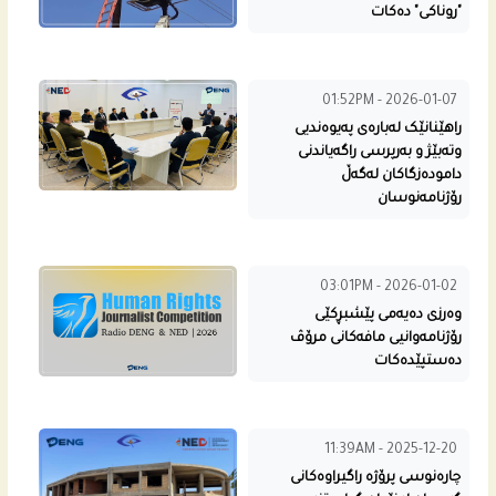
"روناکی" دەکات
01:52PM - 2026-01-07
راهێنانێک لەبارەی پەیوەندیی
وتەبێژ و بەرپرسی راگەیاندنی
دامودەزگاکان لەگەڵ
رۆژنامەنوسان
03:01PM - 2026-01-02
وه‌رزی ده‌یه‌مى پێشبڕكێی
رۆژنامه‌وانیی مافه‌كانى مرۆڤ
دەستپێدەکات
11:39AM - 2025-12-20
چارەنوسی پرۆژە راگیراوه‌کانى