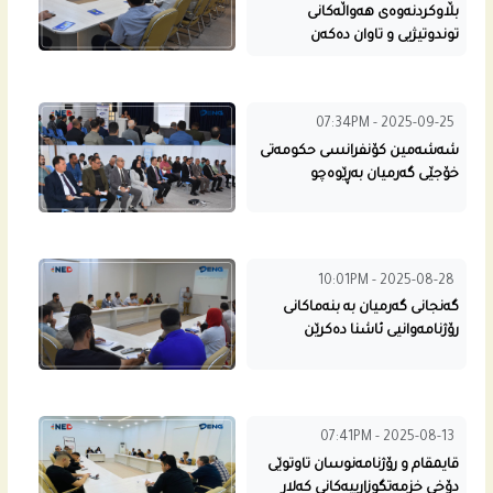
بڵاوكردنه‌وه‌ى هه‌واڵه‌كانى
توندوتیژیی و تاوان ده‌كه‌ن
07:34PM - 2025-09-25
شه‌شه‌مین كۆنفرانسی حكومه‌تى
خۆجێی گه‌رمیان به‌ڕێوه‌چو
10:01PM - 2025-08-28
گه‌نجانى گه‌رمیان بە بنه‌ماكانى
رۆژنامه‌وانیی ئاشنا ده‌كرێن
07:41PM - 2025-08-13
قايمقام و رۆژنامه‌نوسان تاوتوێی
دۆخی خزمه‌تگوزارییه‌كانى كه‌لار