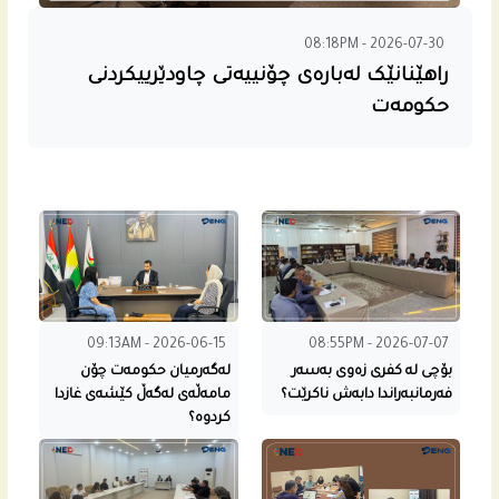
08:18PM - 2026-07-30
راهێنانێک لەبارەی چۆنییەتی چاودێرییکردنی
حکومەت
09:13AM - 2026-06-15
08:55PM - 2026-07-07
بۆچی له‌ كفری زه‌وی به‌سه‌ر
له‌گه‌رمیان حكومه‌ت چۆن
فه‌رمانبه‌راندا دابه‌ش ناكرێت؟
مامه‌ڵه‌ى له‌گه‌ڵ كێشه‌ى غازدا
كردوه‌؟