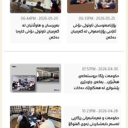
06:44PM - 2026-05-20
06:33PM - 2026-05-25
رۆژنامه‌نوسان تاوتوێی دۆخی
به‌رپرسان و هاوڵاتیان له‌
ئازادیی رۆژنامه‌وانى له‌ گه‌رمیان
گه‌رمیان تاوتوێی دۆخی كاره‌با
ده‌كه‌ن
ده‌كه‌ن
07:57PM - 2026-04-30
حكومه‌ت رێگا دروسته‌كه‌ى
هه‌ڵبژارد... یه‌كه‌ى چاودێری
پێشوازی له‌ هه‌نگاوێك ده‌كات
10:23PM - 2026-04-28
حکومەت و فەرمانبەرانی رزگاریی
لەسەر دابەشکردنی زەوی گفتوگۆ