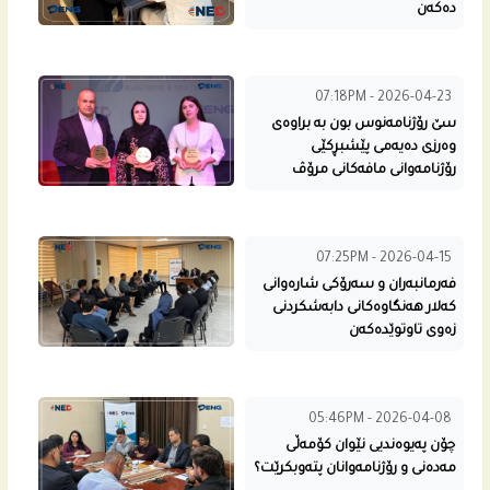
دەکەن
07:18PM - 2026-04-23
سێ رۆژنامه‌نوس بون به‌ براوه‌ى
وه‌رزی ده‌یه‌مى پێشبڕكێی
رۆژنامه‌وانی مافه‌كانى مرۆڤ
07:25PM - 2026-04-15
فەرمانبەران و سه‌رۆكى شاره‌وانى
كه‌لار هه‌نگاوه‌كانى دابه‌شكردنى
زه‌وی تاوتوێدەکەن
05:46PM - 2026-04-08
چۆن په‌یوه‌ندیی نێوان كۆمه‌ڵی
مه‌ده‌نی و رۆژنامه‌وانان پته‌وبكرێت؟