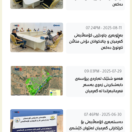
ده‌كه‌ن
07:24PM - 2025-08-11
به‌ڕێوبه‌رى چاودێریی كۆمه‌ڵایه‌تى
گه‌رمیان و چالاكوانان دۆخی مناڵان
تاوتوێ ده‌كه‌ن
09:03PM - 2025-07-29
هه‌مو شتێک له‌باره‌ى پرۆسه‌ى
دابه‌شكردنى زه‌وی به‌سه‌ر
فه‌رمانبه‌راندا له‌ گه‌رمیان
07:46PM - 2025-06-30
دەستەبەری کۆمەڵایه‌تی بۆ
كرێكارانى گه‌رمیان لەنێوان كێشه‌ى