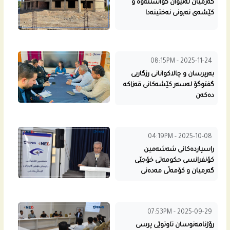
گەرمیان لەنێوان گواستنەوە و
کێشەی نەبونی نەختینەدا
08:15PM - 2025-11-24
بەرپرسان و چالاکوانانی رزگاریی
گفتوگۆ لەسەر کێشەکانی قەزاکە
دەکەن
04:19PM - 2025-10-08
راسپارده‌كانى شه‌شه‌مین
كۆنفرانسی حكومه‌تى خۆجێی
گه‌رمیان و كۆمه‌ڵی مه‌ده‌نی
07:53PM - 2025-09-29
رۆژنامه‌نوسان تاوتوێی پرسی