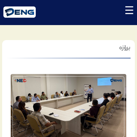
☰
پرۆژە