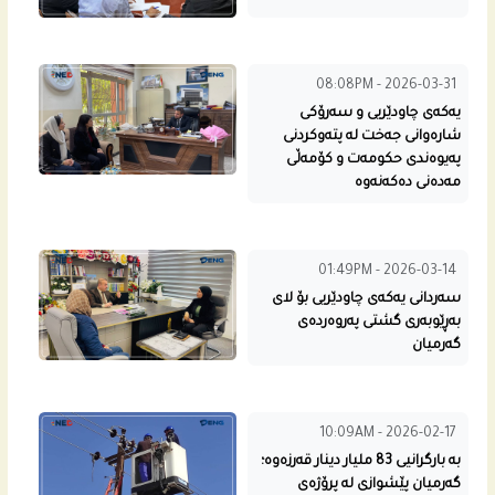
08:08PM - 2026-03-31
یه‌كه‌ى چاودێریی و سه‌رۆكى
شاره‌وانى جه‌خت له‌ پته‌وكردنى
په‌یوه‌ندی حكومه‌ت و كۆمه‌ڵی
مه‌ده‌نی ده‌كه‌نه‌وه‌
01:49PM - 2026-03-14
سه‌ردانى یه‌كه‌ى چاودێریی بۆ لای
به‌ڕێوبه‌رى گشتى په‌روه‌رده‌ى
گه‌رمیان
10:09AM - 2026-02-17
بە بارگرانیی 83 ملیار دینار قەرزەوە؛
گەرمیان پێشوازی لە پرۆژەی