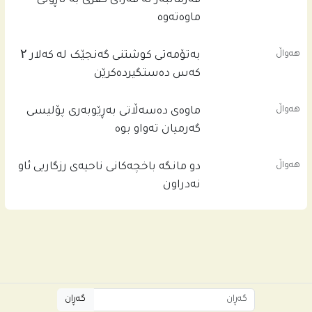
فه‌رمانبه‌ر له‌ قه‌زاى كفرى به‌ ناڕونى
ماوه‌ته‌وه‌
هەواڵ
بەتۆمەتی کوشتنی گەنجێک لە کەلار ۲
کەس دەستگیردەکرێن
هەواڵ
ماوەی دەسەڵاتی بەڕێوبەری پۆلیسی
گەرمیان تەواو بوە
هەواڵ
دو مانگە باخچەکانی ناحیەی رزگاریی ئاو
نەدراون