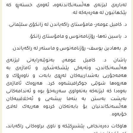
له‌باره‌ى لیژنه‌ى هه‌ڵسه‌نگاندنه‌وه‌، ئه‌وه‌ى خسته‌ڕو كه‌
پێكهاتبون له‌ هه‌ره‌یه‌كه‌ له‌:
د. كامیل عومه‌ر- مامۆستای راگه‌یاندن له‌ زانكۆی سلێمانى.
د. یاسین ته‌ها- رۆژنامه‌نوس و مامۆستای زانكۆ.
م. به‌هادین یوسف- رۆژنامه‌نوس و ماسته‌ر له‌ راگه‌یاندن.
پاشان د. كامیل عومه‌ر، به‌نوێنه‌رایه‌تى لیژنه‌ى
هه‌ڵسه‌نگاندن، وته‌یه‌كى پێشكه‌شكرد و ئاماژه‌ى به‌
هه‌مه‌جۆریی به‌شدارییه‌كان له‌ڕوى بابه‌ت و ناوه‌ڕۆك و
هه‌روه‌ها شوێنى جوگرافیشه‌وه‌ كرد. هه‌روه‌ك ئاماژه‌ى
به‌وه‌دا كه‌ لیژنه‌كه‌ به‌ته‌واوى سه‌ربه‌خۆ بوه‌ و ئه‌ندامه‌كانى
به‌پشت به‌ستن به‌ بنه‌ما پیشه‌یی و ئه‌خلاقییه‌كان
هه‌ڵسه‌نگاندنیان بۆ بابه‌ته‌كان كردوه‌ هه‌ریه‌ك له‌لای
خۆیه‌وه‌.
هاوكات ده‌ره‌نجامى پێشبڕكێكه‌ و ناوى براوه‌كانى راگه‌یاند،