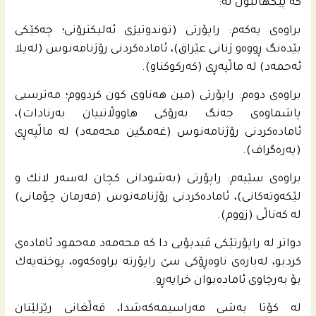
كه‌ پێكهاتبون له‌:
براوه‌ى یه‌كه‌م: راپۆرتى (توندوتیژی ئەلیكترۆنی؛ چەكێكی
بێدەنگ ڕووەو ژنانی عێراق)، ئاماده‌كردنى رۆژنامه‌نوس (له‌یلا
ئه‌حمه‌د) له‌ ماڵپه‌ڕى (كه‌ركوكناو).
براوه‌ى دوه‌م: راپۆرتى (‌مین هەناوی كون كردووم‌؛ مەترسیی
پاشماوەی جەنگ بەرۆكی هاووڵاتییان بەرنادات)،
ئاماده‌كردنى رۆژنامه‌نوس (غه‌مگین محه‌مه‌د) له‌ ماڵپه‌ڕى
(په‌ره‌گراف).
براوه‌ى سێیه‌م: راپۆرتى (به‌شودانى كچان له‌سه‌ر لانك و
لێكه‌وته‌كانى)، ئاماده‌كردنى رۆژنامه‌نوس (فه‌رمان چۆمانى)
له‌ كه‌ناڵی (زووم).
دواتر له‌ راپۆرتێكى ڤیدیۆیی دا كه‌ محه‌مه‌د مه‌حمود ئاماده‌ى
كردبو، له‌باره‌ى ناوه‌ڕۆكى سێ راپۆرته‌ براوه‌كه‌وه‌، پوخته‌یه‌ك
بۆ به‌رچاوى ئاماده‌بوان خرایه‌ڕو.
له‌ كۆتا به‌شى مه‌راسیمه‌كه‌شدا، قه‌ڵغانی رێزلێنان