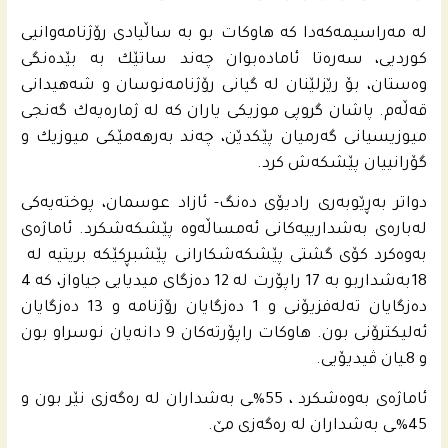
له‌ مه‌راسیمه‌كه‌دا كه‌ هاوكات بو به‌ ساڵیادی رۆژنامه‌وانیی
كوردیی، سه‌ره‌تا ئاماده‌بوان چه‌ند ساتێك به‌ بێده‌نگی
وه‌ستان، بۆ رێزلێنان له‌ گیانى رۆژنامه‌نوسان و شه‌هیدانى
قه‌ڵه‌م. پاشان گروپی موزیكی یاران كه‌ له‌ ژماره‌یه‌ك گه‌نجى
میوزیسیانی گه‌رمیان پێكدێن، چه‌ند به‌رهه‌مێكى میوزیك و
گۆرانییان پێشكه‌ش كرد.
دواتر به‌ڕێوبه‌رى رادیۆی ده‌نگ- ئازاد عوسمان، پوخته‌یه‌كى
له‌باره‌ى به‌شدارییه‌كانى ئه‌مساڵه‌وه‌ پێشكه‌شكرد. ئاماژه‌ى
به‌وه‌كرد کۆی گشتی پێشکەشکارانی پێشبڕکێكه‌ بریتیە لە
18بەشداربو به 17 راپۆرت له‌ 12 دەزگای میدیایی جیاواز، كه‌ 4
ده‌زگایان ته‌له‌فزیۆنى و 1 ده‌زگایان رۆژنامه‌ و 13 ده‌زگایان
ئه‌لیكترۆنی بون. هاوكات راپۆرته‌كان 9 دانه‌یان نوسراو بون
و 8ـیان ڤیدیۆیی.
ئاماژه‌ى به‌وه‌شكرد ، 55%ـى به‌شداران له‌ ره‌گه‌زی نێر بون و
45%ـى به‌شداران له‌ ره‌گه‌زی مێ.