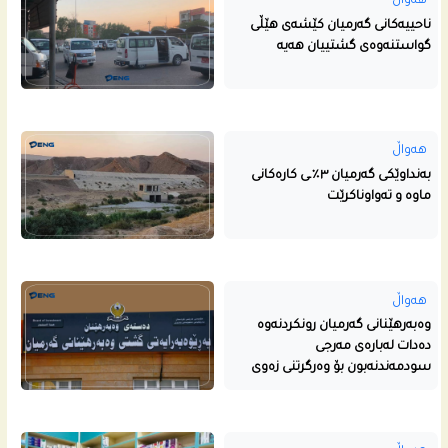
هەواڵ
ناحییه‌كانى گه‌رمیان كێشه‌ى هێڵى
گواستنه‌وه‌ى گشتییان هه‌یه‌
هەواڵ
بەنداوێکی گەرمیان ٣٪ـی کارەکانی
ماوە و تەواوناکرێت
هەواڵ
وەبەرهێنانی گەرمیان رونکردنەوە
دەدات لەبارەی مەرجی
سودمەندنەبون بۆ وەرگرتنی زەوی