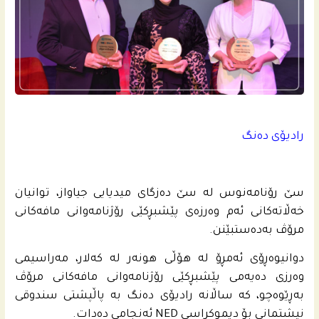
رادیۆی ده‌نگ
سێ رۆنامه‌نوس له‌ سێ ده‌زگاى میدیایی جیاواز، توانیان
خه‌ڵاته‌كانى ئه‌م وه‌رزه‌ى پێشبڕكێی رۆژنامه‌وانى مافه‌كانى
مرۆڤ به‌ده‌ستبێنن.
دوانیوه‌ڕۆی ئه‌مڕۆ له‌ هۆڵی هونه‌ر له‌ كه‌لار، مه‌راسیمی
وه‌رزی ده‌یه‌مى پێشبڕكێی رۆژنامه‌وانی مافه‌كانى مرۆڤ
به‌ڕێوه‌چو، كه‌ ساڵانه‌ رادیۆی ده‌نگ به‌ پاڵپشتی سندوقی
نیشتمانى بۆ دیموكراسی NED ئه‌نجامی ده‌دات.