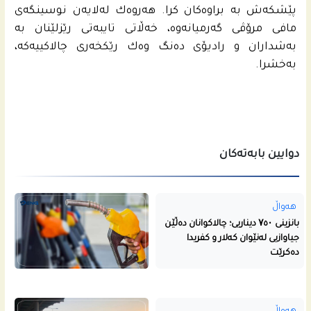
پێشكه‌ش به‌ براوه‌كان كرا. هه‌روه‌ك له‌لایه‌ن نوسینگه‌ى
مافی مرۆڤی گه‌رمیانه‌وه‌، خه‌ڵاتى تایبه‌تى رێزلێنان به‌
به‌شداران و رادیۆی ده‌نگ وه‌ك رێكخه‌رى چالاكییه‌كه‌،
به‌خشرا.
دوایین بابەتەکان
هەواڵ
بانزینی ۷٥۰ دیناریی؛ چالاکوانان دەڵێن
جیاوازیی لەنێوان کەلار و کفریدا
دەکرێت