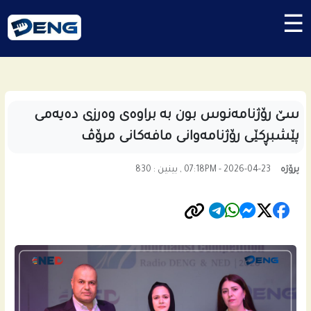
☰
سێ رۆژنامه‌نوس بون به‌ براوه‌ى وه‌رزی ده‌یه‌مى
پێشبڕكێی رۆژنامه‌وانی مافه‌كانى مرۆڤ
پرۆژە
07:18PM - 2026-04-23 , بینین : 830