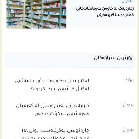
هەواڵ
ژمارەیەک لە خاوەن دەرمانخانەکانی
کەلار دەستگیردەکرێن
زۆرترین بینراوەکان
پرۆژە
له‌گه‌رمیان حكومه‌ت چۆن مامه‌ڵه‌ى
له‌گه‌ڵ كێشه‌ى غازدا كردوه‌؟
هەواڵ
کارمەندانی تەندروستی لە گەرمیان
هەڕەشەی بایکۆت دەکەن
هەواڵ
چاره‌نوسى به‌گرێبه‌ست بونى ١٦٨