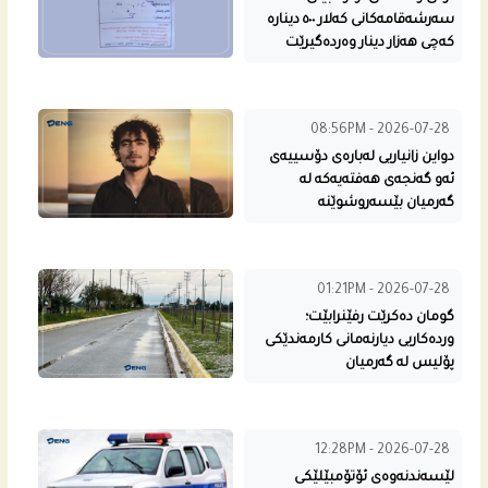
سەرشەقامەکانی کەلار ٥٠٠ دینارە
کەچی هەزار دینار وەردەگیرێت
08:56PM - 2026-07-28
دواین زانیاریی لەبارەی دۆسییەی
ئەو گەنجەی هەفتەیەکە لە
گەرمیان بێسەروشوێنە
01:21PM - 2026-07-28
گومان دەکرێت رفێنرابێت؛
وردەکاریی دیارنەمانی کارمەندێکی
پۆلیس لە گەرمیان
12:28PM - 2026-07-28
لێسەندنەوەی ئۆتۆمبێلێکی