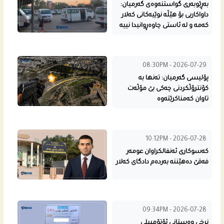
بەڕێوبەری گواستنەوەی گەرمیان:
داواکاریی بۆ هێڵە نوێیەکانی کەلار
کەمە و لە ئاستی چاوەڕوانیدا نییە
08:30PM - 2026-07-29
پۆلیسی گەرمیان: تەنها بە
کۆنترۆڵکردنی چەکی بێ مۆڵەت
تاوان کەمناکرێتەوە
10:12PM - 2026-07-28
کەسوکاری ئەنفالکراوان عومەر
فەقێ دەهێننە بەردەم دادگای کەلار
09:34PM - 2026-07-28
نرخی وەستانی ئۆتۆمبیلی