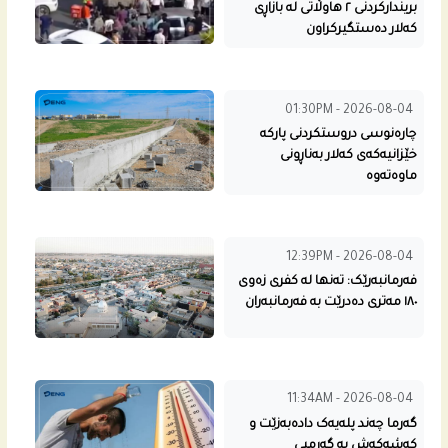
بریندارکردنی ٢ هاوڵاتی لە بازاڕی
کەلار دەستگیرکراون
01:30PM - 2026-08-04
چارەنوسی دروستکردنی پارکە
خێزانیەکەی کەلار بەناڕونی
ماوەتەوە
12:39PM - 2026-08-04
فەرمانبەرێک: تەنها لە کفری زەوی
١٨٠ مەتری دەدرێت بە فەرمانبەران
11:34AM - 2026-08-04
گەرما چەند پلەیەک دادەبەزێت و
کەشەکەش بە گەرمیی