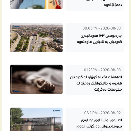
دەمێنێتەوە
08:08PM - 2026-08-03
چارەنوسی ١٣٣ فەرمانبەری
گەرمیان بە نادیاریی ماوەتەوە
01:25PM - 2026-08-03
لەهەفتەیەکدا ٥ کوژراو لە گەرمیان
هەبوە و چالاکوانێک رەخنە لە
حکومەت دەگرێت
08:11PM - 2026-08-02
لەبارەی بونی ناوی دوبارەی
سومەندبوانی وەرگرتنی زەوی