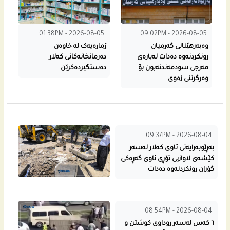
01:38PM - 2026-08-05
09:02PM - 2026-08-05
وەبەرهێنانی گەرمیان
ژمارەیەک لە خاوەن
رونکردنەوە دەدات لەبارەی
دەرمانخانەکانی کەلار
مەرجی سودمەندنەبون بۆ
دەستگیردەکرێن
وەرگرتنی زەوی
09:37PM - 2026-08-04
بەڕێوبەرایەتی ئاوی کەلار لەسەر
کێشەی لاوازیی تۆڕی ئاوی گەڕەکی
گۆران رونکردنەوە دەدات
08:54PM - 2026-08-04
٦ کەس لەسەر روداوی کوشتن و