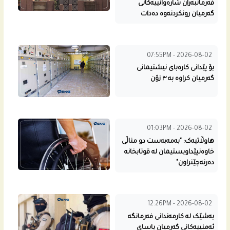
فەرمانبەران شارەوانییەکانی
گەرمیان رونکردنەوە دەدات
07:55PM - 2026-08-02
بۆ پێدانی کارەبای نیشتیمانی
گەرمیان کراوە بە ٣ زۆن
01:03PM - 2026-08-02
هاوڵاتیەک: "بەمەبەست دو مناڵی
خاوەنپێداویستیمان لە قوتابخانە
دەرنەچێنراون"
12:26PM - 2026-08-02
بەشێک لە کارمەندانی فەرمانگە
ئەمنییەکانی گەرمیان یاسای