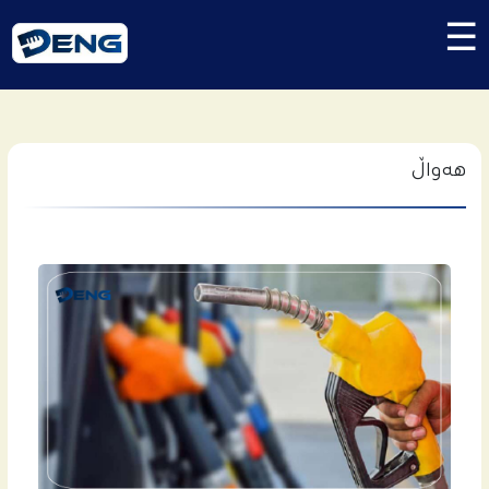
☰
هەواڵ