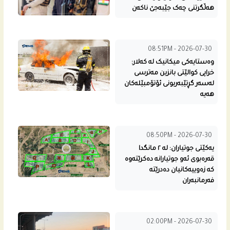
هەڵگرتنی چەک جێبەجێ ناکەن
08:51PM - 2026-07-30
وەستایەکی میکانیک لە کەلار:
خراپی کوالێتی بانزین مەترسی
لەسەر گڕتێبەربونی ئۆتۆمبێلەکان
هەیە
08:50PM - 2026-07-30
یەكێتی جوتیاران: لە ٢ مانگدا
قەرەبوی ئەو جوتیارانە دەکرێتەوە
کە زەوییەکانیان دەدرێتە
فەرمانبەران
02:00PM - 2026-07-30