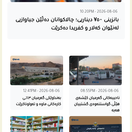
10:20PM - 2026-08-06
بانزینی ۷٥۰ دیناریی؛ چالاکوانان دەڵێن جیاوازیی
لەنێوان کەلار و کفریدا دەکرێت
12:41PM - 2026-08-06
08:55PM - 2026-08-06
ناحییه‌كانى گه‌رمیان كێشه‌ى
بەنداوێکی گەرمیان ٣٪ـی
هێڵى گواستنه‌وه‌ى گشتییان
کارەکانی ماوە و تەواوناکرێت
هه‌یه‌