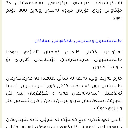
ئاشکراشیکرد، دیراسەی پرۆژەیەکی بەرهەمهێنانی 25
مێگاواتی وزەی خۆریان کردوە لەسەر روبەری 300 دۆنم
زەوی.
خانەنشینبون و مەترسی پەککەوتنی تیمەکان
بەڕێوبەری گشتی کارەبای گەرمیان ئاماژه‌ى به‌وه‌دا
خانەنشینبونی فەرمانبەرانیان، کێشەیەکی گەورەی بۆ
دروست کردون.
حازم کەریم، وتی: تەنها لە ساڵی 2025ـدا 93 فەرمانبەرمان
خانەنشین بون کە دەکاتە 15٪ـی کۆی فەرمانبەران. ئێستا
ئۆتۆمبیلی "سەبەتە"ـمان هەیە و شۆفێرمان نییە لێی
بخوڕێت، تیمەکانمان بەرەو پیربون دەچن و کاری ئێمەش هێز
و بازوی دەوێت.
باسی له‌وه‌شكرد: هیچ کەسێک له‌ شوێنى خانه‌نشینبوه‌كان
دانەمەزراون، ئەمەش کاریگەری راستەوخۆی لەسەر خێرایی