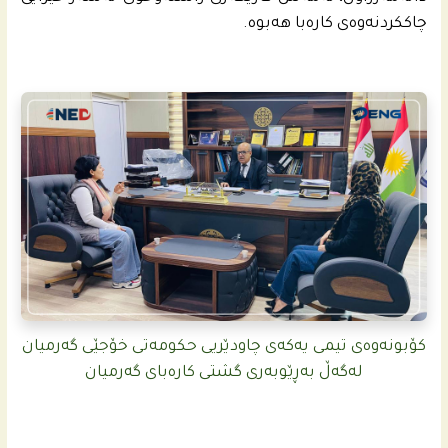
چاککردنەوەی کارەبا هەبوە.
کۆبونەوەی تیمی یەکەی چاودێریی حکومەتی خۆجێی گەرمیان
لەگەڵ بەڕێوبەری گشتی کارەبای گەرمیان