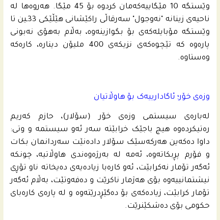
وێستگە 10 مێگاییەکەمان کردوە بۆ 45 مێگا. هەروەها لە
ناحیه‌ى زینانه‌ "نەوجول" سەرقاڵی راکێشانی هێڵێکی 33ـین تا
وێستگە مۆبایلەکەی بۆ بگوازینەوە، بەڵام بەهۆی نەبونی
پارەوە کە تێچوەکەی نزیکەی 400 ملیۆن دینارە، کارەکە
وەستاوە.
وزەی خۆر؛ ئاگادارییەک بۆ هاوڵاتیان
لەبارەی سیستمی وزەی خۆر (سۆلار)، حازم کەریم
رەتیکردەوە هیچ باجێک خرابێتە سەر ئەو سیستمە و وتی:
داوا دەکەین هەرکەسێک سۆلار دادەنێت سەردانمان بکات
و فۆرم پڕبکاتەوە، ئەمە لە بەرژەوەندی هاوڵاتیە، چونکە
ئەگەر تۆمار نەکرابێت، ئەو کارەبا زیادەیەی دەیخاتە ناو تۆڕی
نیشتمانییەوە بۆی هەژمار ناکرێت و دەفەوتێت، بەڵام ئەگەر
تۆمار کرابێت، زیادەکەی بۆ دەگێڕدرێتەوە و لە پارەی کارەبای
حکومی بۆی دەشکێنرێت.