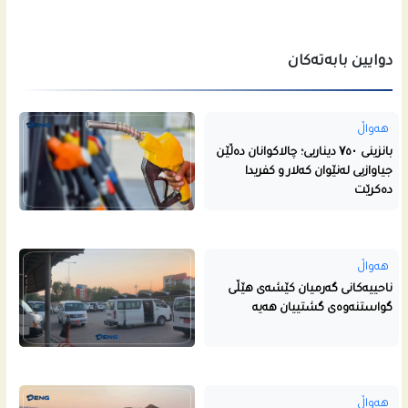
دوایین بابەتەکان
هەواڵ
بانزینی ۷٥۰ دیناریی؛ چالاکوانان دەڵێن
جیاوازیی لەنێوان کەلار و کفریدا
دەکرێت
هەواڵ
ناحییه‌كانى گه‌رمیان كێشه‌ى هێڵى
گواستنه‌وه‌ى گشتییان هه‌یه‌
هەواڵ