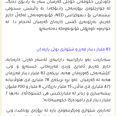
چاودێریی حكومه‌تى خۆجێی گه‌رمیان سه‌ر به‌ رادیۆی ده‌نگ،
له‌ چوارچێوه‌ى پرۆژه‌یه‌كى رادیۆكه‌دا به‌ پاڵپشتی سندوقی
نیشتمانى بۆ دیموكراسی NED، كۆبونه‌وه‌یه‌كى له‌گه‌ڵ حازم
کەریم، بەڕێوبەری گشتی کارەبای گەرمیان ئه‌نجام دا. له‌
خواره‌وه‌ ناوه‌ڕۆكى كۆبونه‌وه‌كه‌ ده‌خه‌ینه‌ڕو.
83 ملیار دینار قەرز و شێوازی نوێی پارەدان
سەبارەت بەو بارگرانییە داراییەی لەسەر کەرتی کارەبایە،
حازم کەریم ئاماری وردی قەرزەکانی خستەڕو و وتی:
"کێشەیەکی گەورەمان هەیە، نزیکەی 83 ملیار دینار قەرزمان
هەیە لە گەرمیان. لەو بڕە نزیکەی 78 ملیاری لای هاوڵاتیانە
(47 ملیاری لای ماڵان، 15 ملیار بازرگانی، 8 ملیار و 700 ملیۆن
پیشەسازی و زیاتر لە ملیارێکیش هی کشتوکاڵە)، تەنها 7
ملیار دینار لای دامودەزگا حكومییه‌كانه‌".
لەبارەی شێوازی وەرگرتنەوەی پارە لە پرۆژەی روناکیدا، وتی: