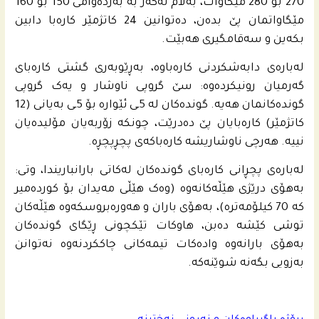
270 بۆ 280 مێگاوات، بەڵام ئەگەر بە بەردەوامی 150 بۆ 160
مێگاواتمان پێ بدەن، دەتوانین 24 کاتژمێر کارەبا دابین
بکەین و سەقامگیری هەبێت.
لەبارەی دابەشکردنی کارەباوە، بەڕێوبەری گشتی کارەبای
گەرمیان رونیکردەوە: سێ گروپی ناوشار و یەک گروپی
گوندەکانمان هەیە. گوندەکان لە 5ـی ئێوارە بۆ 5ـی بەیانی (12
کاتژمێر) کارەبایان پێ دەدرێت، چونکە زۆربەیان مۆلیدەیان
نییە. هه‌رچی ناوشاریشه‌ کارەباکەی پچڕپچڕە.
لەبارەی پچڕانی کارەبای گوندەکان لەکاتی بارانباریندا، وتی:
بەهۆی درێژی هێڵەکانەوە (وەک هێڵی مەیدان بۆ کوردەمیر
کە 70 کیلۆمەترە)، بەهۆی باران و هەورەبروسکەوە هێڵەکان
توشی کێشە دەبن، هاوکات تێکچونی ڕێگای گوندەکان
بەهۆی بارانەوە وادەکات تیمەکانی چاککردنەوە نەتوانن
بەزویی بگەنە شوێنەکە.