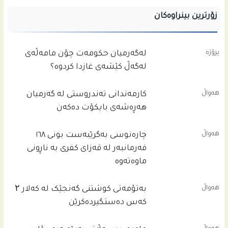
زۆرترین بینراوەکان
پرۆژە
له‌گه‌رمیان حكومه‌ت چۆن مامه‌ڵه‌ى
له‌گه‌ڵ كێشه‌ى غازدا كردوه‌؟
هەواڵ
کارمەندانی تەندروستی لە گەرمیان
هەڕەشەی بایکۆت دەکەن
هەواڵ
چاره‌نوسى به‌گرێبه‌ست بونى ١٦٨
فه‌رمانبه‌ر له‌ قه‌زاى كفرى به‌ ناڕونى
ماوه‌ته‌وه‌
هەواڵ
بەتۆمەتی کوشتنی گەنجێک لە کەلار ۲
کەس دەستگیردەکرێن