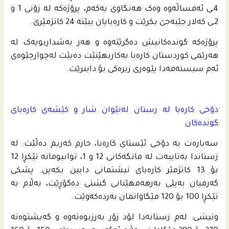
4ـی ئەمساڵەوە وەک هەنگاوی یەکەم، پرۆژەکە لە زۆنی 1 و
2ـی کەلار جێبەجێ بکرێت و کارەبایان ببێتە 24 کاتژمێری.
پرۆژەکە گوندەکانیش دەگرێتەوە و هەر بەشداربویەک لە
هەرێمی کوردستان کارەبا بەکاربهێنێت دەبێت لەچوارچێوەی
ئەم سیستەمەدا پێوەری زیرەکی بۆ دابنرێت.
دۆخی کارەبا لە زستان لەنێوان شار و کێشەی کارەبای
گوندەکان
سەبارەت بە دۆخی ئێستای کارەبا، حازم کەریم دەڵێت: لە
زستاندا بەتایبەت لە مانگەکانی 12 و 1، توانیومانە تێکڕا 12
بۆ 13 کاتژمێر کارەبای نیشتمانی دابین بکەین. پشکی
گەرمیان بەپێی بەرهەمهێنانی گشتی دەگۆڕێت، بەڵام بە
تێکڕا 100 بۆ 120 مێگاواتمان بەردەکەوێت.
وتیشی: لەم زستانەدا لۆد زۆر بەرزبوەتەوە و گەیشتوەتە