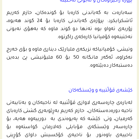
پرۆژە راگیراوەکان و نەبونی نەختینە
سەبارەت بە گەیاندنی کارەبا بۆ گوندەکان، حازم کەریم
ئاشکرایکرد: پرۆژەی گەیاندنی کارەبا بۆ 24 گوند هەبوە،
زۆربەی تەواو بوە تەنها دو گوند ماوە کە بەهۆی نەبونی
نەختینەوە کۆمپانیا کارەکەی راگرتوە.
وتیشی: کۆمپانیاکە نزیکەی ملیارێک دیناری ماوە و بۆی خەرج
نەکراوە، ئەگەر مانگانە 50 بۆ 60 ملیۆنیشی پێ بدەین
دەستبەکار دەبێتەوە.
کێشەی ڤۆڵتییە و وێستگەکان
لەبارەی چارەسەری لاوازی ڤۆڵتییە لە ناحیەکان و بەتایبەتی
ناحیە دورەدەستەکان، حازم کەریم بەڕێوبەری گشتی کارەبای
گەرمیان، وتی: کێشە کە پەیوەندی بە دورییەوە هەیە، بۆ
چارەسەر وێستگەی مۆبایلی کەلارمان گواستەوە بۆ
ناحییه‌ى باوەنور. بۆ ناحیه‌ى كۆكسیش داوای گۆڕینی