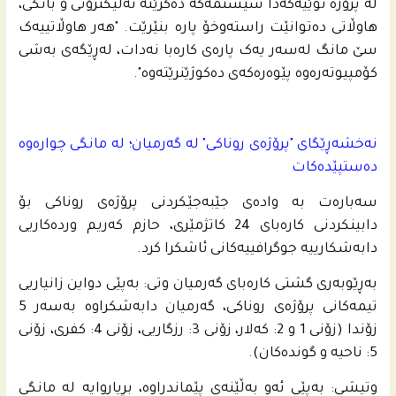
لە پرۆژە نوێیەکەدا سیستمەکە دەکرێتە ئەلیکترۆنی و بانکی،
هاوڵاتی دەتوانێت راستەوخۆ پارە بنێرێت. "هەر هاوڵاتییەک
سێ مانگ لەسەر یەک پارەی کارەبا نەدات، لەڕێگەی بەشی
کۆمپیوتەرەوە پێوەرەکەی دەکوژێنرێتەوە".
نەخشەڕێگای "پرۆژەی روناکی" لە گەرمیان؛ لە مانگی چوارەوە
دەستپێدەکات
سەبارەت بە وادەی جێبەجێکردنی پرۆژەی روناکی بۆ
دابینکردنی کارەبای 24 کاتژمێری، حازم کەریم وردەکاریی
دابەشکارییە جوگرافییەکانی ئاشکرا کرد.
بەڕێوبەری گشتی کارەبای گەرمیان وتی: بەپێی دواین زانیاریی
تیمەکانی پرۆژەی روناکی، گەرمیان دابەشکراوە بەسەر 5
زۆندا (زۆنی 1 و 2: کەلار، زۆنی 3: رزگاریی، زۆنی 4: کفری، زۆنی
5: ناحیە و گوندەکان).
وتیشی: بەپێی ئەو بەڵێنەی پێماندراوە، بڕیاروایە لە مانگی