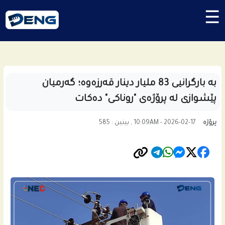
☰
بە بارگرانیی 83 ملیار دینار قەرزەوە؛ گەرمیان
پێشوازی لە پرۆژەی "روناکی" دەکات
پرۆژە
10:09AM - 2026-02-17 , بینین : 585