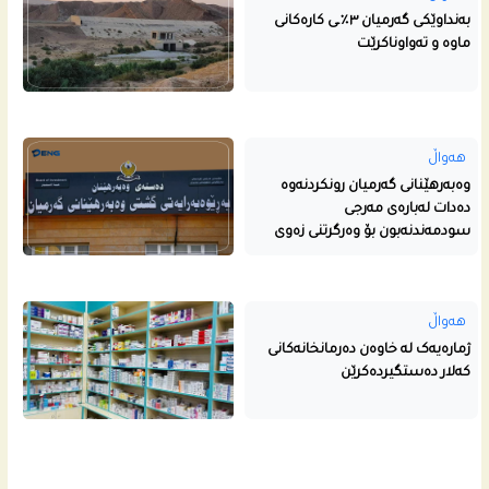
بەنداوێکی گەرمیان ٣٪ـی کارەکانی
ماوە و تەواوناکرێت
هەواڵ
وەبەرهێنانی گەرمیان رونکردنەوە
دەدات لەبارەی مەرجی
سودمەندنەبون بۆ وەرگرتنی زەوی
هەواڵ
ژمارەیەک لە خاوەن دەرمانخانەکانی
کەلار دەستگیردەکرێن