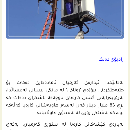
رادیۆی دەنگ
لەکاتێکدا ئیدارەی گەرمیان ئامادەکاری دەکات بۆ
جێبەجێکردنی پرۆژەی "روناکی" لە مانگی نیسانی ئەمساڵدا،
بەرێوبەرایەتی گشتی کارەبای ناوچەکە ئاشکرای دەکات کە
بڕی 83 ملیار دینار قەرز لەسەر هاوبەشانی کارەبا کەڵەکە
بوە، کە بەشێکی زۆری لە ئەستۆی هاوڵاتیانە.
له‌باره‌ى كێشه‌كانى كاره‌با له‌ سنورى گه‌رمیان، یه‌كه‌ى