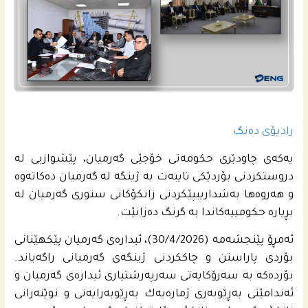
رادیۆی ده‌نگ
یه‌كه‌ى چاودێری حكومه‌تى خۆجێی گه‌رمیان، پێشوازیی له‌
دروستكردنى بۆردێكى تایبه‌ت به‌ ژینگه‌ له‌ گه‌رمیان ده‌كاته‌وه‌
و هه‌روه‌ها به‌شدارییپێكردنى زانكۆكانى سنورى گه‌رمیان له‌
بڕیاره‌ حكومییه‌كاندا به‌ گرنگ ده‌زانێت.
ئه‌مڕۆ پێنجشه‌مه‌ (30/4/2026)، ئیداره‌ى گه‌رمیان پێكهێنانى
بۆردی پاراستن و چاككردنى ژینگه‌ى گه‌رمیانى راگه‌یاند.
بۆرده‌كه‌ به‌ سه‌رۆكایه‌تى سه‌رپه‌رشتیاری ئیداره‌ى گه‌رمیان و
ئه‌ندامێتى به‌ڕێوبه‌رى ژماره‌یه‌ك به‌ڕێوبه‌رایه‌تى و نوێنه‌رانى