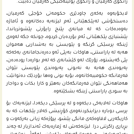
زانكۆی گه‌رمیان و زانكۆی پۆلیته‌كنیكی گه‌رمیان ده‌بێت.
لایخۆیه‌وه‌ یه‌كه‌ى چاودێری حكومه‌تى خۆجێی گه‌رمیان،
ده‌ستخۆشی له‌پێكهێنانى ئه‌م لیژنه‌یه‌ ده‌كاته‌وه‌ و ئاماژه‌
به‌وه‌ده‌كات كه‌ له‌ میانه‌ى پێنج راپۆرتی پێشوتریاندا،
پێشنیازی پێكهێنانى ئه‌م بۆرده‌یان كردوه‌، چونكه‌ جگه‌ له‌وه‌ى
ژینگه‌ پرسێكى گرنگه‌ و پێویستی به‌ به‌شداریی هه‌موان
هه‌یه‌ له‌ پاراستنى، هاوكات به‌پێی ئه‌و ده‌ره‌نجامانه‌ى یه‌كه‌كه‌
پێی گه‌یشتوه‌، زۆرێك له‌و كێشانه‌ی كه‌ له‌م بواره‌دا روده‌ده‌ن،
په‌یوه‌ندی هه‌یه‌ به‌ نه‌بونى په‌یوه‌ندی پێویستی نێوان
فه‌رمانگه‌ حكومییه‌كانه‌وه‌، بۆیه‌ بونى وه‌ها بۆردێك ده‌توانێت
هه‌ماهه‌نگی نێوان فه‌رمانگه‌كان به‌هێز و كارا بكات و دواجار
به‌ سودی پاراستنى ژینگه‌ بشكێته‌وه‌.
هاوكات له‌لایه‌كی دیكه‌وه‌ و له‌ پرسێكى دیكه‌دا، لیژنه‌یه‌ك بۆ
پرسی دوباره‌ دیزاینكردنه‌وه‌ى كۆڕنیشی كه‌لار پێكهات كه‌ به‌
كاریگه‌ریی لافاوه‌كه‌ى مانگى پێشو، پرۆژه‌كه‌ زیانی به‌ركه‌وت و
بڕیاری راگرتنى درا. لیژنه‌كه‌ش له‌ ژماره‌یه‌ك ئه‌ندازیار له‌ چه‌ند