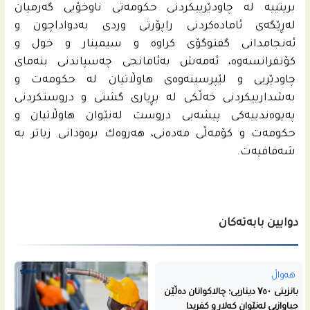
بریتییه‌ له‌ چاودێرییكردنى حكومه‌تى ناوخۆیی گه‌رمیان
له‌ڕێگه‌ى ئاماده‌كردنى راپۆرتى وردی به‌دواداچون و
ئه‌نجامدانى گفتوگۆی كراوه‌ و سیمینار و خول و
كۆنفرانسه‌وه‌، ئه‌مه‌ش به‌ئامانجى چه‌سپاندنى بنه‌ماى
چاودێریی و لێپرسینه‌وه‌ى هاوڵاتیان له‌ حكومه‌ت و
به‌شدارییكردنى خه‌ڵكى له‌ بڕیارى گشتى و دروستكردنى
په‌یوه‌ندییه‌كى پیشه‌یی دروست له‌نێوان هاوڵاتیان و
حكومه‌ت و كۆمه‌ڵی مه‌ده‌نى، هه‌روه‌ك بره‌ودانى زیاتر به‌
شه‌فافیه‌ت.
دوایین بابەتەکان
هەواڵ
بانزینی ۷٥۰ دیناریی؛ چالاکوانان دەڵێن
جیاوازیی لەنێوان کەلار و کفریدا