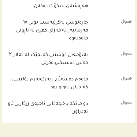
هەڕەشەی بایکۆت دەکەن
هەواڵ
چاره‌نوسى به‌گرێبه‌ست بونى ١٦٨
فه‌رمانبه‌ر له‌ قه‌زاى كفرى به‌ ناڕونى
ماوه‌ته‌وه‌
هەواڵ
بەتۆمەتی کوشتنی گەنجێک لە کەلار ۲
کەس دەستگیردەکرێن
هەواڵ
ماوەی دەسەڵاتی بەڕێوبەری پۆلیسی
گەرمیان تەواو بوە
هەواڵ
دو مانگە باخچەکانی ناحیەی رزگاریی ئاو
نەدراون