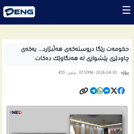
☰
حكومه‌ت رێگا دروسته‌كه‌ى هه‌ڵبژارد... یه‌كه‌ى
چاودێری پێشوازی له‌ هه‌نگاوێك ده‌كات
پرۆژە
07:57PM - 2026-04-30 , بینین : 470