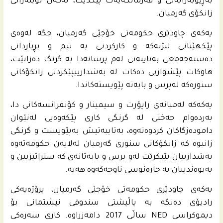
به‌ڕێوبه‌رایه‌تى و فه‌رمانگه‌یه‌ك پێكدێت، له‌گه‌ڵ نوێنه‌رانى
زانكۆی گه‌رمیان.
یه‌كه‌ى چاودێری حكومه‌تى خۆجێی گه‌رمیان، جگه‌ له‌وه‌ى
پێكهێنانى لیژنه‌كه‌ و كاركردنى به‌ تیم و بڕیاردانى
ده‌سته‌جه‌معی به‌تایبه‌تى له‌م پرسانه‌دا به‌ گرنگ ده‌زانێت،
هاوكات پێشوازیی ده‌كات له‌ به‌شدارییپێكردنى زانكۆكانى
سنوره‌كه‌ له‌پرس و بابه‌ته‌ پێویسته‌كاندا.
یه‌كه‌كه‌ له‌میانه‌ى راپۆرت و سیمینار و كۆنفرانسه‌كانى دا،
به‌رده‌وام جه‌ختى له‌ گرنگی كاری پێكه‌وه‌یی له‌نێوان
داموده‌زگاكان كردوه‌ته‌وه‌، به‌تایبه‌تیش به‌پێویست و گرنگی
زانیوه‌ كه‌ زانكۆكانى سنورى گه‌رمیان له‌لایه‌ن حكومه‌ته‌وه‌
به‌شدارییان پێبكرێت له‌و پرس و بابه‌تانه‌ى كه‌ ستراتیژیین و
په‌یوه‌ندییان به‌ چاره‌نوسی ناوچه‌كه‌وه‌ هه‌یه‌.
یه‌كه‌ى چاودێری حكومه‌تى خۆجێی گه‌رمیان، پرۆژه‌یه‌كى
رادیۆی ده‌نگه‌ به‌ پاڵپشتی سندوقی نیشتمانى بۆ
دیموكراسی NED ساڵی 2017 دامه‌زراوه‌. كارى سه‌ره‌كی