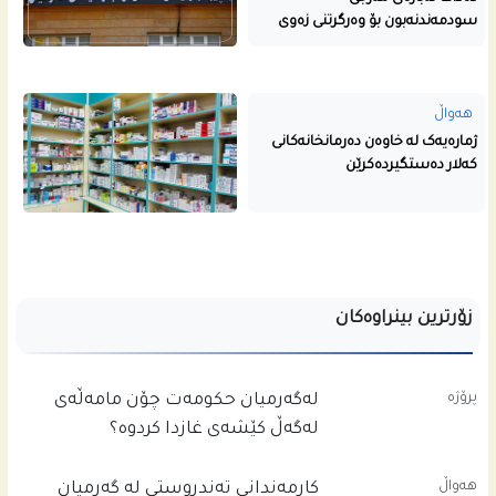
سودمەندنەبون بۆ وەرگرتنی زەوی
هەواڵ
ژمارەیەک لە خاوەن دەرمانخانەکانی
کەلار دەستگیردەکرێن
زۆرترین بینراوەکان
پرۆژە
له‌گه‌رمیان حكومه‌ت چۆن مامه‌ڵه‌ى
له‌گه‌ڵ كێشه‌ى غازدا كردوه‌؟
هەواڵ
کارمەندانی تەندروستی لە گەرمیان