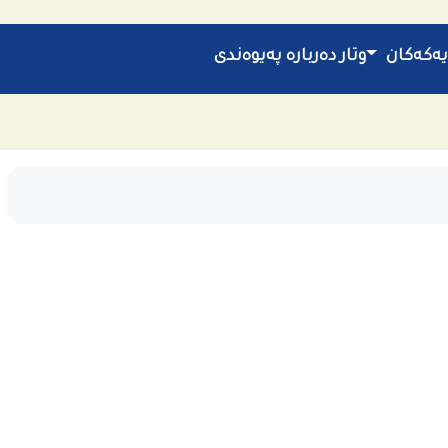
یەکەکان
وتار
دەربارە
پەیوەندی