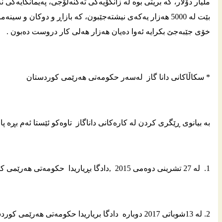
ملیار دۆلار، که‌ بریتی بوه‌ له‌ زانکۆیه‌کی ته‌کنه‌لۆجی، په‌یمانگایه‌ک
بێت له‌ 5000 هه‌زار یه‌که‌ی نیشته‌جێبون، که‌ ‌بازاڕ و دوکان و س
خۆی جێبه‌جێ بکرایه‌ ئه‌وا ده‌یان هه‌زار هه‌لی کار دروست ده‌بون .
* سكاڵاكانی دانا گاز له‌سه‌ر حكومه‌تی هه‌رێمی كوردستان
به‌ بیانوی ڕێگری كردن له‌ كاره‌كانی داناگاز تاوه‌كو ئێستا ئه‌م بڕه‌ پاره
1. له‌ 27 تشرینی دوه‌می 2015 ,دادگا بڕیاریدا حكومه‌تی هه‌رێمی كوردستان بڕی یه‌ك ملیار و 980 ملیۆن دۆلار بدات به‌ كۆمپانیاكه‌.
2. له‌ 13شوباتی 2017 دوباره‌ دادگا بریاریدا حكومه‌تی هه‌رێمی كوردستان 121.095 ملیۆن دۆلار بداته‌ كۆمپانیاكه‌.