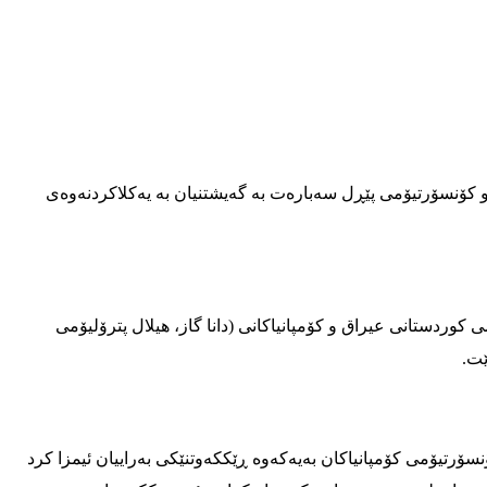
ۆنسۆرتیۆمى پێڕل سه‌باره‌ت به‌ گه‌یشتنیان به‌ یه‌كلاكردنه‌وه‌ى
مى كوردستانى عیراق و كۆمپانیاكانى (دانا گاز، هیلال پترۆلیۆمى
ێت.
وردستان) و كۆنسۆرتیۆمى كۆمپانیاكان به‌یه‌كه‌وه‌ ڕێككه‌وتنێكى به‌راییان ئیمزا كرد