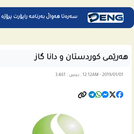
سەرەتا
هەواڵ
بەرنامە
راپۆرت
پرۆژە
هه‌رێمى كوردستان و دانا گاز
12:12AM - 2019/01/01 , بینین : 3,461