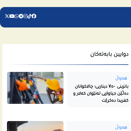
دوایین بابەتەکان
هەواڵ
بانزینی ۷٥۰ دیناریی؛ چالاکوانان
دەڵێن جیاوازیی لەنێوان کەلار و
کفریدا دەکرێت
هەواڵ