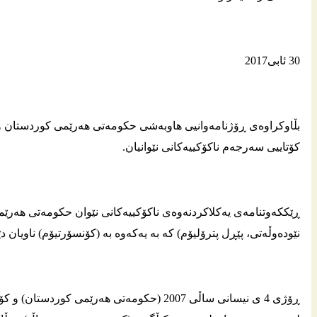
30 ئابى2017
بڵاوكراوه‌ى ڕۆژنامه‌وانیى هاوبه‌شى حكومه‌تى هه‌رێمى كوردستان و ك
كۆتاییى سه‌رجه‌م ناكۆكییه‌كانی نێوانیان.
ڕێككه‌وتنامه‌ى یه‌كلاكردنه‌وه‌ى ناكۆكییه‌كانى نێوان حكومه‌تى هه‌رێ
نێوده‌وڵه‌تى، پێڕل پترۆلیۆم) كه‌ به‌ یه‌كه‌وه‌ به‌ (كۆنسۆرتیۆم) ناویان د
ڕۆژى 4 ى نیسانى ساڵى 2007 (حكومه‌تى هه‌رێمى ك