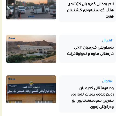
ناحییه‌كانى گه‌رمیان كێشه‌ى
هێڵى گواستنه‌وه‌ى گشتییان
هه‌یه‌
هەواڵ
بەنداوێکی گەرمیان ٣٪ـی
کارەکانی ماوە و تەواوناکرێت
هەواڵ
وەبەرهێنانی گەرمیان
رونکردنەوە دەدات لەبارەی
مەرجی سودمەندنەبون بۆ
وەرگرتنی زەوی