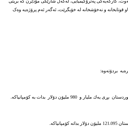
ی نه‌وت، کارگه‌یه‌کی په‌ترۆکیمیایی، له‌گه‌ڵ شارێکی مۆدێرن که‌ بریتی
ینه‌ماو قوتابخانه‌ و نه‌خۆشخانه له‌ خۆبگرێت‌، ئه‌گه‌ر ئه‌م پرۆژه‌یه‌ وه‌ک
‌یه‌ بردۆته‌وه‌: