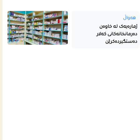
هەواڵ
ژمارەیەک لە خاوەن
دەرمانخانەکانی کەلار
دەستگیردەکرێن