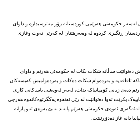
ای له‌سه‌ر حكومه‌تی هه‌رێمی كوردستانه‌ زۆر مه‌ترسیداره‌ و داوای
می كوردستان ڕێگیری كردوه‌ له‌ وه‌به‌رهێنان له‌ كه‌رتی نه‌وت وغازی
ێبه‌سته‌که‌ی تا ساڵی 2032 هه‌ر له‌به‌ر ئه‌وه‌ش ده‌توانێت ساڵانه‌ شکات بکات له‌ حکومه‌تی هه‌رێم و داوای
که‌ ئافاقه‌یه‌ و به‌رده‌وام شکات ده‌کات و به‌رده‌وامیش که‌یسه‌کان
ه‌رێم ده‌بێ زیانی کۆمپانیاکه‌ بدات، له‌به‌ر ئه‌وه‌شی یاساکانی کاری
ه‌ک بکرێت ئه‌وا ده‌توانێت له‌ رێی نه‌ته‌وه‌ یه‌کگرتوه‌کانه‌وه‌ هه‌رچی
ئه‌گه‌ری ئه‌وه‌ی حکومه‌تی هه‌رێم پابه‌ند نه‌بێ به‌وه‌ی ئه‌و پارانه‌
انیا دانه‌ غاز ده‌دۆڕێنێت‌.