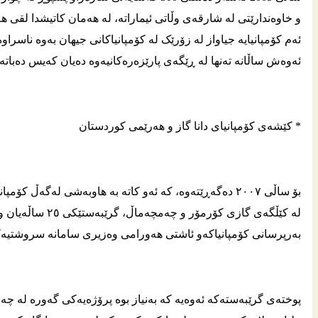
و خاوه‌ندارێتی له‌ شارقه‌ی وڵاتی ئیماراته‌‌، له‌ هه‌مان کاتیشدا لقی ه
ئه‌م کۆمپانیایه‌ جیاواز له‌ زۆرێک له‌ کۆمپانیاکانی جیهان به‌وه‌ ناسراوه‌ 
ئه‌وه‌ش ساڵانه‌ ته‌نها له‌ ڕێگه‌ی پارێزه‌ره‌کانیه‌وه‌ ده‌یان که‌یس ده‌بات
* كێشه‌ى كۆمپانیای دانا گاز و هه‌رێمى كوردستان
بۆ ساڵی ٢٠٠٧ دەگەڕێتەوە، کە ئەو کاتە بە هاوبەشی لەگەڵ 
لە کێڵگەی گازی کۆ
به‌رپرسانی کۆمپانیاکه‌و ئاشتی هه‌ورامی وه‌زیری سامانه‌ سروشتیه‌