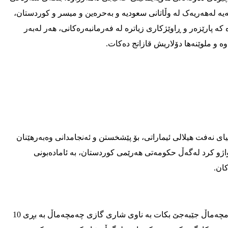
ه‌یه‌ له‌هه‌ریه‌ک له‌ وڵاتانی سعودیه‌ و به‌حره‌ین و ميسر و کوردستان،
که‌ پارێزه‌ر و ڕاوێژکاری زیاتره‌ له‌ فه‌رمانبه‌ره‌کانی، هه‌ر له‌به‌ر
ه‌وه‌ و ملوێنه‌ها دۆلاریش قازانج ده‌کات.
کۆمپانیای نەفت هیلالی ئیماراتی، بۆ پێشخستن و ئەنجامدانی وەبەرهێنان
رمۆر و چەمچەماڵ، گرێبەستێکی ٢٥ ساڵەیان واژو کرد له‌گه‌ڵ حکومه‌تی هه‌رێمی کوردستان، به‌ ئاماده‌بونی
کان.
پوخته‌ی گرێبه‌سته‌که‌ ئه‌وه‌یه‌ که‌ به‌نیاز بوه‌ پرۆژه‌یه‌کی گه‌وره‌ له‌ چه‌مچه‌ماڵ جێبه‌جێ بکات به‌ ناوی شاری گازی چه‌مچه‌ماڵ به‌ بڕی 10