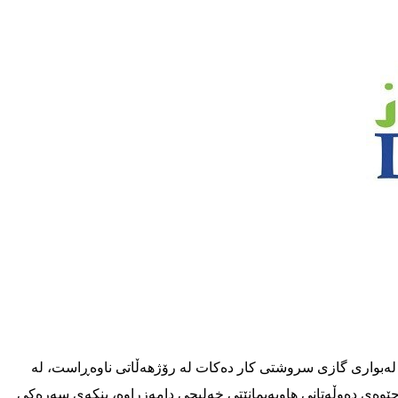
 که‌ له‌بواری گازی سروشتی کار ده‌کات له‌ رۆژهه‌ڵاتی ناوه‌ڕاست، له‌
او پسپۆڕ له‌ چوارچێوه‌ی ‌ده‌وڵه‌تانی هاوپه‌یمانێتی خه‌لیجی دامه‌زراوه،‌ بنکه‌ی سه‌ره‌کی