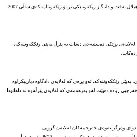
به‌ڵام پێش هاتنی مانگی 9 ی2017 هه‌رێمی كوردستان كۆمپانیاكانی هیلال نه‌فت و داناگاز ریكه‌وتنێكی تر بۆ رێكه‌وتنامه‌كه‌ی ساڵی 2007
ەلایەتی بڕێکی دەستبەجێ دەدات به‌ پێرڵ,بەپێی رێککەوتنەکە،
ەپێی رێککەوتنەکە، ئەو بڕەی کە لەلایەن دادگاوە دیارییکراوە
رجیی زیادە دەبێت لەو بەرهەمەی کە لەلایەن پێرڵەوە لە داهاتودا
 دوای وەرگرتنەوەی خەرجییەکان لەلایەن گروپی