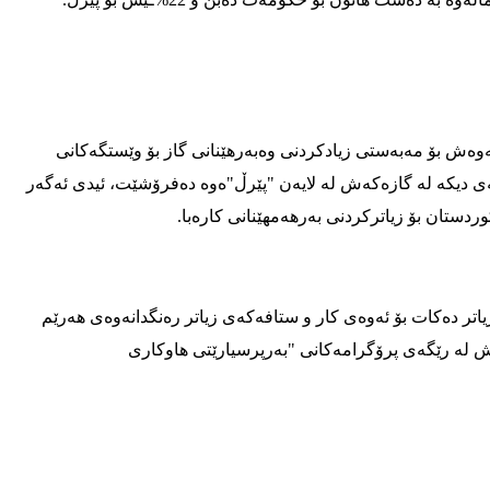
ە زیادەکە دەکڕێت، ئەوەش بۆ مەبەستی زیادکردنی وەبەرهێنانی گاز بۆ وێستگەکانی
 بەرهەمهێنانی کارەبا لە هەرێمی کوردستان. بڕی 50%ەکەی دیکە لە گازەکەش لە لایەن "پێرڵ"ەوە دەفرۆشێت، ئیدی ئەگەر
ردستان بۆ زیاترکردنی بەرهەمهێنانی کارەبا.
زیاتر دەکات بۆ ئەوەی کار و ستافەکەی زیاتر رەنگدانەوەی هەرێم
ەش لە رێگەی پرۆگرامەکانی "بەرپرسیارێتی هاوکاری