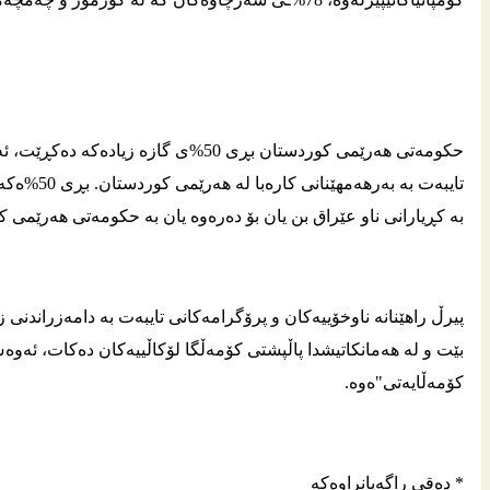
حکومەتی هەرێمی کوردستان بڕی 50%ی گاز
تایبەت بە
بە کڕیارانی ناو عێراق بن یان بۆ دەرەوە یان بە حکومەتی هەرێمی کو
پیرڵ راهێنانە ناوخۆییەکان و پرۆگرامەکانی تایبەت بە دامەزراندنی 
بێت و لە هەمانکاتیشدا پاڵپشتی کۆمەڵگا لۆکاڵییەکان دەکات، ئەو
کۆمەڵایەتی"ەوە.
* ده‌قی راگه‌یانراوه‌كه‌