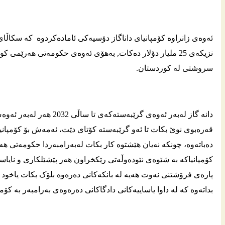
ئه‌وه‌ی زانراوه‌ كۆمپانیای داناگاز دۆسیه‌كی ئاماده‌كردوه‌ كه‌ سكاڵ
نزیكه‌ی 25 ملیار دۆلار ده‌كات, به‌هۆی ئه‌وه‌ی حكومه‌تی هه‌رێ
سروشتی له‌ كوردستان.
دانه‌ گاز له‌به‌ر ئه‌وه‌ی گر
قه‌ره‌بوی نوێ بکات تا ئه‌و گرێبه‌سته کۆتای دێت، ئه‌مه‌ش بۆ کۆمپانیا
ده‌باته‌وه‌، چونکه‌ نه‌یان هێشتوه‌ کار بکات له‌به‌رامبه‌ردا حکومه‌تی ه
کۆمپانیاکه‌ به‌ شێوه‌ی نێوده‌وڵه‌تی رێکخراون هه‌ر پێشێلکاری و نایاسایی
پاره‌ی فرۆشتنی نه‌وت هه‌یه‌ له‌ بانکه‌کانی ده‌ره‌وه‌ بلۆک بکات یاخود له‌
بداته‌وه‌ که‌ له‌ داوا یاساییه‌کانی دادگاکانی ده‌ره‌وه‌ی به‌رامبه‌ر به‌ کۆمپ