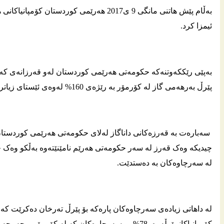
ئیمزا كرد.
بەپێی رێککەوتنەکە حکومەتی هەرێمی کوردستان لەو قەرزانەی کە ل
پێرڵ بەرهەمی گاز لە کۆرمۆر بە رێژەی 160% لەوەی ئێستای زیاتر دەکات.
سەبارەت بە قەرزەکانی داناگاز لەلای حکومەتی هەرێمی کوردستان، ب
چیدیکە وەک قەرز لە سەر حکومەتی هەرێم نامێنێتەوە بەڵکو وەک خە
لە سەرچاوەکان بە دەستدێت.
لە داهاتی زیادەی سەرچاوەکان پارەکە بۆ پێرڵ تەرخان دەکرێت کە
کۆمپانیاکانیپێرڵەوە، 78%ـی سەرچاوەکان کە لە کۆرمۆر و چەمچەماڵەوە بە دەست هاتون بۆ حکومەت دەبن و 22%ـیش بۆ پێرڵ.