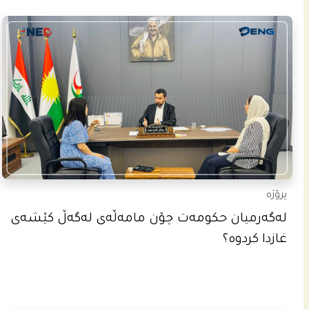
پرۆژە
له‌گه‌رمیان حكومه‌ت چۆن مامه‌ڵه‌ى له‌گه‌ڵ كێشه‌ى
غازدا كردوه‌؟