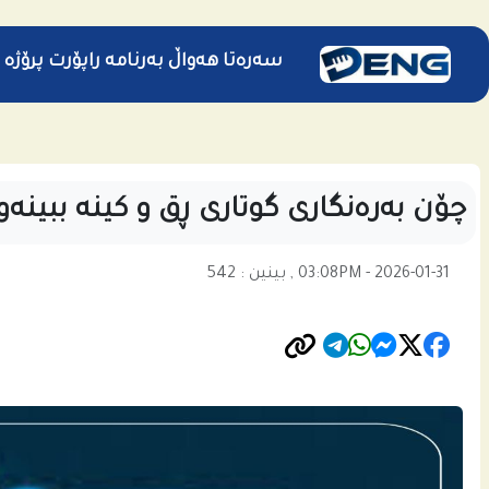
سەرەتا
هەواڵ
بەرنامە
راپۆرت
پرۆژە
چۆن بەرەنگاری گوتاری ڕق و كینە ببینەو
03:08PM - 2026-01-31 , بینین : 542