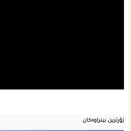
زۆرترین بینراوەکان