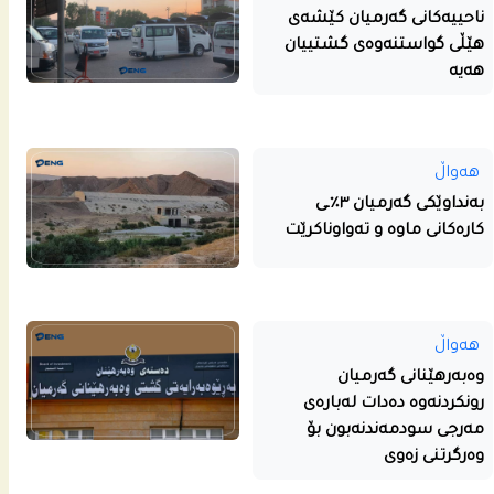
ناحییه‌كانى گه‌رمیان كێشه‌ى
هێڵى گواستنه‌وه‌ى گشتییان
هه‌یه‌
هەواڵ
بەنداوێکی گەرمیان ٣٪ـی
کارەکانی ماوە و تەواوناکرێت
هەواڵ
وەبەرهێنانی گەرمیان
رونکردنەوە دەدات لەبارەی
مەرجی سودمەندنەبون بۆ
وەرگرتنی زەوی