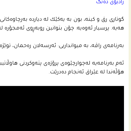
رادیۆی ده‌نگ
گوتارى رق و كینه‌، بون به‌ یه‌كێك له‌ دیارده‌ به‌رچاوه‌ك
هه‌یه‌. پرسیار ئه‌وه‌یه‌: چۆن بتوانین روبه‌ڕوى ئه‌مجۆره‌ له‌ 
بەرنامەی راڤە، بە میوانداریی: ئەرسەلان رەحمان، توێژەر
ئه‌م به‌رنامه‌یه‌ له‌چوارچێوه‌ى پرۆژه‌ى پته‌وكردنى هاوڵاتیب
هۆڵه‌ندا له‌ عێراق ئه‌نجام ده‌درێت.