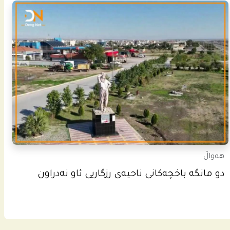
هەواڵ
دو مانگە باخچەکانی ناحیەی رزگاریی ئاو نەدراون