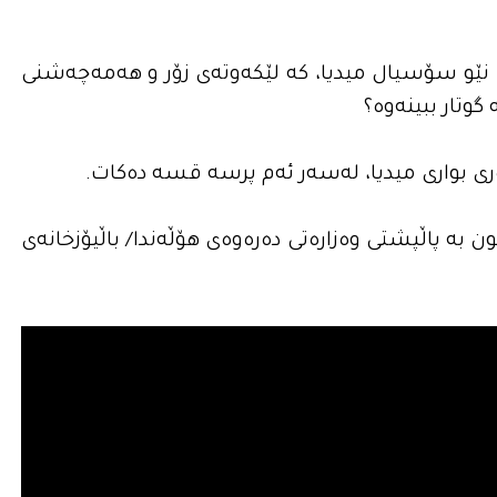
انى نێو سۆسیال میدیا، كه‌ لێكه‌وته‌ى زۆر و هه‌مه‌چه‌شنی
گوتار ببینه‌وه‌؟
ی بواری میدیا، له‌سه‌ر ئه‌م پرسه‌ قسه‌ ده‌كات.
ون به‌ پاڵپشتى وه‌زاره‌تى ده‌ره‌وه‌ى هۆڵه‌ندا/ باڵیۆزخانه‌ى