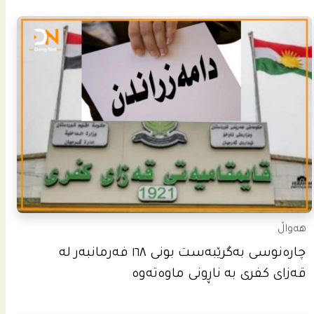
هەواڵ
چاره‌نوسى به‌گرێبه‌ست بونى ١٦٨ فه‌رمانبه‌ر له‌
قه‌زاى كفرى به‌ ناڕونى ماوه‌ته‌وه‌