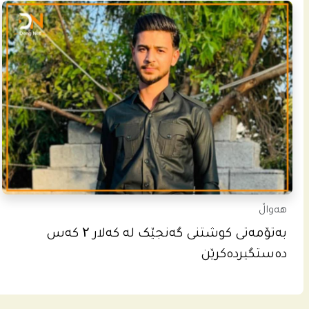
هەواڵ
بەتۆمەتی کوشتنی گەنجێک لە کەلار ۲ کەس
دەستگیردەکرێن