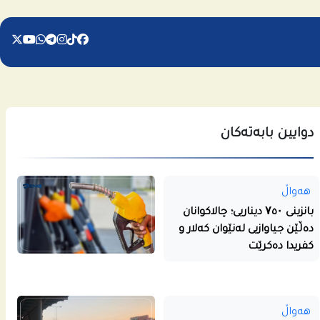
دوایین بابەتەکان
هەواڵ
بانزینی ۷٥۰ دیناریی؛ چالاکوانان
دەڵێن جیاوازیی لەنێوان کەلار و
کفریدا دەکرێت
هەواڵ