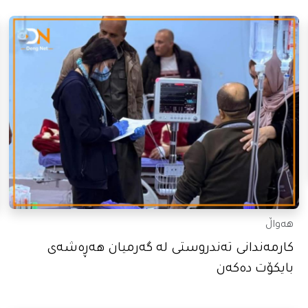
هەواڵ
کارمەندانی تەندروستی لە گەرمیان هەڕەشەی
بایکۆت دەکەن