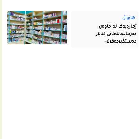
هەواڵ
ژمارەیەک لە خاوەن
دەرمانخانەکانی کەلار
دەستگیردەکرێن