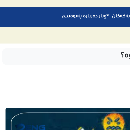
یەکەکان
وتار
دەربارە
پەیوەندی
ە؟