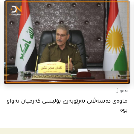
هەواڵ
ماوەی دەسەڵاتی بەڕێوبەری پۆلیسی گەرمیان تەواو
بوە