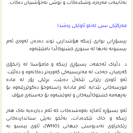
بەتایبەت مەرەزە، وشکدەکات و توشی نەخۆشییان دەکات.
مەرگێکی سپی لەناو ئاوێکی رەشدا
پپسۆڕانی بواری ژینگە هۆشداریی توند دەدەن لەوەی ئەم
پیسبونە تەنها لە سنوری کشتوکاڵدا نامێنێتەوە.
د. دڵپاک ئەحمەد، پسپۆڕی ژینگە و مامۆستا لە زانکۆی
گەرمیان، جەخت لە مەترسییەکی گەورەتر دەکاتەوە و دەڵێت:
ئەو ئاوەی زێرابی تێکەڵ دەبێت، بڕێکی زۆر لە مادە
قورسەکانی تێدایە. ئەم مادانە راستەوخۆ دەگوێزرێنەوە بۆ
بەرهەمە کشتوکاڵییەکان و لەوێشەوە بۆ جەستەی مرۆڤ.
ئەو پسپۆڕە ئاماژە بەوەشدەکات کە ئەم دیاردەیە نەک هەر
ژینگە و خاک تێکدەدات، بەڵکو بەپێی ستانداردەکانی
رێکخراوی تەندروستی جیهانی (WHO)، ئاوی پیسبو بە