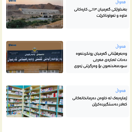
هەواڵ
بەنداوێکی گەرمیان ٣٪ـی کارەکانی
ماوە و تەواوناکرێت
هەواڵ
وەبەرهێنانی گەرمیان رونکردنەوە
دەدات لەبارەی مەرجی
سودمەندنەبون بۆ وەرگرتنی زەوی
هەواڵ
ژمارەیەک لە خاوەن دەرمانخانەکانی
کەلار دەستگیردەکرێن