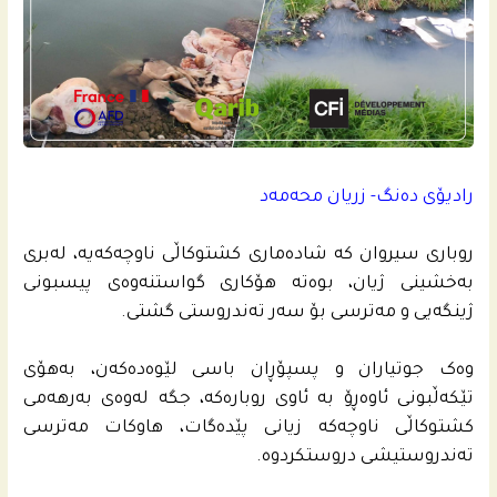
رادیۆی دەنگ- زریان محەمەد
روباری سیروان کە شادەماری کشتوکاڵی ناوچەکەیە، لەبری
بەخشینی ژیان، بوەتە هۆکاری گواستنەوەی پیسبونی
ژینگەیی و مەترسی بۆ سەر تەندروستی گشتی.
وەک جوتیاران و پسپۆڕان باسی لێوەدەکەن، بەهۆی
تێکەڵبونی ئاوەڕۆ بە ئاوی روبارەکە، جگە لەوەی بەرهەمی
کشتوکاڵی ناوچەکە زیانی پێدەگات، هاوکات مەترسی
تەندروستیشی دروستکردوە.