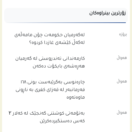
زۆرترین بینراوەکان
پرۆژە
له‌گه‌رمیان حكومه‌ت چۆن مامه‌ڵه‌ى
له‌گه‌ڵ كێشه‌ى غازدا كردوه‌؟
هەواڵ
کارمەندانی تەندروستی لە گەرمیان
هەڕەشەی بایکۆت دەکەن
هەواڵ
چاره‌نوسى به‌گرێبه‌ست بونى ١٦٨
فه‌رمانبه‌ر له‌ قه‌زاى كفرى به‌ ناڕونى
ماوه‌ته‌وه‌
هەواڵ
بەتۆمەتی کوشتنی گەنجێک لە کەلار ۲
کەس دەستگیردەکرێن