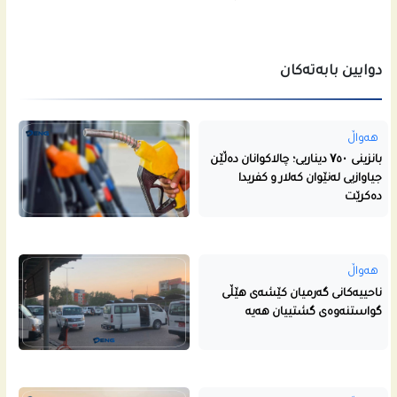
دوایین بابەتەکان
هەواڵ
بانزینی ۷٥۰ دیناریی؛ چالاکوانان دەڵێن
جیاوازیی لەنێوان کەلار و کفریدا
دەکرێت
هەواڵ
ناحییه‌كانى گه‌رمیان كێشه‌ى هێڵى
گواستنه‌وه‌ى گشتییان هه‌یه‌