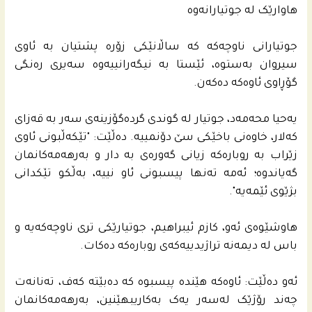
هاوارێک لە جوتیارانەوە
جوتیارانی ناوچەکە کە ساڵانێکی زۆرە پشتیان بە ئاوی
سیروان بەستوە، ئێستا بە نیگەرانییەوە سەیری رەنگی
گۆڕاوی ئاوەکە دەکەن.
یەحیا محەمەد، جوتیار لە گوندی گردەگۆزینەی سەر بە قەزای
کەلار، خاوەنی باخێکی سێ دۆنمییە. دەڵێت: "تێکەڵبونی ئاوی
زێراب بە روبارەکە زیانی گەورەی بە دار و بەرهەمەکانمان
گەیاندوە؛ ئەمە تەنها پیسبونی ئاو نییە، بەڵکو تێکدانی
بژێوی ئێمەیە".
هاوشێوەی ئەو، کازم ئیبراهیم، جوتیارێکی تری ناوچەکەیە و
باس لە دیمەنە تراژیدییەکەی روبارەکە دەکات.
ئەو دەڵێت: ئاوەکە هێندە پیسبوە کە دەبێتە کەف، تەنانەت
چەند رۆژێک لەسەر یەک بەکاریبهێنین، بەرهەمەکانمان