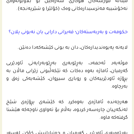
میتاڵە قورسەکان هۆکاری سەرەکین بۆ بڵاوبونەوەی
نەخۆشییە مەترسیدارەکانی وەک (کۆلێرا و شێرپەنجە).
حکومەت و بەربەستەکان؛ قەیرانی دارایی یان نەبونی پلان؟
لایەنە پەیوەندیدارەکان، دان بە بونی کێشەکەدا دەنێن.
موئەیەد ئەحمەد، بەڕێوبەری بەڕێوبەرایەتی ئاودێریی
گەرمیان، ئاماژە بەوە دەکات کە تێکەڵبونی زێرابی ماڵان بە
پڕۆژە ئاودێرییەکان و روباری سیروان، کێشەیەکی زەق و
بەرچاوە.
هەرچەندە ئاماژەی بەوەکرد کە کێشەی پڕۆژەی شێخ
لەنگەرـیان چارەسەر کردوە، بەڵام بۆ تەواوی ناوچەکە هێشتا
گرفتەکە ماوە.
بەڕێوەبەری ئاودێریی گەرمیان و جوتیارانیش کۆکن لەسەر