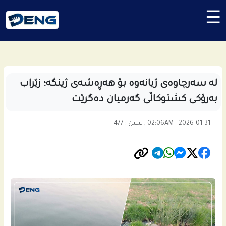
☰
لە سەرچاوەی ژیانەوە بۆ هەڕەشەی ژینگە؛ زێراب
بەرۆکی کشتوکاڵی گەرمیان دەگرێت
02:06AM - 2026-01-31 , بینین : 477