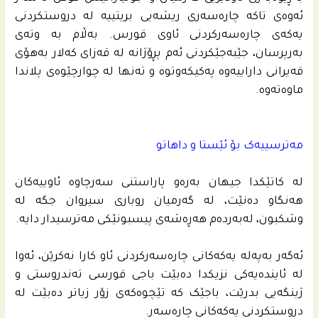
ئەوەی تاکە چارەسەری ریشەیی بریتییە لە دروستکردنی
یەکەی چارەسەرکردنی ئاوی قورس. بەڵام بە وتەی
بەرپرسان، جێبەجێکردنی ئەم پڕۆژانە لە قەزای کەلار بەهۆی
قەیرانی داراییەوە پەکیکەوتوە و تەنها لە چوارچێوەی پلاندا
ماوەتەوە.
مەترسییەک بۆ ئێستا و داهاتو
لە کاتێکدا جیهان بەرەو پاراستنی سەرچاوە ئاوییەکان
هەنگاو دەنێت، لە گەرمیان روباری سیروان جگە لە
وشکبون، لەبەردەم هەڕەشەی پیسبونێکی مەترسیدار دایە.
ئەگەر بەپەلە یەکەکانی چارەسەرکردنی ئاو کارا نەکرێن، ئەوا
لە ئایندەیەکی نزیکدا دەبێت باجی قورسی تەندروستی و
ژینگەیی بدرێت، باجێک کە تێچوەکەی زۆر زیاتر دەبێت لە
دروستکردنی یەکەکانی چارەسەر.