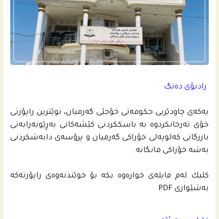
رادیۆی ده‌نگ
یه‌كه‌ى چاودێریی حكومه‌تى خۆجێی گه‌رمیان، نوێترین راپۆرتى
خۆی ته‌رخانكردوه‌ به‌ باسككردنى كێشه‌كانى بەڕێوبەرایەتی
بازرگانی کەلوپەلی خۆراکی گەرمیان و پرۆسه‌ى دابه‌شكردنى
به‌شه‌ خۆراكى مانگانه‌.
كلیك له‌م فایله‌ى خواره‌وه‌ بكه‌ بۆ خوێندنه‌وه‌ى راپۆرته‌كه‌
به‌شێوازی PDF