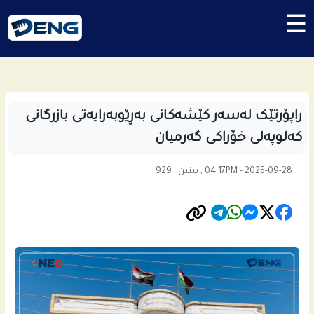
☰
راپۆرتێک لەسەر کێشەکانی بەڕێوبەرایەتی بازرگانی
کەلوپەلی خۆراکی گەرمیان
04:17PM - 2025-09-28 , بینین : 929