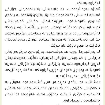
نەکراوە بەبنکە.
ئاماژە بەوەشدەکات: بە مەبەستی بە بنکەکردنی خۆراکی
قەزاکە لە ساڵی 2023ـەوە داواکارم بەرزکردوەتەوە لە رێگەی
ئیدارەی گەرمیانەوە، بەڕێوبەرایەتی خۆراکی گەرمیانیش
نوسراویان کردوە بۆ ئەنجومەنی وەزیران تائێستا نوسراوەکە
لە ئەنجومەنی وەزیرانە و فەرمانی بە بنکەبونی بۆ دەرنەچوە،
خۆراکی دەربەندیخان لە روی فه‌رمییه‌وه‌ خۆراکی دەربەندیخان
ناکرێت بە هیچ ناوێک ناو ببرێت.
لە بەرامبەردا نوریە عه‌بدولحه‌مید، بەڕێوبەری بەڕێوبەرایەتی
بازرگانی و کەلوپەلی خۆراکی گەرمیان، دەڵێت: دەربەندیخان
لەڕوی ئیداریەوە سەربە پارێزگای سلێمانیە خۆراکی سەربە
گه‌رمیانه‌، رەچاوی مەودای دوریی کراوە كه‌ لە کەلارەوە نزیکە،
بۆیە خۆراکی سەر بە ئێمه‌یه‌.
دەشڵێت: لە رێگەی بەڕێوبەرایەتی گشتیمانەوە هەوڵی بە
بنکەکردنی خۆراکی دەربەندیخان دەدرێت، چەند ناحیەیەکی
لەسەرە و کۆدی تایبەت بەخۆی هەیە، هەروەها لە لایەن
بەغدادەوە دانپێدانراوە.