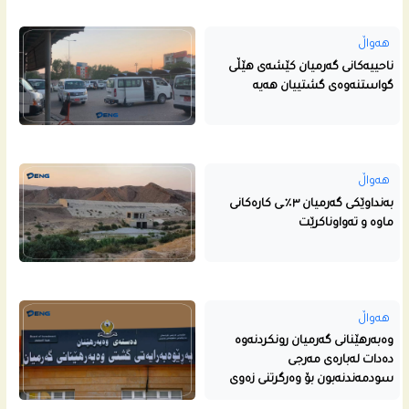
هەواڵ
ناحییه‌كانى گه‌رمیان كێشه‌ى هێڵى
گواستنه‌وه‌ى گشتییان هه‌یه‌
هەواڵ
بەنداوێکی گەرمیان ٣٪ـی کارەکانی
ماوە و تەواوناکرێت
هەواڵ
وەبەرهێنانی گەرمیان رونکردنەوە
دەدات لەبارەی مەرجی
سودمەندنەبون بۆ وەرگرتنی زەوی