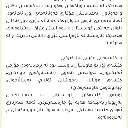
هه‌ندێک له‌ به‌شه‌ خۆراکه‌کان وه‌کو زه‌یت به‌ گه‌رمیان ناگه‌ن
و فه‌وتاون، به‌غدادیش هۆکاری فه‌وتانه‌که‌ی رون ناکاته‌وه‌.
ئه‌مه‌ سه‌رباری ئه‌وه‌ى جیاوازییه‌ک هه‌یه‌ له‌ جۆری خۆراکه‌کانی
نێوان هه‌رێمی کوردستان و ناوه‌ڕاستی عێراق، به‌شێوه‌یه‌ك
هه‌ندێک کەرەستە له‌ ناوه‌ڕاستی عێراق دابه‌ش ده‌کرێت و له‌
هه‌رێم نا.
5. کێشه‌کانی فۆرمی ئه‌لیکترۆنی:
کێشه‌ی زۆر بۆ هاوڵاتیان دروست بوه‌ له‌ پڕکردنه‌وه‌ی فۆرمی
ئه‌لیکترۆنی، له‌وانه‌ش به‌هۆی: (نه‌شته‌رگه‌ری جوانکاری،
کێشه‌ی مۆبایل، نه‌خۆشانی ئۆتیزم، به‌ساڵاچوان،
جیابونه‌وه‌ی هاوسه‌ره‌کان).
زۆربه‌ی کێشه‌کان پێویستیان به‌ سه‌ردانکردنی
به‌ڕێوبه‌رایه‌تییه‌که‌ هه‌یه‌ بۆ چاره‌سه‌رکردن، ئه‌مه‌ سه‌رباری
ئه‌وه‌ى هێشتا به‌شێكى به‌رچاو له‌ هاوڵاتیان فۆرمه‌كه‌یان پڕ
نه‌كردوه‌ته‌وه‌.