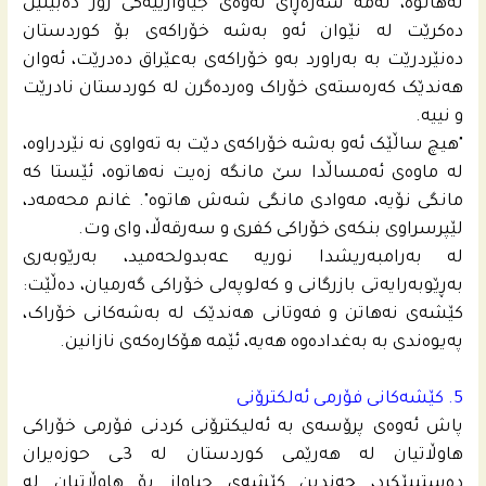
نەهاتوە، ئەمە سەرەڕای ئەوەی جیاوازییەکی زۆر دەبینین
دەکرێت لە نێوان ئەو بەشە خۆراکەی بۆ کوردستان
دەنێردرێت بە بەراورد بەو خۆراکەی بەعێراق دەدرێت، ئه‌وان
هەندێک کەرەستەی خۆراک وەردەگرن لە کوردستان نادرێت
و نییە.
"هیچ ساڵێک ئەو بەشە خۆراکەی دێت بە تەواوی نە نێردراوە،
لە ماوەی ئەمساڵدا سێ مانگە زەیت نەهاتوە، ئێستا کە
مانگی نۆیە، مەوادی مانگی شەش هاتوە". غانم محه‌مه‌د،
لێپرسراوی بنکەی خۆراکی کفری و سەرقەڵا، وای وت.
لە بەرامبەریشدا نوریە عه‌بدولحه‌مید، بەرێوبەری
بەڕێوبەرایەتی بازرگانی و کەلوپەلی خۆراکی گەرمیان، دەڵێت:
کێشەی نەهاتن و فەوتانی هەندێک لە بەشەکانی خۆراک،
پەیوەندی بە بەغدادەوە هەیە، ئێمە هۆکارەکەی نازانین.
5. کێشەکانی فۆرمی ئەلکترۆنی
پاش ئەوەی پرۆسەی بە ئەلیکترۆنی کردنی فۆرمی خۆراکی
هاوڵاتیان لە هەرێمی کوردستان لە 3ـى حوزەیران
دەستیپێکرد، چەندین کێشەی جیاواز بۆ هاوڵاتیان لە