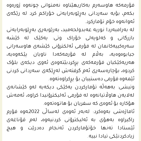
فۆرمەکە هاوسەرم بەکاریهێناوە نەمتوانی چونەوە ژورەوە
بکەم، بۆیە سەردانی بەڕێوبەرایەتی خۆراکم کرد لە رێگەی
ئەوانەوە خۆم تۆمارکرد.
لە بەرامبەردا نوریە عه‌بدولحه‌مید، بەرێوبەری بەڕێوبەرایەتی
بازرگانی و کەلوپەلی خۆراک وتی: یەکێک لە کێشە
سەرەکییەکانمان لە فۆرمی ئەلکترۆنی کێشەی هاوسەرانی
جیابوەوەیە، بەڵام لە فۆرمەکەدا ناویان پێکەوەیە،
هەریەکێکیان فۆرمەکەی پڕکردبێتەوەی ئەوی دیکەی بلۆک
کردوە، بۆچارەسەری ئەم گرفتەش لەڕێگەی سەردانی کردنی
ئێمەوە فۆرمی دەستییان بۆ پڕکراوەتەوە.
وتیشی: بەهەڵە تۆمارکردن یەکێکی دیکەیە لەو کێشانەی
لەلایەن هاوڵاتیانەوە لە فۆرمی ئەلیکترۆنیدا کراوە، ئەمەش
هۆکارە بۆ ئەوەی کە سفریان بۆ هاتوەتەوە.
ئاماژەشی بەوەکرد: لەبەر ئەوەی لەساڵی 2022ـه‌وه‌ فۆرم
راگیراوە بەهۆی بە ئەلیکترۆنی کردنیەوە، لەم قۆناغەی
ئێستادا تەنها خۆتۆمارکردن ئەنجام دەدرێت و هیچ
زیادکردنێکی تیادا نییە.