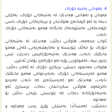
4. فەوتانی بەشە خۆراک
فەوتان و نەهاتنی هەندێک لە بەشەکانی خۆراک، یەکێکی
دیکە یە لەو گرفتانەی هاوڵاتیان و بریکارەکانی خۆراک باسی
لێوەدەکەن، به‌شێوه‌یه‌ك مانگانە هەمو بەشەکانی خۆراک
نایەت.
ئاوات محه‌مه‌د، هاوڵاتی دەڵێت: هەندێک لە بەشەکانی
خۆراک بۆ خەڵک پێویستە و بەکارهێنەریەتی، كه‌چى هەمو
مانگێک نایەت، هەندێک بەشەخۆراکیش دەدرێت شتی
زەرور نییە ، کەموکورتی زۆرە لەو خۆراکەی بۆمان ئەنێرن.
هاوکات مه‌حمود حسێن، بریکاری خۆراک لە کەلار، دەڵێت:
هەمو کەرەستەکانی خۆراک بەبەردەوامی هەمو مانگێک
نایەت، هەندێک لەو کەرەستانەی کە نایەت قەرەبو
ناکرێتەوە، هاوڵاتی سەردانمان دەکات پرسیاری ئەو
بەشەخۆراکانە دەکات کە پێویستی پێیەتی دەڵێن بۆ
نەهاتوە.
دەشڵێت: لەمساڵدا بەشێکی زۆری زەیت فەوتاوە و