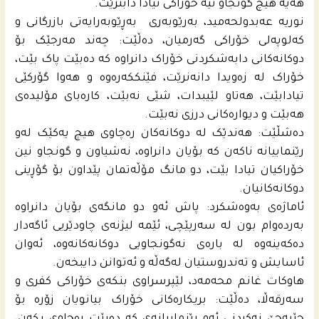
هەیە هیچ گونجاو نیە خۆراکی تیادا دابنرێت.
نوریە عه‌بدولحه‌مید، بەرێوبەری بەڕێوبەرایەتی بازرگانی و
کەلوپەلی خۆراکی گەرمیان، دەڵێت: چەند مەرجێک بۆ
دوکانەکانی دابەشكردنی خۆراک دانراوە کە دەبێت پاک بێت،
خۆراک لە زەویدا دانەنرێت، فێنککەرەوە و هەوا گۆرکێی
تیادابێت، هەتاو لێیبدات، شێی نەبێت، کارەبای مۆلیدەی
هەبێت و دیوارەکانی درزی نەبێت.
دەشڵێت: هەندێک لە دوکانه‌كان رەچاوی هیچ یەکێک لەو
رێنماییانە ناکەن کە بۆیان دانراوە، نەشیاون و گونجاو نین
خۆراکیان تیادا بێت، دو مانگ مۆڵەتمان پێداون بۆ گۆڕینی
دوکانەکانیان.
ئاماژەی بەوەشکرد: پاش ئەو دو مانگەی بۆیان دانراوە
بەردەوام بون لە سەرپێچی، ئێمە لیژنەی چاودێریی ئاگەدار
دەکەینەوە لە بارەی نەگونجاویی دوکانەکانەوە، ئەوان
ئاسایش و تەندروستیان لەگەڵه‌ و ئەتوانن دایبخەن.
هاوکات غانم محه‌مه‌د، لێپرسراوی بنکەی خۆراکی کفری و
سەرقەڵا، دەڵێت: بریکارەکانی خۆراک بیانویان زۆرە بۆ