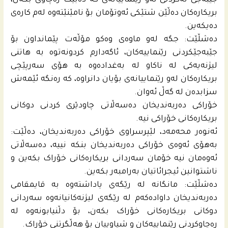
جێبەجێ نەکردنی ئەو رێنماییانەی کە دەبێت ره‌چاوی بکەن،
بریکارەکان دەڵێن شتێکی ئەوتۆمان بۆ نامێنێتەوە لەم کارەی
دەیکەین.
دەشڵێت: جگە لەو ماوەی وەکو مۆڵەت پێمانداون بۆ
جێبەجێکردنی رێنماییەکان، ئاگەدارم کردونەتوە بە هاتنی
لیژنەیەکی لە ناکاو لە بەغدادەوە بە هۆی سەرپێچی
بریکارەکان لەو رێنماییانەی بۆیان دانراوە، كه‌ رەنگە ئێمەش
سزابدەن لە گەڵ ئەوان.
خۆراکی دەربەندیخان دەسەڵاتی چاودێری کردنی دوکانی
بریکارەکانی خۆراکی نیە.
ئەنوەر محه‌مه‌د، لێپرسراوی خۆراکی دەربەندیخان، دەڵێت:
بەهۆی ئەوەی خۆراکی دەربەندیخان بنکە نییە، دەسەڵاتی
ئەوەمان نیە خۆمان سەردانی بریکارەکانی خۆراک بکەین و
ناشتوانین ئیجرائاتیان بەرامبەر بکەین.
دەشڵێت: مانگانە لە رێگەی یاداشتەوە بە قایمقامی
دەربەندیخان داوادەکەم لە رێگەی لیژنەکانیانەوە سەردانی
دوکانی بریکارەکانی خۆراک بکەن، بۆ دڵنیابونه‌وه‌ له‌
رەچاوکردنی رێنماییەکان و شیاوییان بۆ هەڵگرتنی خۆراک.