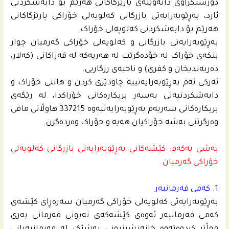
دورستکراوی دانەوێڵەی پارێزگاکانی هەرێم بۆ دابەشکردنی
ئارد، بەڕێوبەرایەتی بازرگانی کەلوپەلی خۆراکی پارێزگاکانی
هەرێم بۆ دابەشکردنی کەلوپەلی خۆراک.
بەڕێوبەرایەتی بازرگانی و کەلوپەلی خۆراکی گەرمیان چوار
بنکەی خۆراک لە خۆدەگرێت له‌ هەریەکە لە قەزاكانی (کەلار،
دەربەندیخان و کفری) و ناحیەی رزگاریی.
ئەرکی ئەم بەڕێوبەرایەتییە چاودێری کردن و هاتنی خۆراک و
دابەشکردنیەتی بەسەر بریکارەکانی خۆراکدا، لە رێگەی
بریکارەکانی سەربەم بەڕێوبەرایەتیەوە 337215 هاوڵاتی مافی
وەرگرتنی بەشە خۆراکیان هەیە و خۆراک وەردەگرن.
بەشی یەکەم: کێشەکانی بەڕێوبەرایەتی بازرگانی کەلوپەلی
خۆراکی گەرمیان
1. کەمی فەرمانبەر
بەڕێوبەرایەتی کەلوپەلی خۆراکی گەرمیان سەرەڕای کێشەی
کەمی فەرمانبەر ئەوەی کێشەکەی نەبونی فەرمانی بەری