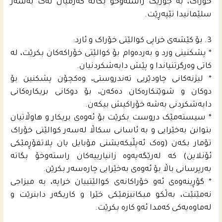
خۆراک، بە جۆرێک راستەوخۆ بگاتە گەرمیان نەک بەسەر
سلێمانیدا تێپەڕێت.
3. بۆ کێشەی خراپی کوالێتی خۆراک و ئارد:
* پشکنینی ورد و بەردەوام بۆ کوالێتی خۆراکەکان بکرێت، لە
کاتی وەرگرتنیاندا و پێش دابەشکردنیان.
* لیژنه‌كانى چاودێریی ته‌ندروستى، وه‌كچۆن پشكنین بۆ
دوكان و شوێنكاره‌كان ده‌كه‌ن، بۆ دوكانى بریكاره‌كانى
دابه‌شكردنى به‌شه‌ خۆراكیش بیكه‌ن.
* سیستەمێک دروست بکرێت بۆ ئەوەی بریکار و هاوڵاتیان
بتوانن بەخێرایی و بە ئاسانی سکاڵا لەسەر کوالێتی خۆراک
تۆمار بکەن (وەک ئەپڵیکەیشنی مۆبایل یان پلاتفۆڕمێکی
ئۆنلاین) كه‌ له‌رێگه‌یه‌وه‌ زانیارییه‌كان راستەوخۆ بگاتە
بەرپرسانی باڵا بۆ ئەوەی به‌خێرایی چارەسەر بکرێن.
* گۆڕینەوەی ئەو خۆراکانەی کوالێتییان خراپە، به‌ میزاجی
نه‌مێنێت، به‌ڵكو میکانیزمێکی خێرا و کاریگەر دابنرێت و
له‌ماوه‌یه‌كى كه‌مدا ئه‌و كاره‌ بكرێت.