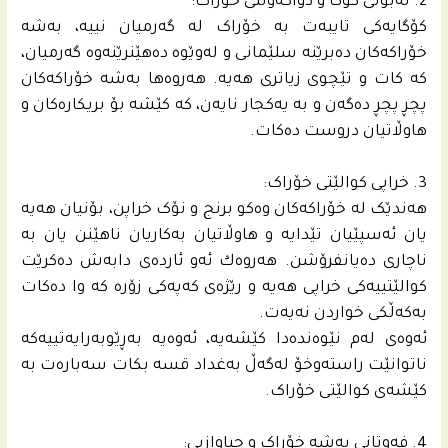
2. نه‌بونی کۆگا و دواکه‌وتنی خۆراک:
کۆگایه‌کی تایبه‌ت به‌ خۆراک له‌ گه‌رمیان نییه‌، به‌شه‌
خۆراکه‌کان ده‌برێنه‌ سلێمانی و له‌وێوه‌ ده‌هێنرێنه‌وه‌ گه‌رمیان،
که‌ کات و تێچوی زیاتری هه‌یه‌. هه‌روه‌ها به‌شه‌ خۆراکه‌کان
پچڕ پچڕ ده‌گه‌ن و به‌ یه‌کجار نایه‌ن، که‌ کێشه‌ بۆ بریکاره‌کان و
هاوڵاتیان دروست ده‌کات.
3. خراپی کوالێتی خۆراک:
هه‌ندێک له‌ خۆراکه‌کان وه‌کو برنج و نۆک خراپن، بۆنیان هه‌یه‌
یان ئه‌سپێیان تێدایه‌ و هاوڵاتیان به‌کاریان ناهێنن یان به‌
ناچاری ده‌یانفرۆشن. هه‌روه‌ك ئه‌و ئارده‌ی دابه‌ش ده‌کرێت
کوالێتییه‌کی خراپی هه‌یه‌ و رێژه‌ی که‌په‌کی زۆره‌ که‌ وا ده‌کات
به‌که‌ڵکی خواردن نه‌یه‌ت.
ئه‌وه‌ى له‌م نێوه‌نده‌دا كێشه‌یه‌، ئه‌وه‌یه‌ به‌ڕێوبه‌رایه‌تییه‌که‌
ناتوانێت راسته‌وخۆ له‌گه‌ڵ به‌غداد قسه‌ بکات سه‌باره‌ت به‌
کێشه‌ی کوالێتی خۆراک.
4. فه‌وتانی به‌شه‌ خۆراک و جیاوازیی: