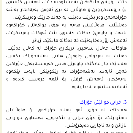
دێت، زۆربەی مانگەکان بەمشێوەیە دێت، ئەمەش کێشەی
بۆ دروستکردوین و هاوڵاتی لە بری ئەوەی بەیەکجار بەشە
خۆراکەکەی وەر بگرێت دەبێت بە چەند جارێک وەریبگرێت.
دەشڵێت: هاوڵاتیش هەیە بە هۆی دواکەتنی خۆراکەوە
نایەت و چاوەڕێ دەکات هەموی بێت ئەوکات وەریبگرێت،
ئەمەش زۆر دەخایەنێت کە دەگاتە مانگێک زیاتر.
هاوکات جەلال سەمین، بریکاری خۆراک لە کەلار، دەڵێت:
دەبێت بە بەردوامی چاوەڕێی هاتنی بەشەخۆراک بکەین،
هەندێک جار مانگێک چاوەرێی هاتنی کەرەستەیەکی خۆراکین
كه‌چى نایەت، بەشەخۆراک بە رێکوپێکی نایەت پێکەوە
بەیەکجار، ئەمەش گرفتی بۆ ئێمە دروست کردوە و
ئه‌مانبه‌ستێته‌وه‌ بەدیاریەوە.
3. خراپی کوالێتی خۆراک
هەندێک لە جۆری ئەو بەشە خۆراکەی بۆ هاوڵاتیان
دەنێردرێت، بۆ هۆی خراپی و تێکچونی، بەشیاوی خواردنی
نازانن و بە ناچاریی دەیفرۆشن.