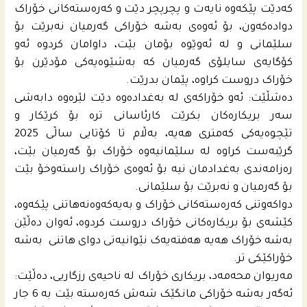
کەدێت پێکەوە نایەت و پچرپچر دێت و کەرەستەکانی خۆراک
دوادەکەون، بۆ ئەوەی بەشە خۆراکی گەرمیان نەبرێت بۆ
سلێمانی و لە ئەوێوە بۆمان بێت، داوامان کردوە ئەو
کۆگایەی سایلۆی گەرمیان کە بەشێوەیەکی مۆدێرن بۆ
خۆراک دروست کراوە، پێمان بدرێت.
دەشڵێت: ئەو خۆراکەی لە بەغدادەوە دێت لێرەوە دابەشی
سەر بریکارەکان بکرێت کارئاسانی ترە بۆ کرێکار و
تێچوەیەکی کەمتری هەیە، بەڵام تا کۆتایی ساڵی 2025
گرێبەست کراوە لە سلێمانیەوە خۆراک بۆ گەرمیان بێت،
رەزامەندی بەغدادمان نیە بۆ ئەوەی خۆراک راستەوخۆ بێت
بۆ گەرمیان و نەبرێت بۆ سلێمانی.
دواکەوتنی کەرەستەکانی خۆراک و بەیەکەوەنەهاتنی پێکەوە،
کێشەی بۆ بریکارەکانی خۆراک دروست کردوە، ئه‌وان دەڵێن
بەشە خۆراک هەیە هەفتەیەک نێوانیەتی دوای هاتنی بەشە
خۆراکێکی تر.
مەریوان محه‌مه‌د، بریکاری خۆراک لە ناحیەی رزگاریی، دەڵێت:
ئەگەر بەشە خۆراکی مانگێک شەش کەرەستە بێت بە 6 جار