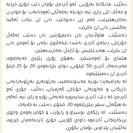
دەڵێت: مانگانە بەزۆریی ئەو ئاردەی بۆمان دێت جۆری خراپە
و خەڵک لێی رازی نیە، چونكه‌ بەکەڵکی ئەوەنایەت بۆ خواردن
بەکاربهێنرێت، کەم ژن دەتوانێت نانی لێ بکات ئەگینا
به‌گشتى نانی لێ ناکرێت.
دەشڵێت: هاوڵاتیان یان دەیفرۆشن یان دەبێت لەگەڵ
جۆرێکی دیکەی ئاردی باشدا تێکەڵاوی بکەن بۆ ئەوەی نانی
لێ بکرێت، هەندێکیش بۆ ئاژەڵ بەکاریدەهێنن.
هێمای بۆ ئەوەشکرد: بەهۆی زۆری رێژەی کەپەکه‌وه‌،
فەردەیه‌ک ئاردی 50 کیلۆیی، دوای بێژانەوەی 20 بۆ 25 کیلۆ
ئاردی لێ دەمێنێتەوە.
لە بەرامبەردا نوریە عه‌بدولحه‌مید، بەرێوبەری بەڕێوبەرایەتی
بازرگانی و کەلوپەلی خۆراکی گەرمیان، دەڵێت: جۆری ئەو
ئاردەی کە دێت ئاردی شارەزورە کەپەکی زۆرە و رای نیە، ئەگەر
بە هێڵەکی سفر ببێژرێتەوە 20 کیلۆی دەبێت بە کەپەک.
دەشڵێت: لە رێگەی نوسراو و راپۆرت و کۆکردنەوەی واژوی
بریکارەکانی ئاردەوە داوای گۆرینی جۆری ئاردەکەمان کردوە،
بەڵێنیان پێداوین بۆمان بگۆڕن.