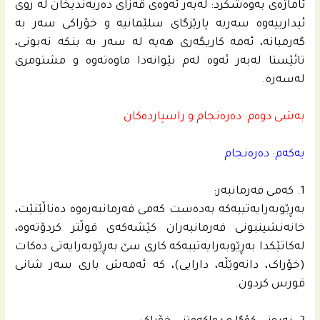
ئاماژەی بەوەشکرد: لەبەر ئەوەی قەزای دەربەندیخان لە روی
ئیدارییەوە سەربە پارێزگای سلێمانیە و خۆراکی سەر بە
گەرمیانە، ئەمە کاریگەری هەیە لە سەر بە بنکە نەبونی،
تائێستا لەبەر ئەوە لەم نێوانەدا ماوەتەوە و مشتومری
لەسەرە.
به‌شى دوه‌م: ده‌ره‌نجام و راسپارده‌كان
یه‌كه‌م: ده‌ره‌نجام
1. که‌می فه‌رمانبه‌ر:
به‌ڕێوبه‌رایه‌تییه‌که‌ به‌ده‌ست که‌می فه‌رمانبه‌ره‌وه‌ ده‌ناڵێنێت،
خانه‌نشینبونی فه‌رمانبه‌ران کێشه‌که‌ی قوڵتر کردۆته‌وه‌،
له‌كاتێكدا به‌ڕێوبه‌رایه‌تییه‌كه‌ کاری سێ به‌ڕێوبه‌رایه‌تی ده‌کات
(خۆراک، دانه‌وێڵه‌، دارایی)، که‌ ئه‌مه‌ش باری سه‌ر شانی
قورس کردون.