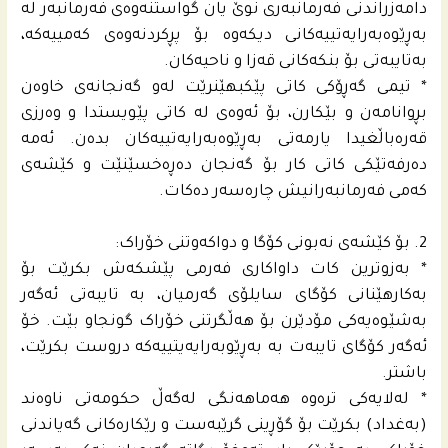
دامەزراندنی فەرمانبەری نوێ یان گواستنەوەی فەرمانبەر لە
بەڕێوەبەرایەتییەکانی دیکەوە بۆ پڕکردنەوەی کەمییەکە،
بەتایبەتی بۆ بنکەکانی قەزا و ناحیەکان.
* تیمی گەڕۆکی کاتی پێکبهێنرێت لەو گەنجانەی خاوەن
بڕوانامەن و بێکارن، بۆ ئەوەی لە کاتی پێویستدا و وەرزی
قەرەباڵغیدا یارمەتی بەڕێوەبەرایەتییەکان بدەن. ئەمە
دەرفەتێکی کاتی کار بۆ گەنجان دەڕەخسێنێت و کێشەی
کەمی فەرمانبەرانیش چارەسەر دەکات.
2. بۆ کێشەی نەبونی کۆگا و دواکەوتنی خۆراک:
* به‌زوترین کات داواکاری فەرمی پێشکەش بکرێت بۆ
بەکارهێنانی کۆگای سایلۆی گەرمیان، بە تایبەتی ئەگەر
بەشێوەیەکی مۆدێرن بۆ هەڵگرتنی خۆراک گونجاو بێت. خۆ
ئه‌گه‌ر كۆگای تایبه‌ت به‌ به‌ڕێوبه‌رایه‌یتییه‌كه‌ دروست بكرێت،
باشتر.
* له‌لایه‌كی تره‌وه‌ هەماهەنگی لەگەڵ حکومەتی ناوەند
(بەغداد) بکرێت بۆ گۆڕینی گرێبەست و رێکارەکانی گەیاندنی