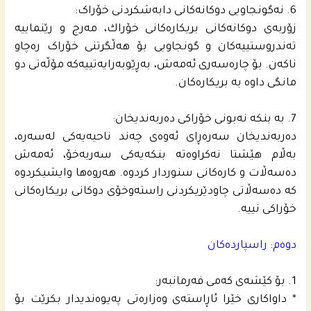
6. نه‌گونجاویی دوکانه‌کانی دابه‌شکردنی خۆراک:
زۆربه‌ی دوکانه‌کانى بریكاره‌كانى خۆراك، مه‌رج و رێنماییه‌
ته‌ندروستییه‌کان و گونجاویی بۆ هه‌ڵگرتنی خۆراک ره‌چاو
ناکه‌ن. بۆ چاره‌سه‌رى ئه‌مه‌ش، به‌ڕێوبه‌رایه‌تییه‌که‌ مۆڵه‌تی دو
مانگی داوه‌ به‌ بریکاره‌کان.
7. بە بنکە نەبونی خۆراکی دەربەندیخان:
دەربەندیخان سەرەڕای ئەوەی چەند ناحیەیەکی لەسەرە،
بەڵام هێشتا نەکراوەتە بنکەیەکی سەربەخۆ، ئەمەش
دەسەڵات و کارەکانی سنوردار کردوە. هه‌روه‌ها وایشیكردوه‌
كه‌ ده‌سه‌ڵاتی چاودێریکردنی راسته‌وخۆی دوکانی بریكاره‌كانى
خۆراكى نییه‌.
دوه‌م: راسپارده‌كان
1. بۆ کێشەی کەمی فەرمانبەر:
* داواکاری خێرا ئاڕاستەی وەزارەتی پەیوەندیدار بکرێت بۆ