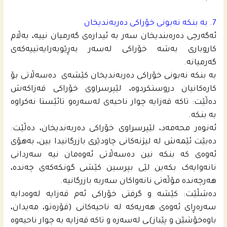
7. بە بنکە نەبونی خۆراکی دەربەندیخان
ئه‌گه‌رچی ده‌ره‌بندیخان سه‌ر به‌ ئیداره‌ى گه‌رمیان نییه‌، به‌ڵام
كاروباری به‌شه‌ خۆراكی له‌سه‌ر به‌ڕێوبه‌رایه‌تییه‌كه‌ى
گه‌رمیانه‌.
بە بنکە نەبونی خۆراکی دەربەندیخان کێشەی دەسەڵاتی بۆ
کارەکانیان دروستکردوە، لێپرسراوی خۆراکی قەزاکەش
دەڵێت: تاکە قەزایە چوار ناحیەی لەسەرەو تائێستا نەکراوە
بە بنکە.
ئەنوەر محه‌مه‌د، لێپرسراوی خۆراکی دەربەندیخان، دەڵێت:
دەبێت ئێمەش لە لیژنەکانی چاودێری بازرگانیدا بین، بەهۆی
ئەوەی کە بنکە نین دەسەڵاتی ئەوەمان نیە سەردانی
نانەوایەک بکەین لێی بپرسین کێشی گونکەکەی چەندە،
هەرچەندە مۆڵەتی نانەواکان سەربە بازرگانیە.
دەشڵێت: کێشە و گرفتی خۆراکی ئەم قەزایە لەوەدایە
سەرەڕای ئەوەی هەریەکە لە ناحیەکانی (قۆرەتو، مەیدان،
باوەخۆشێن و پێباز)ـی لەسەرە و تاکە قەزایە بە چوار ناحیەوە