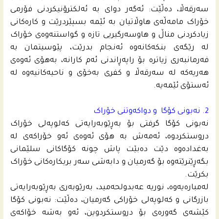
سەرقەڵا، دەڵێت: ئەگەر دوای بە ئەلکترۆنیکردنی فۆرمی
خۆراک مامەڵەی هاوڵاتیان بە ئێمە بسپێردرێت و کارەکانی
زیادکردنی مناڵ و هاوسەرگیریی تازە و گواستنەوەی خۆراک
لە رێگەی بنکەکانەوە ئەنجام بدرێت، پێوسیتمان بە
فەرمانبەری زیاترە بۆ راپەڕاندنی ئەم کارانە، بەهۆی ئەوەی
هەریەکە لە سەرقەڵا و کفری بەخۆی و ناحیەکانیەوە لە
ئەستۆی ئێمەیە.
2. نەبونی کۆگا و دواکەوتنی خۆراک
نەبونی کۆگا گرفتی بۆ بەڕێوبەرایەتی کەلوپەلی خۆراک
دروستکردوە، ئەمەش بە هۆی ئەوەی ئەو خۆراکەی لە
بەغدادەوە دێت دەبێت پاش چونە کۆگاکانی سلێمانی
بگەڕێنرێتەوە بۆ گەرمیان و دابەشی سەر بریکارەکانی خۆراک
بکرێت.
لەمبارەیەوە، نوریە عەبدولحه‌مید، بەرێوبەری بەڕێوبەرایەتی
بازرگانی و کەلوپەلی خۆراکی گەرمیان، دەڵێت: نەبونی کۆگا
کێشەی گەورەی بۆ دروستکردوین، ئەو بەشە خۆاکەی