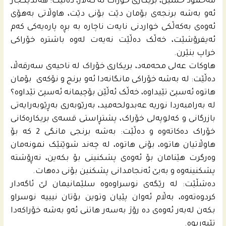
مه‌حمود حسێن، بریکاری خۆراک لە کەلار، دەڵێت: هەندێکجار
ئەو بەشە برنجەی بۆمان دێت بۆنی دێت، هاوڵاتی بەهۆی
ئەوەی بەکەڵکی خواردنی نایەت ناچارە بە بڕە پارەیەکی کەم
ئەیفرۆشێت، خەڵک دەڵێت نەیەت لەوە باشترە خۆراکی
خراپ بنێرن.
هاوکات عه‌لی محه‌مه‌د، بریکاری خۆراک لە ناحیەی سەرقەڵا،
دەڵێت: لە بەشە خۆراکی مانگانەدا ئەو برنج و نۆکەی بۆمان
هاتوە ئەسپێ تێیداوە، خەڵک ئەڵێن بۆچیمانە ئەسپێ تێداوە؟
لە بەرامبەردا نوریە عه‌بدولحه‌مید، بەرێوبەری بەڕێوبەرایەتی
بازرگانی و کەلوپەلی خۆراک، پشتڕاستی قسەی بریکارەکانی
خۆراک دەکاتەوە و دەڵێت: بەشە برنجی مانگی 2 کە بۆ
هاوڵاتیان هاتوە، بۆنی هاتوە، لە چەند شوێنێک نمونەمان
وەرگرت هێنامان بۆ ئەوەی پشکنینی بۆ بکەین، نەڕۆشتە
پشکنینەوە و بەبێ ئەنجامدانی پشکنین بۆنی دەهات.
دەشڵێت: لە رێگەی نوسراوەوه‌ سلێمانیمان لێ ئاگەدار
کردوەتەوە، بەڵام ئەوان پێیان وتوین بۆتان نیییە نوسراو
بکەن لەبەر ئەوەی دە رۆژ بەسەر هاتنی ئەو بەشە خۆراکەدا
تێپەڕیوە.