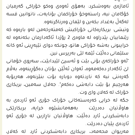
ئاماژەی بەوەشکرد: بەهۆی ئەوەی وەکو خۆراکی گەرمیان
کۆگامان نیە، راستەوخۆ خۆراکمان بۆنایەت، ناتوانین قسە
لەگەڵ بەغداد بکەین و لێمان وەرناگرنەوە.
وتیشی: بریکارەکانی خۆراکیش کەمتەرخەمن لەو بارەوە کە
رێنماییان پێدراوە لە ماوەی 2 رۆژدا ئاگەدارمان بکەنەوە لە
خراپبونی بەشە خۆراکی هاتو، چونكه‌ دوای تێپەڕینی ئەو کاتە
سلێمانی دەڵێت ئێمە لێی بەرپرس نین.
"ئەو خۆراکەی بۆنی بێت و ئەسپێ لێیدابێت، سەروی خۆمانی
لێ ئاگەدار دەکەمەوە، ئەوان ئەڵێن بۆتان دەگۆڕینەوە، بەڵام
گەرەنتی نیە کە ناردتەوە دوبارە بۆت بنێرنەوە، هەربۆیە
هەرچیم بۆ بێت دابەشی دەکەم". جەلال سەمین، بریکاری
خۆراک لە کەلار، وای وت.
جگە لە خراپی کەرەستەکانی خۆراک جۆری ئەو ئاردەی بە
هاوڵاتیان دەدرێت بەهەمانشێوە خراپە، بریکارێکی
دابەشکردنی ئارد دەڵێت: هاوڵاتیان ناڕازین لە جۆری ئەو
ئاردەی پێیان دەدرێت.
مەریوان محه‌مه‌د، بریکاری دابەشكردنی ئارد لە کەلار،