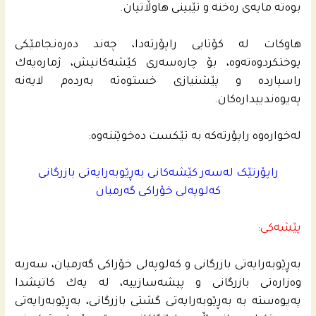
بوه‌ته‌ مایه‌ى ره‌خنه‌ و تێبینی هاوڵاتیان.
هاوكات له‌ كۆتایی راپۆرته‌دا، چه‌ند ده‌ره‌نجامێكى
پوختكردوه‌ته‌وه‌، بۆ چاره‌سه‌رى كێشه‌كانیش، ژماره‌یه‌ك
راسپارده‌ و پێشنیازی خستوه‌ته‌ به‌رده‌م لایه‌نه‌
په‌یوه‌ندییداره‌كان.
له‌خواره‌وه‌ راپۆرته‌كه‌ به‌ تێكست ده‌خوێننه‌وه‌:
راپۆرتێک لەسەر کێشەکانی بەڕێوبەرایەتی بازرگانی
کەلوپەلی خۆراکی گەرمیان
پێشەکی:
بەڕێوبەرایەتی بازرگانی و کەلوپەلی خۆراکی گەرمیان، سەربە
وەزارەتی بازرگانی و پیشەسازییه‌، له‌ یه‌ك كاتیشدا
په‌یوه‌سته‌ به‌ بەڕێوبەرایەتی گشتی بازرگانی، بەڕێوبەرایەتی