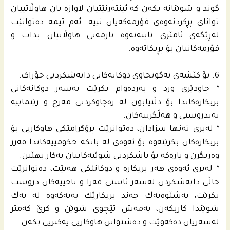
گوند و شوێنانە بکەن کە ئینتەرنێتیان لاوازە یان هاوڵاتییان
توانای پڕکردنەوەی فۆرمەکەیان نییە. ئەم تیمە دەتوانێت
لەڕێگەی ئامێری تایبەتەوە یارمەتی هاوڵاتیان بدات و
فۆرمەکانیان بۆ پڕبکاتەوە.
6. بۆ کێشەی نەگونجاوی دوکانەکانی دابەشکردنی خۆراک:
* چاودێری ورد و بەردەوام بکرێت بەسەر دوکانەکانی
بریکارەکاندا بۆ دڵنیابون لە رەچاوکردنی مەرج و رێنماییە
تەندروستی و هەڵگرتنەکان.
* لەبری تەنها سزادان، ده‌توانرێت پرۆگرامێکی هاوکاریی بۆ
بریکارەکان بکرێتەوە بۆ ئه‌وه‌ى له‌ بانكه‌ حكومییه‌كاندا قه‌رز
وه‌ربگرن و پاره‌كه‌ بۆ باشكردنى شوێنه‌كانیان به‌كار بهێنن.
* له‌بری ئه‌وه‌ى هه‌ر بریكاره‌ و دوكانێكى هه‌بێت، ده‌توانرێت
خاڵی دابه‌شكردن له‌سه‌ر ئاستى قه‌زا و ناحییه‌كان دروست
بكرێت، به‌شێوه‌یه‌ك چه‌ند بریكارێك به‌یه‌كه‌وه‌ له‌ یه‌ك
شوێندا كاربكه‌ن، به‌مه‌ش تێچوى شوێن و كرێ كه‌متر
له‌سه‌ریان ده‌كه‌وێت و ده‌شتوانن هاوكاریی یه‌كتریی بكه‌ن.