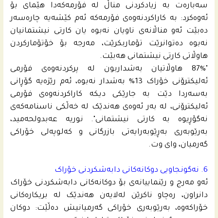
سەبارەت بە زیادکردنی مناڵ لە فۆرمەکەدا هێمای بۆ
ئەوەکرد: بە کاراکردنەوەی فۆرمەکە ئەم کێشەیە چارەسەر
دەبێت ئەو مناڵانەی ناویان نەبوە یان کارتی نیشتمانیان
نەبوە دەتوانرێت تۆماربکرێت، مەرجە بۆ خۆتۆمارکردن
هاوڵاتی کارتی نیشتمانی هەبێت.
"87% هاوڵاتیان بەشداربون لە پرکردنەوەی فۆرمی
ئەلیکترۆنی خۆراک 13% بەشدار نەبوە، ئەم رێژەیە گۆڕانی
بەسەردا دێت بە جارێکی دیکە کاراکردنەوەی فۆرمی
ئەلیکترۆنی، لە بەر ئەوەی هەندێک لە خەڵکی ناسنامەکەی
نەگۆڕیوە بە کارتی نیشتمانی". نوریە عه‌بدولحه‌مید،
بەرێوبەری بەڕێوبەرایەتی بازرگانی و کەلوپەلی خۆراکی
گەرمیان، وای وت.
6. نەگونجاویی دوکانەکانی دابەشکردنی خۆراک
ئەو مەرج و رێنماییانەی بۆ دوکانەکانی دابەشكردنی خۆراک
دانراون، ره‌چاو ناکرێن لەلایەن هەندێک لە بریکارەکانی
خۆراکەوە، بەرێوبەری خۆراکی گەرمیانیش ده‌ڵێت: دوکان