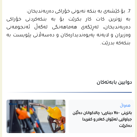
7. بۆ کێشەی بە بنکە نەبونی خۆراکی دەربەندیخان:
به‌ زوترین کات کار بکرێت بۆ بە بنکەکردنی خۆراکی
دەربەندیخان، لەڕێگەی هەماهەنگی لەگەڵ ئەنجومەنی
وەزیران و لایەنە پەیوەندیدارەکان و دەسەڵاتی پێویست بە
بنكه‌كه‌ بدرێت.
دوایین بابەتەکان
هەواڵ
بانزینی ۷٥۰ دیناریی؛ چالاکوانان دەڵێن
جیاوازیی لەنێوان کەلار و کفریدا
دەکرێت