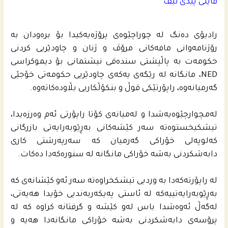
فایلی پیدی ئێف
رادیۆی ده‌نگ له‌ چوراچێوه‌ى پرۆژه‌یه‌كیدا بۆ بره‌ودان به‌
رۆژنامه‌وانی مافه‌كانى مرۆڤ و ژنان و چاودێریی كردنى
حكومه‌ت به‌ پاڵپشتی سنده‌قی نیشتمانى بۆ دیموكراسی
NED، مانگانه‌ له‌ رێگه‌ى یه‌كه‌ى چاودێریی حكومه‌تى خۆجێى
گه‌رمیانه‌وه‌، راپۆرتێكى قوڵ و بنكۆڵكاریی بڵاوده‌كاته‌وه‌.
له‌مچوارچێوه‌یه‌شدا و له‌میانه‌ى كۆتا راپۆرتى ئه‌م وه‌رزه‌یدا،
تیشكیخستوه‌ته‌ سه‌ر كێشه‌كانى بەڕێوبەرایەتی بازرگانی
کەلوپەلی خۆراکی گەرمیان كه‌ سه‌رپه‌رشتی كاری
دابه‌شكردنى به‌شه‌ خۆراكى مانگانه‌ له‌ سنوره‌كه‌دا ده‌كات.
له‌ راپۆرته‌كه‌دا به‌ وردیی تیشكخراوه‌ته‌ سه‌ر ئه‌و كێشانه‌ى كه‌
به‌ڕێوبه‌رایه‌تییه‌كه‌ له‌ ئاستى په‌یكه‌ربه‌ندیی خۆیدا هه‌یه‌تى،
له‌گه‌ڵ ئه‌وه‌شدا باس له‌و كێشه‌ و گرفتانه‌ كراوه‌ كه‌ له‌
پرۆسه‌ى دابه‌شكردنى به‌شه‌ خۆراكى مانگانه‌دا هه‌یه‌ و