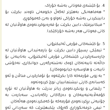
4. بۆ کێشەی فەوتانی بەشە خۆراک:
* هەماهەنگی بەهێزتر لەگەڵ حکومەتی ناوەند بکرێت بۆ
دابینکردنی بەشە خۆراکی تەواو و بەبێ کەموکوڕی.
* میکانیزمێک دابین بکرێت بۆ قەرەبوکردنەوەی هاوڵاتیان لە
کاتی فەوتانی هەر بەشە خۆراکێکدا.
5. بۆ کێشەکانی فۆرمی ئەلیکترۆنی:
* تیمێکی پسپۆڕ دابین بکرێت بۆ یارمەتیدانی هاوڵاتیان لە
چارەسەرکردنی کێشەکانی فۆرمی ئەلیکترۆنی، بەتایبەتی بۆ
حاڵەتە تایبەتەکان (وەک نەشتەرگەریی جوانکاری، نەخۆشی
تایبەت و هاوسەرە جیابوەوەکان).
* بە زویی فۆرمەکە کارا بکرێتەوە بۆ تۆمارکردنی مناڵان و ئەو
کەسانەی کارتی نیشتمانییان نوێ کردوەتەوە.
* رێنمایی و رونکردنەوەی زیاتر بدرێت بە هاوڵاتیان له‌ تۆڕه‌
كۆمه‌ڵایه‌تیه‌ییه‌كان و ده‌زگاكانى راگه‌یاندن، سەبارەت بە
چۆنیەتی پڕکردنەوەی فۆرمەکە بۆ کەمکردنەوەی هەڵەکان.
* تیمی خزمەتگوزاری گەڕۆک پێکبهێنرێت کە سەردانی ئەو