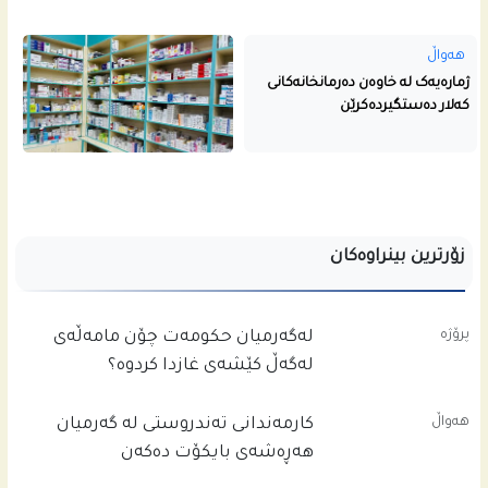
هەواڵ
ژمارەیەک لە خاوەن دەرمانخانەکانی
کەلار دەستگیردەکرێن
زۆرترین بینراوەکان
پرۆژە
له‌گه‌رمیان حكومه‌ت چۆن مامه‌ڵه‌ى
له‌گه‌ڵ كێشه‌ى غازدا كردوه‌؟
هەواڵ
کارمەندانی تەندروستی لە گەرمیان
هەڕەشەی بایکۆت دەکەن