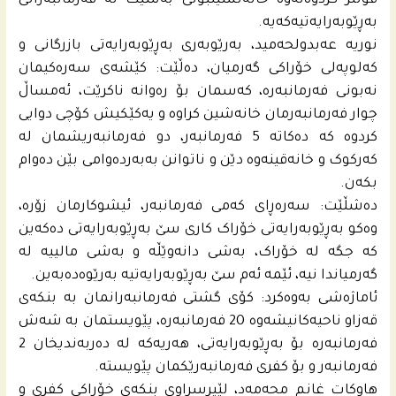
قوڵتر کردوەتەوە خانەنشینبونی بەشێک لە فەرمانبەرانی
بەڕێوبەرایەتیەکەیە.
نوریە عه‌بدولحه‌مید، بەرێوبەری بەڕێوبەرایەتی بازرگانی و
کەلوپەلی خۆراکی گەرمیان، دەڵێت: کێشەی سەرەکیمان
نەبونی فەرمانبەرە، کەسمان بۆ رەوانە ناکرێت، ئەمساڵ
چوار فەرمانبەرمان خانەشین کراوە و یەکێکیش کۆچی دوایی
کردوە کە ده‌كاته‌ 5 فەرمانبەر، دو فەرمانبەریشمان لە
کەرکوک و خانەقینەوە دێن و ناتوانن بەبەردەوامی بێن دەوام
بکەن.
دەشڵێت: سەرەڕای کەمی فەرمانبەر، ئیشوکارمان زۆرە،
وەکو بەڕێوبەرایەتی خۆراک کاری سێ بەڕێوبەرایەتی دەکەین
کە جگە لە خۆراک، بەشی دانەوێڵە و بەشی مالییە لە
گەرمیاندا نیە، ئێمە ئەم سێ بەڕێوبەرایەتیە بەرێوەدەبەین.
ئاماژەشی بەوەکرد: کۆی گشتی فەرمانبەرانمان بە بنکەی
قەزاو ناحیەکانیشەوە 20 فەرمانبەرە، پێویستمان بە شەش
فەرمانبەرە بۆ بەڕێوبەرایەتی، هەریەکە لە دەربەندیخان 2
فەرمانبەر و بۆ کفری فەرمانبەرێکمان پێویستە.
هاوکات غانم محه‌مه‌د، لێپرسراوی بنکەی خۆراکی کفری و