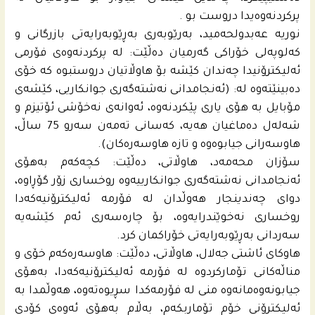
پرکردنەوەیدا دروست بو .
نوریە عه‌بدولحه‌مید، بەرێوبەری بەڕێوبەرایەتی بازرگانی و
کەلوپەلی خۆراکی گەرمیان دەڵێت: لە پرکردنەوەی فۆرمی
ئەلیکترۆنیدا چەندان کێشە بۆ هاوڵاتیان دروستبوە کە خۆی
دەبینێتەوە لە: (ئه‌نجامدانى نەشتەگەری جوانکاریی، کێشەی
مۆبایل بە هۆی یاری پێکردنەوە، ئەوانەی نەخۆشی ئۆتیزم و
شەلەل دەماغیان هەیە، کەسانی تەمەن سەرو 75 ساڵ،
هاوسەرانی جیابوەوه‌ و تازە هاوسەره‌كان).
سۆزان محه‌مه‌د، هاوڵاتی، دەڵێت: کچەکەم بەهۆی
ئەنجامدانی نەشتەگەری جوانکارییەوە روخساری زۆر گۆڕاوە،
دوای چەندینجار هەوڵدان لە فۆرمە ئەلیکترۆنیەکەدا
روخساری نەخوێندرایەوە، بۆ چارەسەری ئەم کێشەیە
سەردانی بەڕێوبەرایەتی خۆراکمان کرد.
هاوکای ئاشتی جه‌لال، هاوڵاتی، دەڵێت: هاوسەرەکەم خۆی و
مناڵەکانی تۆمارکردوە لە فۆرمە ئەلیکترۆنیەکەدا، بەهۆی
جیابونەوەمانەوە منی لە فۆرمەکدا سڕیوەتەوە، هەوڵمدا بە
ئەلیکترۆنی خۆم تۆماربکەم، بەڵام بەهۆی ئەوەی کۆدی