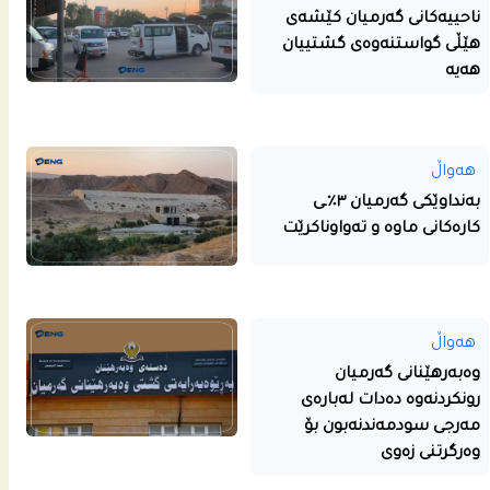
ناحییه‌كانى گه‌رمیان كێشه‌ى
هێڵى گواستنه‌وه‌ى گشتییان
هه‌یه‌
هەواڵ
بەنداوێکی گەرمیان ٣٪ـی
کارەکانی ماوە و تەواوناکرێت
هەواڵ
وەبەرهێنانی گەرمیان
رونکردنەوە دەدات لەبارەی
مەرجی سودمەندنەبون بۆ
وەرگرتنی زەوی