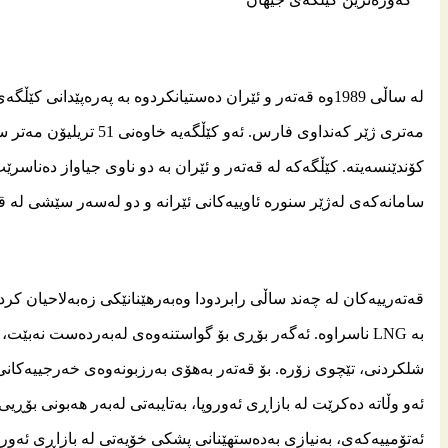
كۆندێنسەیتە. كێڵگەكە لە قەتەر و ئێران بە دو ناوی جیاواز دەنا
سامانەكەی لەژێر سنورە ئاوییەكانی ئێرانە و دو لەسەر سێشی لە ق
قەتەرییەكان لە چەند ساڵی رابردودا وەبەرهێنانێكی زەبەلاحیان 
بە
LNG
ناسراوە. ئەگەر بۆڕی بۆ گواستنەوەی لەبەردەست نەبێت
شلكردنی، تێچوی زۆرە. بۆ قەتەر بەهۆی بەرزبونەوەی خەرجییەكانی
ئەو وڵاتە دەكرێت لە بازاڕی ئەوروپا، بەتایبەتی لەبەر هەبونی بۆڕی
ئەتۆمییەكەی، بەنیازی بەدەستهێنانی پشكی خۆیەتی لە بازاڕی ئەورو