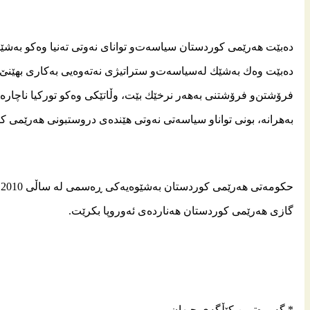
ده‌بێت هه‌رێمی كوردستان سیاسه‌ت‌و توانای نه‌وتی ته‌نیا وه‌كو به‌شێك ل
ده‌بێت وه‌ك به‌شێك له‌سیاسه‌ت‌و ستراتیژی نه‌ته‌وه‌یی به‌كاری بهێنێ‌
فرۆشتن‌و فرۆشتنی به‌هه‌ر نرخێك بێت، وڵاتێكی وه‌كو توركیا ناچاره‌ ك
به‌هرانه‌، بونی تواناو سیاسه‌تی نه‌وتی هێنده‌ی دروستبونی هه‌رێمی 
ح
گازی هه‌رێمی كوردستان هه‌نارده‌ی ئه‌وروپا بكرێت.
* گەورەترین كێڵگەی جیهان