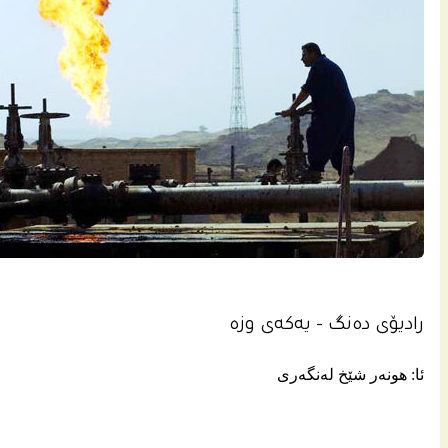
رادیۆی ده‌نگ - یه‌كه‌ی وزه‌
ئا: هونه‌ر شێخ له‌نگه‌ری