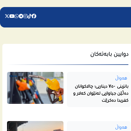
دوایین بابەتەکان
هەواڵ
بانزینی ۷٥۰ دیناریی؛ چالاکوانان
دەڵێن جیاوازیی لەنێوان کەلار و
کفریدا دەکرێت
هەواڵ