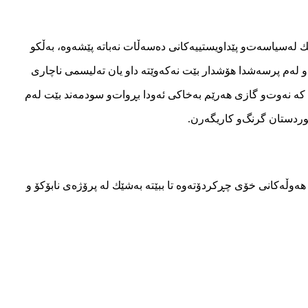
ه‌سیاسه‌ت‌و پێداویستییه‌كانی ده‌سه‌ڵات نه‌باته‌ پێشه‌وه‌، به‌ڵكو
و له‌م پرسه‌شدا هۆشدار بێت نه‌كه‌وێته‌ داو یان ته‌لیسمی ناچاری
ه‌ نه‌وت‌و گازی هه‌رێم به‌خاكی ئه‌ودا بڕوات‌و سودمه‌ند بێت له‌م
كوردستان گرنگ‌و كاریگه‌رن.
كومه‌تی‌ هه‌رێمی‌ كوردستان به‌شێوه‌یه‌كی‌ ڕه‌سمی‌ له‌ ساڵی‌ 2010 هه‌وڵه‌كانی‌ خۆی‌ چڕكردۆته‌وه‌ تا ببێته‌ به‌شێك له‌ پرۆژه‌ی نابۆكۆ ‌و