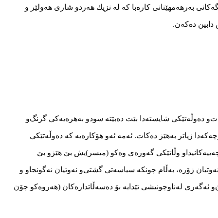
انی‌ به‌رهه‌مهێنانی‌ كاره‌با كه‌ له‌ نزیك هه‌ردو شاری‌ هه‌ولێر و
ات‌و ده‌وڵه‌تێكی شایسته‌دا بێت ده‌بێته‌ سودو به‌هره‌یه‌كی گرنگ‌و
‌كه‌دا زیاتر به‌هێز ده‌كات. ئه‌مه‌ ئه‌و هۆكاره‌یه‌ كه‌ ده‌وڵه‌تێكی
وچه‌ییه‌كانیداو وڵاتێكی گه‌وره‌ی وه‌كو (میسر)یش بێ هێزو بێ
ه‌وتیان زۆره‌، به‌ڵام چونكه‌ سیاسه‌تی گشتی‌و نه‌وتیان نه‌گونجاو و
وان‌و ئه‌گه‌ری له‌ناوچونیشی تێدایه‌ بۆ ده‌سه‌ڵاتداره‌كان (هه‌روه‌كو چۆن