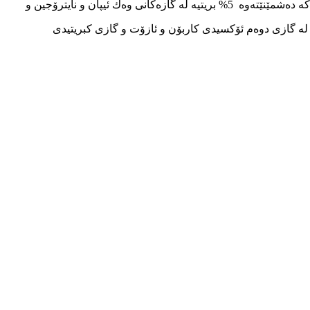
زۆرینه‌ی‌ پێكهاته‌كانی‌ بریتیه‌ له‌ گازی‌ میپان به‌ڕێژه‌ی‌ 95% و ئه‌وه‌ی‌ كه‌ ده‌شمێنێته‌وه‌ 5% بریتیه‌ له‌ گازه‌كانی‌ وه‌ك ئیپان و نایترۆجین و
ه‌ گازی‌ دوه‌م ئۆكسیدی‌ كاربۆن و ئازۆت و گازی‌ كبریتیدی‌