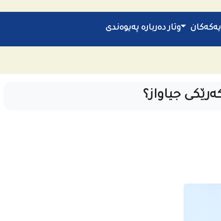
یەکەکان
وتار
دەربارە
پەیوەندی
‌رێكى جیاواز؟