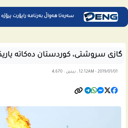
سەرەتا
هەواڵ
بەرنامە
راپۆرت
پرۆژە
گازى سروشتى، كوردستان ده‌كاته‌ یاریكه
12:12AM - 2019/01/01 , بینین : 4,670