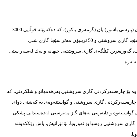
لە ساڵی 1989وە قەتەر و ئێران دەستیانكردوە بە پەرەپێدانی كێڵگەی (پارسی باشور) یان (گومەزی باكور)، كە دەكەوێتە قوڵایی 3000
مەتری ژێر كەنداوی فارس. ئەو كێڵگەیە خاوەنی 51 تریلیۆن مەتر سێجا گازی سروشتی و 50 تریلیۆن مەتر سێجا گازی شلی
سرێت، گەورەترین كێڵگەی گازی سروشتیی جیهانە و یەك لەسەر سێی
ەتەرە.
كردوە بۆ چارەسەركردنی گازی سروشتیی بەرهەمهاتو و شلكردنی، كە
، چارەسەركردنی گازی سروشتی و گواستنەوەی بە كەشتی دوای
 گواستنەوە و دابەزینی بەهای گاز مەترسیی لەدەستدانی پشكی
ی گازی سروشتیی روسیا بۆ ئەوروپا. بۆ ئێرانیش، پاش رێككەوتنە
پا.