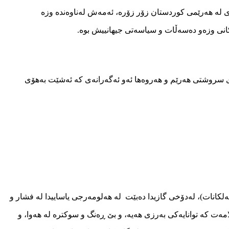
 له‌ هه‌رێمى كوردستان زۆر زۆره‌، ئه‌مه‌ش له‌ناوه‌نده‌ وزه‌
نى وزه‌و ده‌سه‌ڵات و سیاسه‌تى جیهانییش بوه‌.
سروشتى هه‌رێم و هه‌روه‌ها ئه‌و ئه‌گه‌رانه‌ى كه‌ ئه‌شێت به‌هۆی
 ئه‌لكانات)، له‌دۆخی‌ گازیدا ده‌بێت له‌ هه‌لومه‌رجی‌ یاساییدا له‌ فشار و
امه‌ت كه‌ توانایه‌كی‌ به‌رزی‌ هه‌یه‌، و بێ ڕه‌نگ و سوكتره‌ له‌ هه‌وا، و