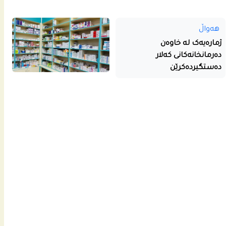
هەواڵ
ژمارەیەک لە خاوەن
دەرمانخانەکانی کەلار
دەستگیردەکرێن