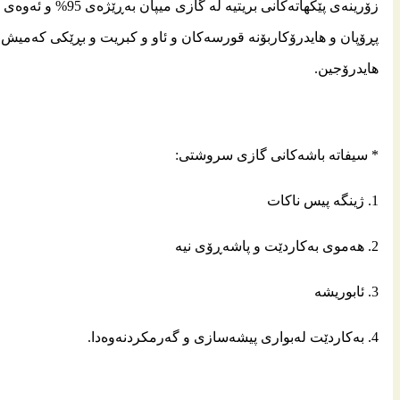
پڕۆپان و هایدرۆكاربۆنه‌ قورسه‌كان و ئاو و كبریت و بڕێكی‌ كه‌میش ل
هایدرۆجین.
* سیفاته‌ باشه‌كانی‌ گازی‌ سروشتی‌:
1. ژینگه‌ پیس ناكات
2. هه‌موی‌ به‌كاردێت و پاشه‌ڕۆی‌ نیه‌
3. ئابوریشه‌
4. به‌كاردێت له‌بواری‌ پیشه‌سازی‌ و گه‌رمكردنه‌وه‌دا.