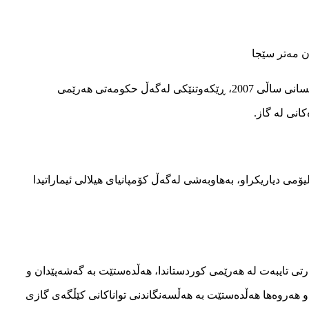
بۆ یه‌كه‌م جار له‌ هه‌رێمی‌ كوردستاندا كۆمپانیای‌ دانه‌ گاز له‌ مانگی‌ نیسانی‌ ساڵی‌ 2007، ڕێكه‌وتنێكی‌ له‌گه‌ڵ حكومه‌تی‌ هه‌رێمی‌
انی‌ له‌ گاز.
مپانیای‌ بیرل پترۆلیۆمی‌ دیاریكراو، به‌هاوبه‌شی‌ له‌گه‌ڵ كۆمپانیای‌ هیلالی‌ ئیماراتیدا
ه‌رتی‌ تایبه‌ت له‌ هه‌رێمی‌ كوردستاندا، هه‌ڵده‌ستێت به‌ گه‌شه‌پێدان و
‌روه‌ها هه‌ڵده‌ستێت به‌ هه‌ڵسه‌نگاندنی‌ تواناكانی‌ كێڵگه‌ی‌ گازی‌