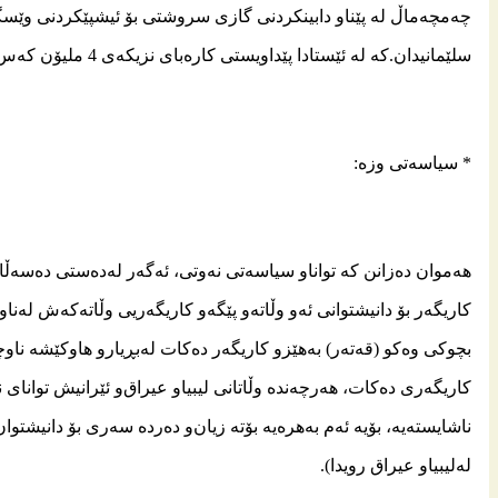
چه‌مچه‌ماڵ له‌ پێناو دابینكردنی‌ گازی‌ سروشتی‌ بۆ ئیشپێكردنی‌ وێسگه‌ك
سلێمانیدان.كه‌ له‌ ئێستادا پێداویستی‌ كاره‌بای‌ نزیكه‌ی‌ 4 ملیۆن كه‌س دابین ده‌كه‌ن.
* سیاسه‌تی وزه‌:
هه‌موان ده‌زانن كه‌ تواناو سیاسه‌تی نه‌وتی، ئه‌گه‌ر له‌ده‌ستی ده‌سه‌ڵ
كاریگه‌ر بۆ دانیشتوانی ئه‌و وڵاته‌و پێگه‌و كاریگه‌ریی وڵاته‌كه‌ش له‌ناوچه
بچوكی وه‌كو (قه‌ته‌ر) به‌هێزو كاریگه‌ر ده‌كات له‌بڕیارو هاوكێشه‌ نا
كاریگه‌ری ده‌كات، هه‌رچه‌نده‌ وڵاتانی لیبیاو عیراق‌و ئێرانیش توانای ن
ناشایسته‌یه‌، بۆیه‌ ئه‌م به‌هره‌یه‌ بۆته‌ زیان‌و ده‌رده‌ سه‌ری بۆ دانیشت
له‌لیبیاو عیراق رویدا).