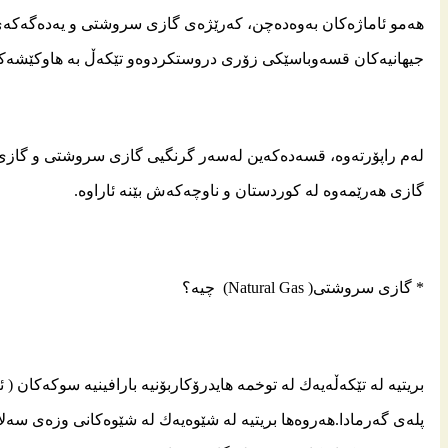
هه‌مو ئاماژه‌كان به‌وه‌ده‌چن، كه‌رێژه‌ى گازى سروشتى و یه‌ده‌گه‌كه‌ى
جیهانیه‌كان قسه‌وباسێكى زۆری دروستكردوه‌و تێكه‌ڵ به‌ هاوكێشه‌كا
له‌م راپۆرته‌وه‌، قسه‌ده‌كه‌ین له‌سه‌ر گرنگیی گازى سروشتى و گازى 
گازى هه‌رێمه‌وه‌ له‌ كوردستان و ناوچه‌كه‌ش بێنه‌ ئاراوه‌.
* گازى سروشتی‌(
Natural Gas
) چیه‌؟
بریتیه‌ له‌ تێكه‌ڵه‌یه‌ك له‌ توخمه‌ هایدرۆكاربۆنیه‌ بارافینیه‌ سوكه‌كان (
پله‌ی‌ گه‌رمادا.هه‌روه‌ها بریتیه‌ له‌ شێوه‌یه‌ك له‌ شێوه‌كانی‌ وزه‌ی‌ سه‌ل