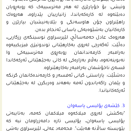
وتیشی: بۆ خۆپارێزی لە هەر مەترسییەک کە روبەڕویان
دەبێتەوە لە کارەکەیاندا، زانیارییان پێدراوە، هەروەك
راهێنراون چۆن هاوسەنگی و بێلایەنیشیان بپارێزن و
کارەکانیان بەشێوەیەکی یاسایی ئەنجام بدەن.
هەروەک عادل حه‌مەساڵح، لێپرسراوی نوسینگەی رزگاریی،
دەڵێت: ئەگەرچی لەروی بەکارهێنانی توندوتیژی فیزیكییه‌وه‌
به‌رامبه‌ر كارمه‌ندانمان روبەڕوی مەترسییەکی وا
نەبوینەتەوە، بەڵام بەزارەکی لە کاتی بەجێهێنانی ئەرکەکاندا
قسەی ناخۆشمان بەرامبەر بەکارهێنراوە.
دەشڵێت: پاراستنی گیانی ئەفسەر و کارمەندەکانمان گرنگه‌
و پێمان راگەیاندون ئەمە بەهەند وەربگرن لە بەجێهێنانی
ئەرکەکانیاندا.
3. كێشه‌ى پۆلیسی پاسەوان
"بەگشتی لەروی میلاکەوە میلاکمان کەمە، بەتایبەتی
پۆلیسی پاسەوان، پۆلیسی تازە دامەزراومان نیە کە
پێویستە ساڵانە هەبێت". محه‌مه‌د عه‌لی، لێپرسراوی بەشی