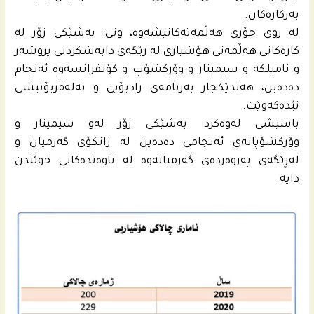
بەرکارەکان.
له‌ روى جۆری هه‌ڵمه‌ته‌كانیشه‌وه‌، وتى: بەشێکی زۆر لە
کارەکانی هەڵمەتی هۆشیاری لە رێگەى دابەشکردنی پروشەر
و نامیلکە و سیمینار و وۆرکشۆپ و کۆنفرانسەوە ئەنجام
دەدەین، هەندێکجار بەرنامەی رادیۆیی و تەلەفزیۆنیشی
تێدەکەوێت.
باسیشی لەوەکرد: بەشێکی زۆر لەو سیمينار و
وۆرکشۆپانەی ئەنجامی دەدەین لە زانکۆی گەرمیان و
لەڕێگەی پەروەردەی گەرمیانه‌وه‌ لە ناوەندەکانی خوێندن
دایە.