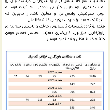
دەشڵێت: ئەو کەسانەی بۆ چارەسەرکردنی کێشەکانیان رو
لە سەنتەری راوێژکاریی خێزانیی دەکەن، بە گرنگییەوە لە
بونی شوێنێکی وادەڕوانن و دەڵێن ئاگەدار نەبوین کە
شوێنێک هەیە بۆ چارەسەرکردنی کێشەکانمان.
هێما بۆ ئەوەشدەکات ئاشنابونی خەڵک و ناسینی سەنتەری
راوێژکاریی خێزانیی، کاریگەری دەبێت لەسەر کەمبونەوەی
کێشە خێزانیەکان و قوڵنەبونەوەیان.