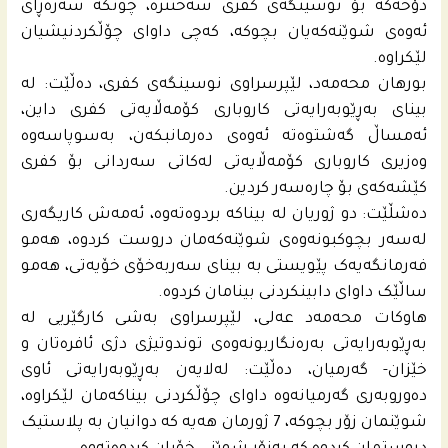
دۆخه‌كه‌ بۆ نوسینگه‌ى كفری سه‌ختتره‌، چونكه‌ سەرەڕای
ئەوەی شوێنه‌كه‌یان بچوكه‌، كه‌چى داواى چۆڵكردنیشیان
لێكراوه‌.
بورهان محه‌مه‌د، لێپرسراوی نوسینگەی کفری، دەڵێت: لە
بینای بەڕێوبەرایەتی کاروباری کۆمەڵایەتی کفری داین،
ئەمساڵ گەشتوەتە ئەوەی دەرمانبکەن، بەسوپاسەوە
وەزیری کاروباری کۆمەڵایەتی لەکاتی سەردانی بۆ کفری
کێشەکەی بۆ چارەسەر کردین.
دەشڵێت: دو ژوریان له‌ بیناكه‌ بردوەتەوە، ئەمەش کاریگەری
لەسەر بچوکبونەوەی شوێنەکەمان دروست کردوە، هەمو
فەرمانگەیەک پێویستی بە بینای سەربەخۆی خۆیەتی، هەمو
ساڵێک داوای دابینکردنی بینامان کردوە.
هاوکات محه‌مه‌د عه‌لی، لێپرسراوی بەشی کارگێریی لە
بەڕێوبەرایەتی بەرەنگاربونەوەی توندوتیژی دژی ئافرەتان و
خێزان- گەرمیان، دەڵێت: لەلایەن بەڕێوبەرایەتی ئاوی
دەوروبەری گەرمیانەوە داوای چۆڵکردنی بیناکەمان لێکراوە،
شوێنمان زۆر بچوکە، 7 ژورمان هەیە کە دوانیان بە پلاستیک