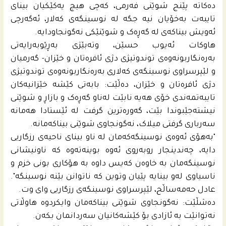
ده‌كاته‌ پێنج شوێنی فەرمی، كه‌چى هیچ یەکێکیان بینای
تایبەت بەخۆیان نیە جگە لە نوسینگەی کەلار، ئەگەرچی
ئەویش بیناکەی لە گەڕەک و شوێنێکی نەگونجاودایە.
هاوکات ئەیوب حسێن، وتەبێژی بەڕێوبەرایەتی
بەرەنگاربونەوەی توندوتیژی دژی ئافرەتان و خێزان- گەرمیان
و لێپرسراوی نوسینگەی كه‌لاری بەرەنگاربونەوەی توندوتیژی
دژی ئافرەتان و خێزان، دەڵێت: بابەتی کێشە خێزانیەکان
تایبەتمەندی خۆی هەیە نابێت لەناو گەڕەک و بازاڕ و شوێنی
نیشتەجێبوندا بێت، گەورەترین گرفت لە ئێستادا هەمانە
سەرباری گرفتی میلاک، نەگونجاوی شوێنی بیناکەمانە.
"بەهۆی ئەوەی نوسینگەکەمان لە ناو بینای ناحیەی رزگاریی
دایە، چەندینجار روبەروی ئەوە بوینەتەوە کە ناونیشانی
نوسینگەمان بە خاوەن کەیس داوە بە هۆکاری بونی خزم و
ناسیاوی لەو بینایە پێیان وتوین کە ناتوانن بێنە نوسینگە".
عادل حه‌مەساڵح، لێپرسراوی نوسینگەی رزگاریی وای وت.
دەشڵێت: نەگونجاوی شوێنی بیناکەمان وایکردوە هاوڵاتی
نەتوانێت بە ئازادی بۆ کێشەکانیان سەردانمان بکەن.