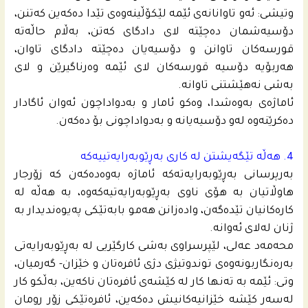
وتیشی: ئه‌و تاوانانه‌ى ئێمه‌ لێكۆڵینه‌وه‌ى تێدا ده‌كه‌ین كه‌تنن،
دۆسیه‌شمان ده‌چێته‌ لای دادگاى كه‌تن، به‌ڵام حاڵه‌ته‌
قورسه‌كان تاوانن و دۆسیه‌یان ده‌چێته‌ دادگاى تاوان،
هه‌ربۆیه‌ دۆسیه‌ قورسه‌كان لای ئێمه‌ وه‌رناگیرێن و لای
به‌شى نه‌هێشتنى تاوانه‌.
ئاماژه‌ى به‌وه‌شدا، وەکو ئامار و بەدواداچون ئه‌وان ئاگادار
ده‌كرێنه‌وه‌ له‌و دۆسیه‌یانه‌ و بەدواداچونی بۆ دەکەن.
4. هه‌ڵه‌ تێگه‌یشتن له‌ كارى به‌ڕێوبه‌رایه‌تییه‌كه‌
به‌رپرسانى به‌ڕێوبه‌رایه‌ته‌كه‌ ئاماژه‌ به‌وه‌ده‌كه‌ن كه‌ زۆرجار
هاوڵاتیان به‌ هۆی ناوى به‌ڕێوبه‌رایه‌تیه‌كه‌وه‌، به‌ هه‌ڵه‌ له‌
كاره‌كانیان تێده‌گه‌ن، واده‌زانن هه‌مو بابه‌تێكى په‌یوه‌ندیدار به‌
ژنان له‌لای ئه‌وانه‌.
محه‌مه‌د عه‌لی، لێپرسراوی بەشی کارگێریی لە بەڕێوبەرایەتی
بەرەنگاربونەوەی توندوتیژی دژی ئافرەتان و خێزان- گەرمیان،
وتى: ئێمه‌ بە تەنها کار لە کێشەی ئافرەتان ناکەین، بەڵکو کار
لەسه‌ر کێشە خێزانیەکانیش دەکەین، ئافرەتێکی زۆر رومان