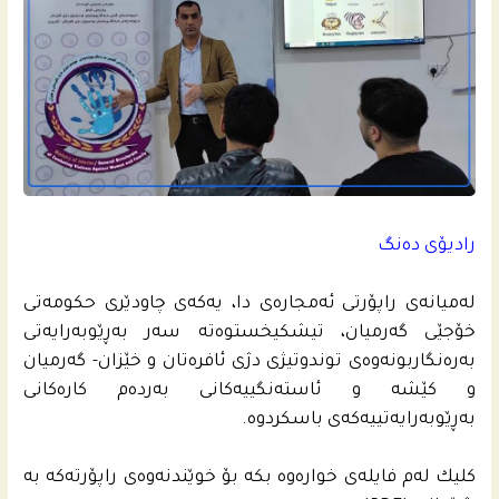
رادیۆی ده‌نگ
له‌میانه‌ى راپۆرتی ئه‌مجاره‌ى دا، یه‌كه‌ى چاودێری حكومه‌تى
خۆجێی گه‌رمیان، تیشكیخستوه‌ته‌ سه‌ر بەڕێوبەرایەتی
بەرەنگاربونەوەی توندوتیژی دژی ئافرەتان و خێزان- گه‌رمیان
و كێشه‌ و ئاسته‌نگییه‌كانى به‌رده‌م كاره‌كانى
به‌ڕێوبه‌رایه‌تییه‌كه‌ى باسكردوه‌.
كلیك لەم فایلەی خواره‌وه‌ بكه‌ بۆ خوێندنه‌وه‌ى راپۆرته‌کە به‌