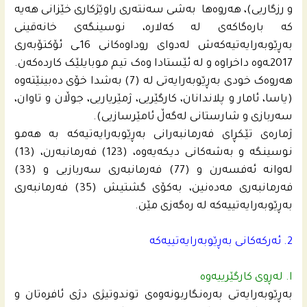
و رزگاریی)، هەروەها بەشی سەنتەری راوێژکاری خێزانی هه‌یه‌
كه‌ باره‌گاكه‌ى له‌ كه‌لاره‌، نوسینگەی خانەقینی
به‌ڕێوبه‌رایه‌تیه‌كه‌ش لەدوای روداوه‌كانى 16ـى ئۆکتۆبەری
2017ـه‌وه‌ داخراوە و لە ئێستادا وەک تیم موبایلێک کاردەکەن.
هەروەک خودی بەڕێوبەرایەتی لە (7) بەشدا خۆی دەبینێتەوە
(یاسا، ئامار و پلاندانان، کارگێریی، ژمێریاریی، جوڵان و تاوان،
سەربازی و شارستانی له‌گه‌ڵ ئامێرسازیی).
ژمارەی تێکڕای فەرمانبەرانی بەڕێوبەرایەتیه‌كه‌ به‌ هه‌مو
نوسینگه‌ و به‌شه‌كانى دیكه‌یه‌وه‌، (123) فه‌رمانبه‌رن، (13)
له‌وانه‌ ئەفسەرن و (77) فه‌رمانبه‌رى سه‌ربازیی و (33)
فەرمانبەری مەدەنین، به‌كۆی گشتیش (35) فه‌رمانبه‌رى
به‌ڕێوبه‌رایه‌تییه‌كه‌ له‌ ره‌گه‌زی مێن.
2. ئه‌ركه‌كانى به‌ڕێوبه‌رایه‌تییه‌كه‌
ا. لەڕوی کارگێرییەوە
بەڕێوبەرایەتی بەرەنگاربونەوەی توندوتیژی دژی ئافرەتان و