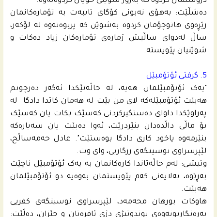
دروستمان کردوە کە بەزۆر شوێنی خۆیان کردوەتەوە.
دەشڵێت: بەهۆی نەبونی کۆگای تایبەت بە تۆمارەکانمان
رێڕەوی هاتوچۆمان کردوە بەشوێن کە پربوەتەوە لە لۆکەر،
ساڵ لەدوای ساڵیش ژمارەی تۆمارەکان زیاد دەکات و
شوێنیان پێویستە.
5. گرفتی ئۆتۆمبێل
"یەک ئۆتۆمبێلمان هەیە، لە حاڵەتێکدا ئەگەر دەرچونم
هەبێت ئۆتۆمبێلەکە لای من بێت لە هەمان کاتدا دادگا لە
پەراوێکدا داوای دەستگیرکردنی کەسێک بکات یان کەسێک
بۆ ماڵی داڵدەدان بنێردرێت، ئەوا دەبێت یان سەیارەکە
بنێرمەوە یاخود کاری دادگا بوەستێت". عادل حه‌مەساڵح،
لێپرسراوی نوسینگەی رزگاریی، وای وت.
وتیشی: لەم حاڵەتاندا کارەکانمان بە یەک ئۆتۆمبێل ناچێت
بەڕێوە، بەلایەنی کەم پێویستمان بەوەیە دو ئۆتۆمبێلمان
هەبێت.
هاوکات بورهان محه‌مه‌د، لێپرسراوی نوسینگەی كفریی
بەرەنگاربونەوەی توندوتیژی دژی ئافرەتان و خێزان، دەڵێت: