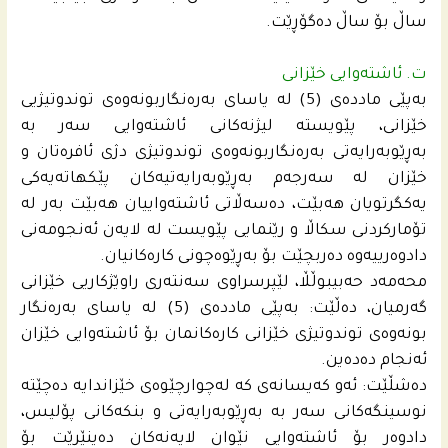
ساڵ بۆ ساڵ دەگۆڕێت.
ت. ئاشتەوایی خێزانی
بەپێی ماددەی (5) لە یاسای بەرەنگاربونەوەی توندوتیژیی
خێزانی، پێویستە لیژنەکانی ئاشتەوایی سەر بە
بەڕێوبەرایەتی بەرەنگاربونەوەی توندوتیژی دژی ئافرەتان و
خێزان لە سەرجەم بەڕێوبەرایەتیەکان پێکهاتەیەکی
یەکگرتویان هەبێت، دەسەڵاتی ئاشتەواییان هەبێت بەر لە
تۆمارکردنی سکاڵا و رێنمایی پێویست لە لایەن ئەنجومەنی
دادوەرییەوە دەربچێت بۆ بەڕێوەچونی کارەکانیان.
محه‌مه‌د حه‌بیبوڵڵا، لێپرسراوی سەنتەری راوێژکاریی خێزانی
گەرمیان، دەڵێت: بەپێی ماددەی (5) لە یاسای بەرەنگار
بونەوەی توندوتیژی خێزانی کارەکانمان بۆ ئاشتەوایی خێزان
ئەنجام دەدەین.
دەشڵێت: ئەو کەیسانەی کە لەچوارچێوەی خێزاندایە دەچێتە
نوسینگەکانی سەر بە بەڕێوبەرایەتی و بنکەکانی پۆلیس،
دادوەر بۆ ئاشتەوایی نێوان لایەنەکان دەینێرێت بۆ