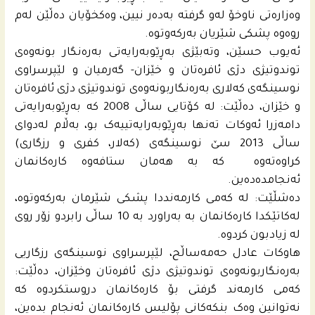
وەزارەتی ناوخۆ لەو گرفتە بەدەر نیین، وەکخۆیان دەڵێن لەم
روەوە پشکی شێریان بەرکەوتوە.
ئەیوب حسێن، وتەبێژی بەڕێوبەرایەتی بەرەنگار بونەوەی
توندوتیژی دژی ئافرەتان و خێزان- گەرمیان و لێپرسراوی
نوسینگەی كه‌لاری بەرەنگاربونەوەی توندوتیژی دژی ئافرەتان
و خێزان، دەڵێت: لە کۆتایی ساڵی 2008 کە بەڕێوبەرایەتی
دامەزرا ئەوکات تەنها بەڕێوبەرایەتییەک بو، بەڵام لەدوای
ساڵی 2013 سێ نوسینگەی (کەلار، کفری و رزگاری)
کراوەتەوە کە بە هەمان ستافەوە کارەکانمان
ئەنجامدەدەین.
دەشڵێت: لە کەمی کارمەنددا پشکی شێرمان بەرکەوتوە،
لەکاتێکدا کارەکانمان بە بەراورد بە 10 ساڵی رابردو زۆر روی
لە زیادبون کردوە.
هاوکات عادل حه‌مەساڵح، لێپرسراوی نوسینگەی رزگاریی
بەرەنگاربونەوەی توندوتیژی دژی ئافرەتان وخێزان، دەڵێت:
کەمی کارمەند گرفتی بۆ کارەکانمان دروستکردوە کە
نەتوانین وەک بنکەکانی پۆلیس کارەکانمان ئەنجام بدەین،