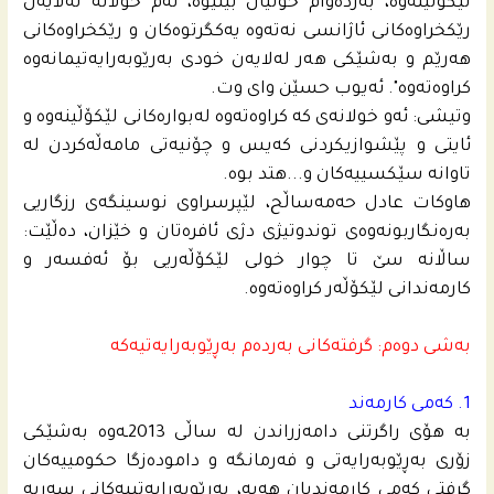
لێکۆڵینەوە، بەردەوام خولیان بینیوە، ئەم خولانە لەلایەن
رێکخراوەکانی ئاژانسی نەتەوە یەکگرتوەکان و رێکخراوەکانی
هەرێم و بەشێکی هەر لەلایەن خودی بەرێوبەرایەتیمانەوە
کراوەتەوە". ئه‌یوب حسێن واى وت.
وتیشی: ئەو خولانەی کە کراوەتەوە لەبوارەکانی لێکۆڵینەوە و
ئایتی و پێشوازیکردنی کەیس و چۆنیەتی مامەڵه‌کردن لە
تاوانە سێکسییەکان و...هتد بوه‌.
هاوکات عادل حه‌مەساڵح، لێپرسراوی نوسینگەی رزگاریی
بەرەنگاربونەوەی توندوتیژی دژی ئافرەتان و خێزان، دەڵێت:
ساڵانە سێ تا چوار خولی لێکۆڵەریی بۆ ئەفسەر و
کارمەندانی لێکۆڵەر کراوەتەوە.
بەشی دوەم: گرفتەکانی به‌رده‌م بەڕێوبەرایەتیه‌كه‌
1. کەمی کارمەند
بە هۆی راگرتنی دامەزراندن لە ساڵی 2013ـه‌وه‌ بەشێکی
زۆری بەڕێوبەرایەتی و فەرمانگە و دامودەزگا حکومییەکان
گرفتی کەمی کارمەندیان هەیە، بەڕێوبەرایەتییەکانی سەربە