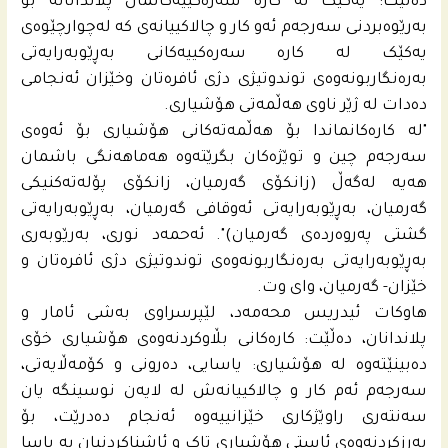
دەڵێت: یەکێک لە کارە سەرەکییەکانمان پلاندانانە بۆ
بەرێوەبردنی سەرجەم ئەو کار و چالاکییانەی کە لەچوارچێوەی
یەکێک لە کارە سەره‌کییەکانی بەڕێوبەرایەتی
بەرەنگاربونەوەی توندوتیژی دژی ئافرەتان وخێزان ئەنجامی
دەدات لە ژێر ناوی هەڵمەتی هۆشیاری.
"لە کارەکانماندا بۆ هەڵمەتەکانی هۆشیاری بۆ ئەوەی
سەرجەم چین و توێژەکان بگرێتەوە هەماهەنگی باشمان
هەیە لەگەڵ (زانکۆی گەرمیان، زانکۆی پۆلەتەکنیکی
گەرمیان، بەڕێوبەرایەتی ئەوقافی گەرمیان، بەڕێوبەرایەتی
گشتی پەروەردەی گەرمیان)". ئەحمه‌د نوری، بەرێوبەری
بەڕێوبەرایەتی بەرەنگاربونەوەی توندوتیژی دژی ئافرەتان و
خێزان- گەرمیان، وای وت.
هاوکات ئیدریس محه‌مه‌د، لێپرسراوی بەشی ئامار و
پلاندانان، دەڵێت: کارەکانی بڵاوکردنەوەی هۆشیاری خۆی
دەبینێتەوە لە هۆشیاری: یاسایی، دەرونی و کۆمەڵایەتی،
سەرجەم ئەم کار و چالاکییانەش لە لایەن نوسینگە یان
سەنتەری راوێژکاری خێزانییەوە ئەنجام دەدرێت، بۆ
بەرزکردنەوەی ئاستی هۆشیاری تاک و ئاشناکردنیان بە یاسا