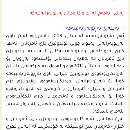
بەشی یەکەم: ئه‌رك و کارەکانی بەڕێوبەرایەتیه‌كه‌
1. په‌یكه‌رى به‌ڕێوبه‌رایه‌تییه‌كه‌
ئەم بەڕێوبەرایەتیە لە ساڵی 2008 دامەزراوە لەژێر ناوی
بەڕێوبەرایەتی بەدواداچونی توندوتیژی دژی ئافرەتان، تەنها
کاری بەدواداچون بوە بۆ کەیسەکانی تایبەت بە توندوتیژی
دژی ئافرەتان کە لەلایەن بنکەکانی پۆلیسەوە پەڕاویان بۆ
دەکرایەوە. لە ساڵی 2012ـه‌وه‌ و لەدوای بەرکارکەوتنی یاسای
بەرەنگاربونەوەی توندوتیژی خێزانی، ناوی بەڕێوبەرایەتییه‌كه‌
گۆڕا بۆ (بەڕێوبەرایەتی بەرەنگاربونەوەی توندوتیژی دژی
ئافرەتان و خێزان- گه‌رمیان) و کارەکەی لە بەدواداچونەوە
گۆڕا بۆ بەرەنگاربونەوە و ئەنجامدانی کاری لێکۆڵینەوەی
تایبەت بە توندوتیژییە خێزانییەکان تا کەسی پلە چوار لەسەر
بنەمای یاساکە.
بەڕێوبەرایەتی بەرەنگاربونەوەی توندوتیژی دژی ئافرەتان و
خێزان- گەرمیان سێ نوسینگە لە خۆدەگرێت لە (کەلار، کفری