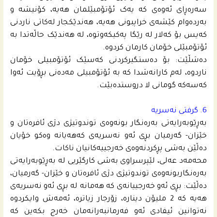
سەرەڕای ئەوەی کە یەک ئۆتۆمبێلمان هەیە، کۆنیشە و
بەردەوام کێشەی خراپبونی هەیە، هەندێکجار لەکاتی ناردنی
کەیس بۆ کەلار لە رێگا پەکیکەوتوە، لە هەندێک حاڵەتدا بە
ئۆتۆمبێلی خۆمان كارمان كردوه‌.
دەشڵێت: بۆ دەستگیرکردنی کەسێک ئۆتۆمبیلی خۆمان
ناردوە، لەم کارانەشدا كه‌ بە ئۆتۆمبیلی مەدەنی بڕۆیت ئه‌وا
کەسەکە گومانی لا دروستده‌بێت.
6. گرفتی نەسریە
بەڕێوبەرایەتی بەرەنگار بونەوەی توندوتیژی دژی ئافرەتان و
خێزان- گەرمیان بڕی ئەو نەسریەی کەهەیانە وەکو خۆیان
دەڵێن بەشی پڕکردنەوەی خەرجییەکانیان ناکات.
محه‌مه‌د عه‌لی، لێپرسراوی بەشی کارگێریی لە بەڕێوبەرایەتی
بەرەنگاربونەوەی توندوتیژی دژی ئافرەتان و خێزان- گەرمیان،
دەڵێت: بڕی ئەو خەرجییانەی کە هەمانە لە بڕی ئەو نەسریەی
هەیە کە 2 ملیۆن دینارە، زۆرجار زیاتره‌، ئەمەش وایکردوە
نەتوانین ئیفادی ئەو فه‌رمانبه‌رانه‌مان خەرج بکەین کە