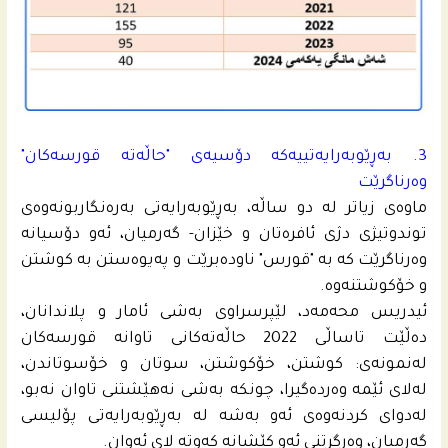
3. به‌ڕێوبه‌رایه‌تییه‌كه‌ دۆسیه‌ى "حاڵه‌ته‌ قورسه‌كان"
وه‌رناگرێت
ماوه‌ى زیاتر له‌ دو ساڵه‌، به‌ڕێوبه‌رایه‌تى به‌ره‌نگاربونه‌وه‌ى
توندوتیژی دژى ئافره‌تان و خێزان- گه‌رمیان، ئه‌و دۆسیانه‌
وه‌رناگرێت كه‌ به‌ "قورس" ناوده‌برێت و په‌یوه‌ستن به‌ كوشتن
و خۆكوشتنه‌وه‌.
ئیدریس محه‌مه‌د، لێپرسراوی بەشی ئامار و پلاندانان،
دەڵێت تاساڵی 2022 حاڵەتەکانی تاوانە قورسەکان
له‌نمونه‌ى: كوشتن، خۆكوشتن، سوتان و خۆسوتاندن،
لەلای ئێمە وەردەگیرا، چونکە به‌شى نەهێشتنی تاوان نه‌بو،
له‌دواى كردنه‌وه‌ى ئه‌و به‌شه‌ له‌ به‌ڕێوبەرایەتی پۆلیسی
گەرمیان، وەرگرتنی ئەو کێشانە كه‌وته‌ لای ئه‌وان.