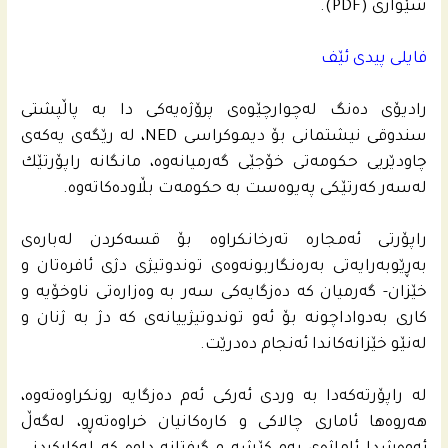
شێوازى (PDF).
فایلی پیدی ئێف
رادیۆی ده‌نگ له‌چوارچێوه‌ى پرۆژه‌یه‌كى دا به‌ پاڵپشتى
سندوقی نیشتمانى بۆ دیموكراسی NED، له‌ رێگه‌ى یه‌كه‌ى
چاودێریی حكومه‌تى خۆجێی گه‌رمیانه‌وه‌، مانگانه‌ راپۆرتێك
له‌سه‌ر كه‌رتێكى په‌یوه‌ست به‌ حكومه‌ت بڵاوده‌كاته‌وه‌.
راپۆرتى ئه‌مجاره‌ ته‌رخانكراوه‌ بۆ قسه‌كردن له‌باره‌ى
بەڕێوبەرایەتی بەرەنگاربونەوەی توندوتیژی دژی ئافرەتان و
خێزان- گه‌رمیان كه‌ ده‌زگایه‌كى سه‌ر به‌ وه‌زاره‌تى ناوخۆیه‌ و
كارى به‌دواداچونه‌ بۆ ئه‌و توندوتیژییانه‌ى كه‌ دژ به‌ ژنان و
له‌نێو خێزانه‌كاندا ئه‌نجام ده‌درێت.
له‌ راپۆرته‌كه‌دا به‌ وردی ئه‌ركی ئه‌م ده‌زگایه‌ رونكراوه‌ته‌وه‌،
هه‌روه‌ها ئامارى چالاكی و كاره‌كانیان خراوه‌ته‌ڕو، له‌گه‌ڵ