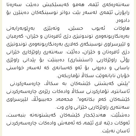
سەنتەره‌كه‌ى ئێمه‌، هه‌مو كه‌یسێكیش دەبێت سەرەتا
راپۆرتی ئێمەی لەسەر بێت دواتر نوسینگەکان دەینێرن بۆ
دادوەر.
هاوکات ئەیوب حسێن، وتەبێژی بەڕێوبەرایەتی
بەرەنگاربونەوەی توندوتیژی دژی ئافرەتان و خێزان- گەرمیان
و لێپرسراوی نوسینگەی كه‌لاری بەرەنگاربونەوەی توندوتيژی
دژی ئافرەتان و خێزان، دەڵێت: سەنتەری راوێژکاری خێزانی
رۆڵی راوێژكاریی (استشاری) دەبینێت بۆ پێدانی راوێژی
یاسایی و دەرونی بۆ ئەو کەسانەی کە لەسەر خواستی
خۆیان نایانەوێت سکاڵا تۆماربکەن.
"پێش گەیشتنی کێشەکان بە سکاڵا، چارەسەرکردنی
ئاسانترە، تۆمارکردنی سکاڵا وادەکات رێژەی چارەسەرکردنی
کێشەکان کەم بکاتەوە". محه‌مه‌د حه‌بیبوڵڵا، لێپرسراوی
سەنتەری راوێژکاریی خێزانی وای وت.
دەشڵێت: هەندێکجار کێشەکان گەیشتونەتە بنبەست،
ئەوکات دێنە لای ئێمە، کە ئەمەش وادەکات چارەسەرکردنی
ئاسان نەبێت.