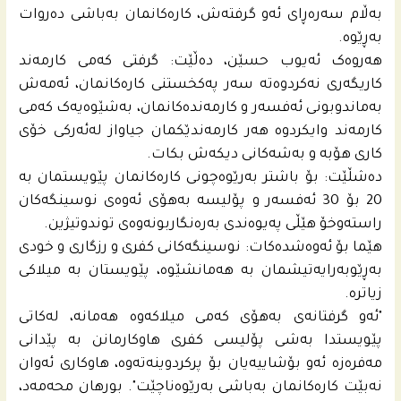
بەڵام سەرەڕای ئەو گرفتەش، کارەکانمان بەباشی دەروات
بەڕێوە.
هەروەک ئەیوب حسێن، دەڵێت: گرفتی کەمی کارمەند
کاریگەری نەکردوەتە سەر پەکخستنی کارەکانمان، ئەمەش
بەماندوبونی ئەفسەر و کارمەندەکانمان، بەشێوەیەک کەمی
کارمەند وایکردوە هەر کارمەندێکمان جیاواز لەئەرکی خۆی
کاری هۆبە و بەشەکانی دیکەش بکات.
دەشڵێت: بۆ باشتر بەرێوەچونی کارەکانمان پێویستمان بە
20 بۆ 30 ئەفسەر و پۆلیسە بەهۆی ئەوەی نوسینگەکان
راستەوخۆ هێڵی پەیوەندی بەرەنگاربونەوەی توندوتیژین.
هێما بۆ ئەوەشدەکات: نوسینگەکانی کفری و رزگاری و خودی
بەڕێوبەرایەتیشمان بە هەمانشێوە، پێویستان بە میلاکی
زیاترە.
"ئەو گرفتانەی بەهۆی کەمی میلاکەوە هەمانە، لەکاتی
پێویستدا به‌شى پۆلیسی کفری هاوکارمانن بە پێدانی
مەفرەزە ئەو بۆشاییەیان بۆ پرکردوینەتەوە، هاوکاری ئەوان
نەبێت کارەکانمان بەباشی بەرێوەناچێت". بورهان محه‌مه‌د،