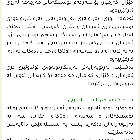
خێزان- گەرمیان بۆ سەرجەم نوسینگەکانی مەرجەعە لەروی
کارگێرییەوە.
ئەحمه‌د نوری، بەرێوبەری بەڕێوبەرایەتی بەرەنگاربونەوەی
توندوتیژی دژی ئافرەتان و خێزان- گەرمیان، دەڵێت: یەکێک
لەکارەکانی بەڕێوبەرایەتی بەرەنگاربونەوەی توندوتیژی دژی
ئافرەتان و خێزانی گەرمیان سەرپەرشتیى نوسینگەکانی سەر
بە بەڕێوبەرایەتی و سەنتەری راوێژکاری خێزانی دەکات لە روی
کارگێرییەوە.
دەشڵێت: بەڕێوبەرایەتی بەرەنگاربونەوەی توندوتیژی دژی
ئافرەتان و خێزان- گەرمیان مەرجەعە بۆ کارەکانی ئەوان لە
کاروبارەکانی کارگێریدا.
ب. کۆکردنەوەی ئامار و زانیاریی
بۆ کۆکردنەوەی ئاماری سەرجەم ئەو روداو و کێشانەی رو لە
نوسینگەکان و سەنتەری راوێژکاری خێزانی سەر بە
بەڕێوبەرایەتی دەکەن، پشت بە سیستەمێکی داتابەیس
دەبەسترێت.