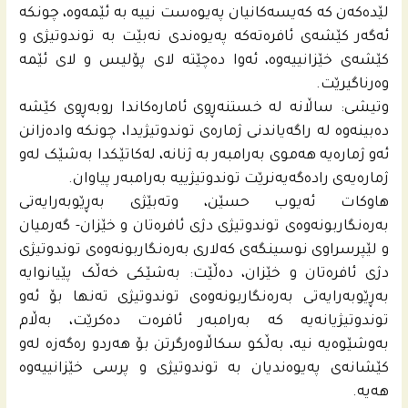
لێدەکەن كه‌ كه‌یسه‌كانیان په‌یوه‌ست نییه‌ به‌ ئێمه‌وه‌، چونكه‌
ئه‌گه‌ر كێشه‌ی ئافره‌ته‌كه‌ په‌یوه‌ندی نه‌بێت به‌ توندوتیژی و
كێشه‌ى خێزانییه‌وه‌، ئه‌وا ده‌چێته‌ لای پۆلیس و لای ئێمه‌
وه‌رناگیرێت.
وتیشی: ساڵانە لە خستنەڕوی ئامارەکاندا روبەڕوی کێشە
دەبینەوە لە راگه‌یاندنى ژمارەی توندوتیژیدا، چونكه‌ واده‌زانن
ئەو ژمارەیە هەموی بەرامبەر بە ژنانه‌، له‌كاتێكدا بەشێک لەو
ژمارەیەی رادەگەیەنرێت توندوتیژییە بەرامبەر پیاوان.
هاوکات ئەیوب حسێن، وتەبێژی بەڕێوبەرایەتی
بەرەنگاربونەوەی توندوتیژی دژی ئافرەتان و خێزان- گەرمیان
و لێپرسراوی نوسینگەی كه‌لاری بەرەنگاربونەوەی توندوتیژی
دژی ئافرەتان و خێزان، دەڵێت: بەشێکی خەڵک پێیانوایە
بەڕێوبەرایەتی بەرەنگاربونەوەی توندوتیژی تەنها بۆ ئەو
توندوتیژیانەیە کە بەرامبەر ئافرەت دەکرێت، به‌ڵام
بەوشێوەیە نیە، بەڵکو سکاڵاوەرگرتن بۆ هەردو رەگەزە له‌و
كێشانه‌ى په‌یوه‌ندیان به‌ توندوتیژی و پرسی خێزانییه‌وه‌
هه‌یه‌.