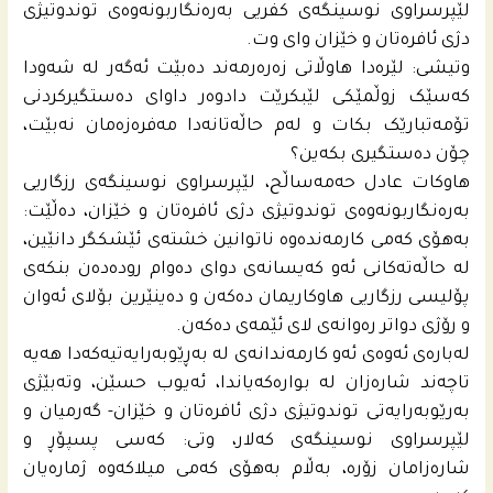
لێپرسراوی نوسینگه‌ى كفریی بەرەنگاربونەوەی توندوتیژی
دژی ئافرەتان و خێزان وای وت.
وتیشی: لێرەدا هاوڵاتی زەره‌رمەند دەبێت ئەگەر لە شەودا
کەسێک زوڵمێکی لێبکرێت دادوەر داوای دەستگیرکردنی
تۆمەتبارێک بکات و لەم حاڵەتانەدا مەفرەزەمان نەبێت،
چۆن دەستگیری بکەین؟
هاوکات عادل حه‌مەساڵح، لێپرسراوی نوسینگەی رزگاریی
بەرەنگاربونەوەی توندوتیژی دژی ئافرەتان و خێزان، دەڵێت:
بەهۆی کەمی کارمەندەوە ناتوانین خشتەی ئێشکگر دانێین،
لە حاڵەتەکانی ئەو کەیسانەی دوای دەوام رودەدەن بنکەی
پۆلیسی رزگاریی هاوكاریمان ده‌كه‌ن و دەینێرین بۆلای ئه‌وان
و رۆژی دواتر رەوانەی لای ئێمەی دەکەن.
له‌باره‌ى ئه‌وه‌ى ئه‌و كارمه‌ندانه‌ى له‌ به‌ڕێوبه‌رایه‌تیه‌كه‌دا هه‌یه‌
تاچه‌ند شاره‌زان له‌ بواره‌كه‌یاندا، ئەیوب حسێن، وتەبێژی
بەرێوبەرایەتی توندوتیژی دژی ئافرەتان و خێزان- گەرمیان و
لێپرسراوی نوسینگەی کەلار، وتى: کەسی پسپۆڕ و
شارەزامان زۆرە، بەڵام بەهۆی کەمی میلاکەوە ژمارەیان