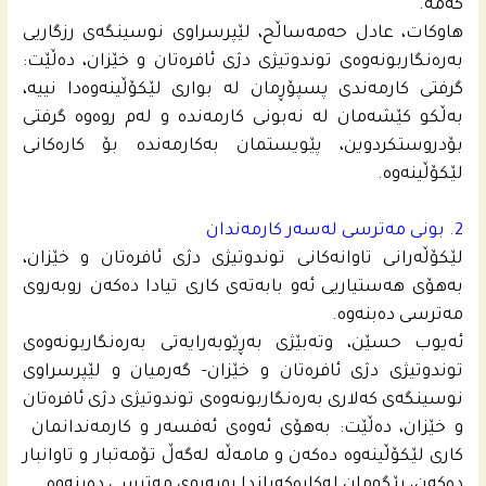
کەمە.
هاوکات، عادل حه‌مەساڵح، لێپرسراوی نوسینگەی رزگاریی
بەرەنگاربونەوەی توندوتیژی دژی ئافرەتان و خێزان، دەڵێت:
گرفتی کارمەندی پسپۆڕمان لە بواری لێکۆڵینەوەدا نییە،
بەڵکو کێشەمان لە نەبونی کارمەندە و لەم روەوە گرفتی
بۆدروستکردوین، پێویستمان بەکارمەندە بۆ کارەکانی
لێکۆڵینەوە.
2. بونى مه‌ترسی له‌سه‌ر كارمه‌ندان
لێکۆڵەرانی تاوانەکانی توندوتیژی دژی ئافرەتان و خێزان،
بەهۆی هەستیاریی ئەو بابەتەی کاری تیادا دەکەن روبەروی
مەترسی دەبنەوە.
ئەیوب حسێن، وتەبێژی بەڕێوبەرایەتی بەرەنگاربونەوەی
توندوتیژی دژی ئافرەتان و خێزان- گەرمیان و لێپرسراوی
نوسینگەی كه‌لاری بەرەنگاربونەوەی توندوتیژی دژی ئافرەتان
و خێزان، دەڵێت: بەهۆی ئەوەی ئەفسەر و کارمەندانمان
کاری لێکۆڵینەوە دەکەن و مامەڵە لەگەڵ تۆمەتبار و تاوانبار
دەکەن، بێگومان لەکارەکەیاندا روبەروی مەترسی دەبنەوە.