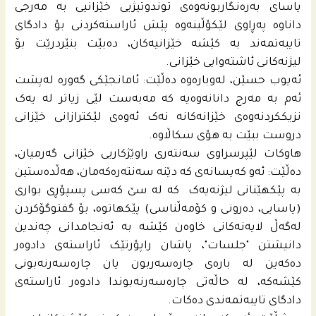
یاسای بەرەنگاربونەوەی توندوتیژیی خێزانیی بە مەرجی
داناوە پەڕاوی لێکۆڵینەوە پێش ئاراستەکردنی بۆ دادگای
تایبەتمەند بە کێشە خێزانیەکان، دەبێت بنێردرێت بۆ
لیژنەکانی ئاشتەوایی خێزانی.
ئەیوب حسێن، له‌وباره‌وه‌ دەڵێت: ئامانجێکی گەورە لەپشت
ئەم بە مەرج دانانەوەیە کە مەبەست لێی زیاتر لە یەک
نزیککردنەوەی خێزانەکانە نەک ئەوەی لێکترازانی خێزانی
دروست ببێت بە هۆی سکاڵاوە.
هاوکات لێپرسراوی سەنتەری راوێژکاریی خێزانی گه‌رمیان،
دەڵێت: ئەو کەیسانەی کە دێنە سەنتەره‌كه‌مان، هەڵدەستین
بە پێکهێنانی لیژنەیەک کە لە سێ کەسی پسپۆڕی بواری
(یاسایی، دەرونی و کۆمەڵناسی) پێکهاتوە، بۆ گفتوگۆکردن
لەگەڵ لایەنەکانی خاوەن کێشە بە ئەنجامدانی چەندین
دانیشتن "جلسات"، پاشان راپۆرتێک ئاراستەی دادوەر
دەکەین لە بارەی چارەسەربون یان چارەسەرنەبونی
کێشەكه‌، لە حاڵەتی چارەسەرنەبوندا دادوەر ئاراستەی
دادگای تایبەتمەندی دەکات.