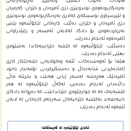
هاوکات ئەیوب حسێن، وتەبێژی بەڕێوبەرایەتی
بەرەنگاربونەوەی توندوتیژی دژی ئافرەتان و خێزان- گەرمیان
و لێپرسراوی نوسینگەی كه‌لاری بەرەنگاربونەوەی توندوتيژی
دژی ئافرەتان و خێزان، دەڵێت: کارەکانی لێکۆڵینەوە پێش
بەرزکردنەوەی بۆ دادگا، لەلایەن ئەفسەر و رێپێدراوانی
ئافرەتەوە ئەنجام دەدرێت.
دەشڵێت: لێکۆڵینەوە لە کێشە خێزانییەکاندا بەشێوەی
نهێنی ئەنجام دەدرێت.
هێما بۆ ئەوەشدەکات: ئێمە وەکولایەنی جێبەجێکار کاری
ئامادەکردنی شایەتحاڵ و دەستگیرکردنی تۆمەتبار یاخود
ئافرەتێک هەڕەشە لەسەر ژیانی هه‌بێت و بخرێتە ماڵی
داڵدەدان ئه‌نجام ده‌ده‌ین، له‌گه‌ڵ لێكۆڵینه‌وه‌ له‌ هەر
کێشەیەک کە لە چوارچێوەی خێزاندابێت، کە دەڕواتە دادگای
تایبەتمەند بەکێشە خێزانیەکان سەرجەم کاره‌كانى لە لایەن
ئێمەوە ئەنجام دەدرێت.