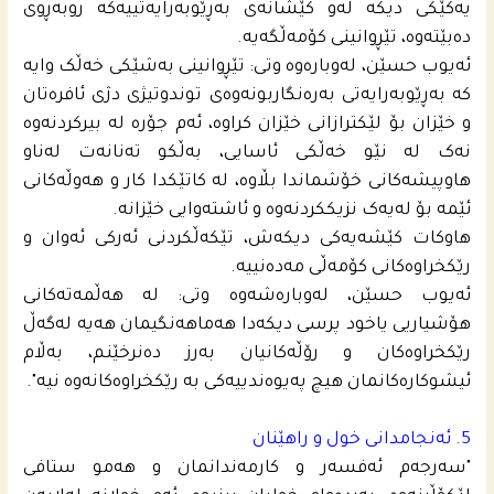
یه‌كێكى دیكه‌ له‌و كێشانه‌ى به‌ڕێوبه‌را‌یەتییه‌كه‌ روبه‌ڕوى
ده‌بێته‌وه‌، تێڕوانینی كۆمه‌ڵگه‌یه‌.
ئه‌یوب حسێن، له‌وباره‌وه‌ وتی: تێڕوانینی بەشێکی خەڵک وایە
کە بەڕێوبەرایەتی بەرەنگاربونەوەی توندوتیژی دژی ئافرەتان
و خێزان بۆ لێکترازانی خێزان کراوە، ئەم جۆرە لە بیرکردنەوە
نەک لە نێو خەڵکی ئاسایی، بەڵکو تەنانەت له‌ناو
هاوپیشەکانی خۆشماندا بڵاوه‌، لە کاتێکدا کار و هەوڵەکانی
ئێمە بۆ لەیەک نزیککردنەوە و ئاشتەوایی خێزانە.
هاوكات كێشه‌یه‌كى دیكه‌ش، تێكه‌ڵكردنى ئه‌ركی ئه‌وان و
رێكخراوه‌كانى كۆمه‌ڵی مه‌ده‌نییه‌.
ئه‌یوب حسێن، له‌وباره‌شه‌وه‌ وتى: لە هەڵمەتەکانی
هۆشیاریی یاخود پرسی دیکەدا هەماهەنگیمان هەیە لەگەڵ
رێکخراوەکان و رۆڵەکانیان بەرز دەنرخێنم، بەڵام
ئیشوکارەکانمان هیچ پەیوەندییەکی بە رێکخراوەکانەوە نیە".
5. ئه‌نجامدانى خول و راهێنان
"سەرجەم ئەفسەر و کارمەندانمان و هەمو ستافی