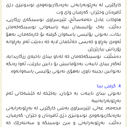
کارگێریی لە بەڕێوبەرایەتی بەرەنگاربونەوەی توندوتیژی دژی
ئافرەتان وخێزان- گەرمیان وای وت.
هاوکات عادل حه‌مەساڵح، لێپرسراوی نوسینگەی رزگاریی،
دەڵێت: یەک پۆلیسمان نییە پاسەوانی نوسینگەکەمان
بکات، نەبونی پۆلیسی پاسەوان گرفتە بۆ کارەکەمان، بەهۆ
ئەوەی پەڕاو و کەیسی خەڵکمان لایە کە دەبێت ئەم پەڕاوانە
زۆرباش بپارێزرێن.
دەشڵێت: نوسینگەکەمان کە لەناو بینای ناحیەی رزگاریدایە،
ئەگەر بینای تایبەت بەخۆمانیش بۆ دابین بکرێت، ئه‌وا ره‌نگه‌
نه‌توانین بچینه‌ ناوى، بەهۆی نەبونی پۆلیسی پاسەوانه‌وه‌.
4. گرفتی بینا
نه‌بونى بیناى تایبه‌ت به‌ خۆیان، یه‌كێكه‌ له‌ كێشه‌كانى ئه‌م
به‌ڕێوبه‌رایه‌تییه‌.
محه‌مه‌د عه‌لی، لێپرسراوی بەشی کارگێریی لە بەڕێوبەرایەتی
بەرەنگاربونەوەی توندوتیژی دژی ئافرەتان و خێزان- گەرمیان،
دەڵێت: بەڕێوبەرایەتی و سێ نوسینگە و سەنتەرێك كه‌