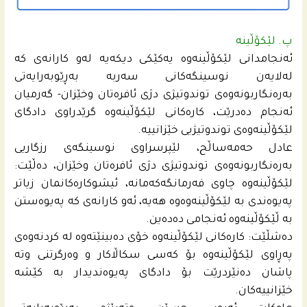
پ. لێکۆڵینە
ئەنجامدانی لێکۆڵینەوە یەکێکی دیکەیە لەو کارانەی کە
لەلایەن نوسینگەکانی سەربە بەڕێوبەرایەتی
بەرەنگاربونەوەی توندوتیژی دژی ئافرەتان وخێزان- گەرمیان
ئه‌نجام دەدرێت، کارەکانی لێکۆڵینەوە گرێدراوی دادگای
لێکۆڵینەوەی توندوتیژیی خێزانییە.
عادل حه‌مەساڵح، لێپرسراوی نوسینگەی رزگاریی
بەرەنگاربونەوەی توندوتیژی دژی ئافرەتان وخێزان، دەڵێت:
لێکۆڵینەوە چاوی فەرمانگەکەمانە، ئیشوکارەکانمان زیاتر
پەیوەندی بە لێکۆڵینەوەوە هەیه‌، ئەو کارانەی کە پەیوەستن
بە ڵێکۆڵینەوە ئەنجامی دەدەین.
دەشڵێت: کارەکانی لێکۆڵینەوە خۆی دەبینێتەوە لە کردنەوەی
پەڕاوی لێکۆڵینەوە بۆ کەسی سکاڵاکار و وەرگرتنی وتە
پاشان دەنێردرێت بۆ دادگای پەیوەندیدار بە کێشە
خێزانییەکان.