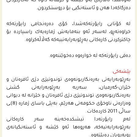
ئه‌وه‌شدا ئاماژه‌ى به‌و كێشه‌ و گرفتانه‌ داوه‌ كه‌ له‌كاركردنى
ده‌زگاكه‌دا هه‌ن و ئاسته‌نگیی بۆ دروستكردون.
له‌ كۆتایی راپۆرته‌كه‌شدا، كۆی ده‌ره‌نجامى راپۆرته‌كه‌
خراوه‌ته‌ڕو، له‌سه‌ر ئه‌و بنه‌مایه‌ش ژماره‌یه‌ك راسپارده‌ بۆ
چاكتركردنى كاره‌كانى به‌ڕێوبه‌رایه‌تییه‌كه‌ گه‌ڵاڵه‌كراوه‌.
ده‌قی راپۆرته‌كه‌ له‌ خواره‌وه‌ ده‌خوێننه‌وه‌.
پێشەکی:
بەڕێوبەرایەتی بەرەنگاربونەوەی توندوتیژی دژی ئافرەتان و
خێزان-گەرمیان، سەربە بەڕێوبەرایەتی گشتی
بەرەنگاربونەوەی توندوتیژی دژی ئافرەتان و خێزانە لە دیوانی
وەزارەتی ناوخۆی حکومەتی هەرێم، بەپێی یاسای ژمارە (8)ـی
ساڵی 2011 کاردەکات.
لەم راپۆرتەدا تیشکدەخەینە سەر کارەکانی
بەڕێوبەرایەتیه‌كه‌، هه‌روه‌ها ئه‌و كێشه‌ و ئاسته‌نگیانه‌ى
روبه‌ڕویان ده‌بێته‌وه‌.