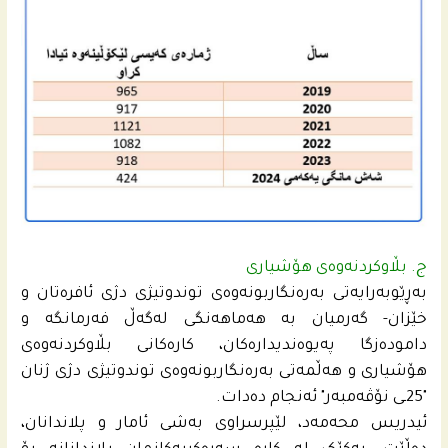
ج. بڵاوکردنەوەی هۆشیاری
بەڕێوبەرایەتی بەرەنگاربونەوەی توندوتیژی دژی ئافرەتان و
خێزان- گەرمیان بە هەماهەنگی لەگەڵ فەرمانگە و
دامودەزگا پەیوەندیدارەکان، کارەکانی بڵاوکردنەوەی
هۆشیاری و هەڵمەتی به‌ره‌نگاربونه‌وه‌ى توندوتیژی دژى ژنان
"25ـى نۆڤه‌مبه‌ر" ئەنجام دەدات.
ئیدریس محه‌مه‌د، لێپرسراوی بەشی ئامار و پلاندانان،