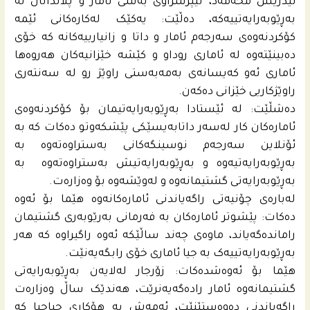
ئیدریس محه‌مه‌د، لێپرسراوی بەشی ئامار و پلاندانان له‌
به‌ڕێوبه‌رایه‌تییه‌كه‌، دەڵێت: یەکێک لەکارەکانی ئێمە
کۆکردنەوەی سەرجەم ئامار و داتا و زانیارییەکانە کە خۆی
دەبینێتەوە لە ئاماری روداو و کێشە خێزانیەکان هەروەها
ئاماری ئەو کەیسانەی بەمەبەستی راوێژ رو لە سەنتەری
راوێژکاریی خێزانی دەکەن.
دەشڵێت: لە ئێستادا بەڕێوبەرایەتیمان بۆ کۆکردنەوەی
ئامارەکان کار لەسەر داتابەیسێکی پێشکەوتو دەکات کە بە
ئۆنلاین سەرجەم نوسینگەکانی بەستراوەتەوە بە
بەڕێوبەرایەتیەوە و بەڕێوبەرایەتیش بەستراوەتەوە بە
بەڕێوبەرایەتی گشتیمانەوە و لەوێشەوە بۆ وەزارەت.
لەبارەی چۆنیەتی راگەیاندنی ئامارەکانەوە هێما بۆ ئەوە
دەکات: پێشوتر ئامارەکان بە فەرمانی بەرێوبەری گشتیمان
راماندەگەیاند، ماوەی چەند ساڵێکە ئەوە راگیراوە کە هەر
بەڕێوبەرایەتییەک بە جیا ئاماری خۆی رابگەیەنێت.
هێما بۆ ئەوەشدەکات: زۆرجار لەلایەن بەڕێوبەرایەتی
گشتیمانەوە ئامار رادەگەیەنرێت، هەندێک ساڵ وەزارەت
راگەیاندنی دەوەستێنێت، ئەمەش بە هۆکاری جیاجیا کە