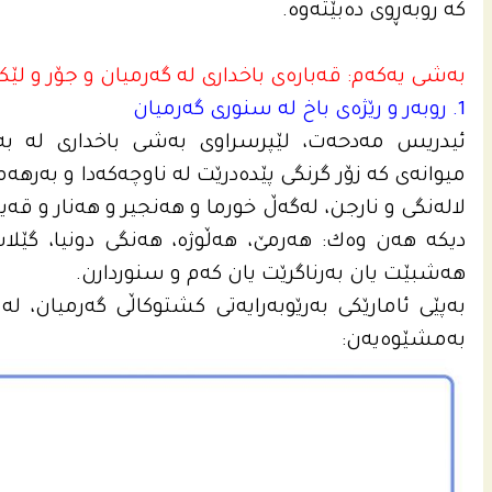
كه‌ روبه‌ڕوى ده‌بێته‌وه‌.
به‌شى یه‌كه‌م: قه‌باره‌ى باخداری له‌ گه‌رمیان و جۆر و لێكه
1. روبه‌ر و رێژه‌ى باخ له‌ سنورى گه‌رمیان
ئیدریس مه‌دحه‌ت، لێپرسراوی به‌شى باخدارى له‌ به‌ڕ
میوانه‌ى كه‌ زۆر گرنگى پێده‌درێت له‌ ناوچه‌كه‌دا و به‌رهه‌
لاله‌نگى و نارجن، له‌گه‌ڵ خورما و هه‌نجیر و هه‌نار و قه
دیكه‌ هه‌ن وه‌ك: هه‌رمێ، هه‌ڵوژه، هه‌نگى دونیا، گێلا
هه‌شبێت یان به‌رناگرێت یان كه‌م و سنوردارن.
به‌مشێوه‌یه‌ن: