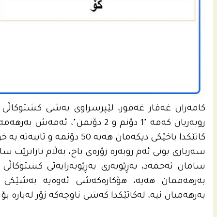
كامه‌ران غه‌فار غه‌فور، لێپرسراوى به‌شى كشتوكاڵى ن
روبه‌ریان كه‌مه‌ "1 دۆنم و 2 دۆنمن"، ئه
كاتێكدا باخێكى دیكه‌مان هه‌یه ‌50 دۆنمه‌ و تایبه‌ته‌ به‌ خورما ئه‌مانه‌ جیاوازن.
سه‌رباری بونى ئه‌م روبه‌ره‌ زۆره‌ى باخ، به‌ڵام نازانرێت سا
سامان ئه‌حمه‌د، به‌ڕێوبه‌رى به‌ڕێوبه‌رایه‌تى كشتوكاڵی كه
به‌رهه‌ممان هه‌یه‌، هۆكاره‌كه‌شى ئه‌وه‌یه‌ به‌شێكى 
به‌رهه‌میان نیه‌، له‌كاتێكدا كه‌شى ناوچه‌كه‌ زۆر له‌باره‌ بۆ 