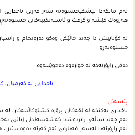
له‌م مانگه‌دا تیشكیخستوه‌ته‌ سه‌ر كه‌رتى باخداریی له‌ 
هه‌روه‌ك كێشه‌ و گرفت و ئاسته‌نگییه‌كانى خستوه‌ته‌ڕو، ئا
له‌ كۆتاییش دا چه‌ند خاڵێكی وه‌كو ده‌ره‌نجام و راسپارده
خستوه‌ته‌ڕو.
ده‌قی راپۆرته‌كه‌ له‌ خواره‌وه‌ ده‌خوێننه‌وه‌.
باخداریی له‌ گه‌رمیان، ك
پێشه‌كى:
باخداری یه‌كێكه‌ له‌ لقه‌كانى پرۆژه‌ كشتوكاڵییه‌كان له‌ سن
له‌م چه‌ند ساڵه‌ى رابردوشدا گه‌شه‌سه‌ندنی زیاتری به‌خۆیه
له‌م راپۆرته‌دا له‌سه‌ر قه‌باره‌ى ئه‌م كه‌رته‌ ده‌وه‌ستین، 