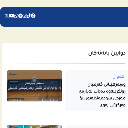
دوایین بابەتەکان
هەواڵ
وەبەرهێنانی گەرمیان
رونکردنەوە دەدات لەبارەی
مەرجی سودمەندنەبون بۆ
وەرگرتنی زەوی