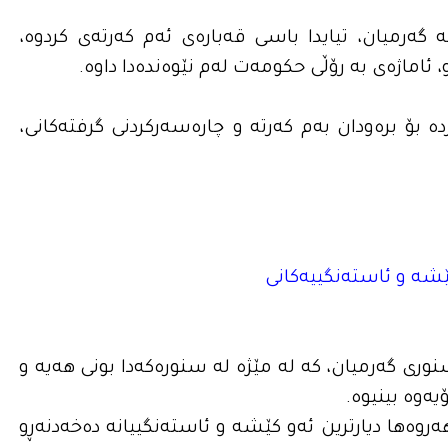
گه‌رمیان، تیایدا باسی قه‌باره‌ى ئه‌م كه‌رته‌ى كردوه‌،
ماژه‌ى به‌ رۆڵی حكومه‌ت له‌م نێوه‌نده‌دا داوه‌.
‌ بۆ بره‌ودان به‌م كه‌رته‌ و چاره‌سه‌ركردنى گرفته‌كانى،
ێشه‌ و ئاسته‌نگییه‌كانى
ورى گه‌رمیان، كه‌ له‌ مێژه‌ له‌ سنوره‌كه‌دا بونى هه‌یه‌ و
‌وه‌ بینیوه‌.
هه‌روه‌ها دیارترین ئه‌و كێشه‌ و ئاسته‌نگییانه‌ ده‌خه‌دنه‌ڕو