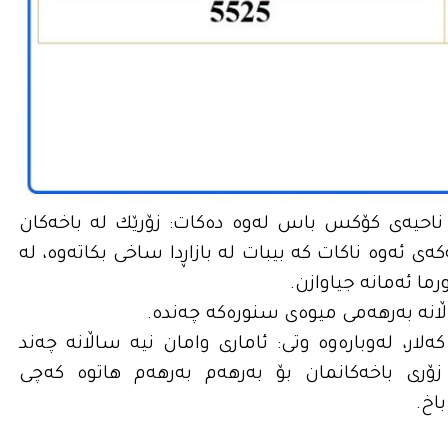
احیه‌ى كۆكس باس له‌وه‌ ده‌كات: زۆرێك له‌ باخه‌كان
‌مه‌ش به‌رهه‌مه‌كه‌ى ئه‌وه‌ ناكات كه‌ بیبات له‌ بازاڕدا ساخى بكاته‌وه‌، له‌
ڵانه‌ به‌رهه‌مى میوه‌ى سنوره‌كه‌ چه‌نده‌.
‌لار، له‌وباره‌وه‌ وتى: ئامارى وامان نیه‌ ساڵانه‌ چه‌ند
زۆرى باخه‌كانمان بۆ به‌رهه‌م به‌رهه‌م هاتوه‌ كه‌چى
باخ.