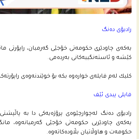
رادیۆى ده‌نگ
یه‌كه‌ى چاودێری حكومه‌تى خۆجێی گه‌رمیان، راپۆرتى مانگان
كێشه‌ و ئاسته‌نگییه‌كانى به‌رده‌می.
كلیك لەم فایلەی خواره‌وه‌ بكه‌ بۆ خوێندنه‌وه‌ى راپۆرته‌کە به
فایلی پیدی ئێف
یه‌كه‌ى چاودێریی حكومه‌تى خۆجێی گه‌رمیانه‌وه‌، مانگا
حكومه‌ت و هاوڵاتیان بڵاوده‌كاته‌وه‌.