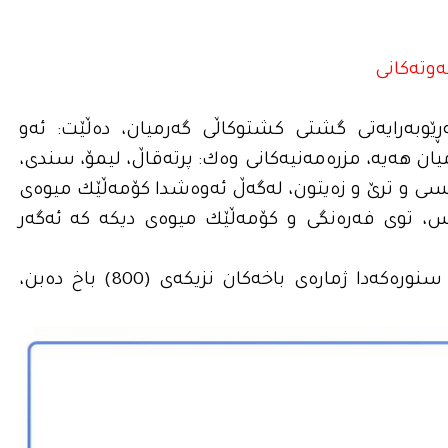
‌وته‌كانى
ێوبه‌رایه‌تى گشتى كشتوكاڵی گه‌رمیان، دەڵێت: ئه‌و
میان هه‌یه‌، مزره‌مه‌نیه‌كانى وه‌ك: پرته‌قاڵ، لیمۆ، سندى،
‌یسى و ترێ و زه‌یتون، له‌گه‌ڵ ئه‌وه‌شدا كۆمه‌ڵێك میوه‌ى
س، توى فه‌ره‌نگى و كۆمه‌ڵێك میوه‌ى دیكه‌ کە ئه‌گه‌ر
به‌پێى ئامارێكى به‌رێوبه‌رایه‌تى كشتوكاڵى گه‌رمیان، له‌ سنوره‌كه‌دا ژماره‌ى باخه‌كان نزیكه‌ى (800) باخ ده‌بن،