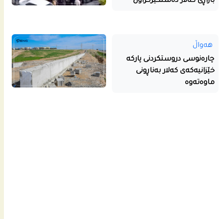
بازاڕی کەلار دەستگیرکراون
هەواڵ
چارەنوسی دروستکردنی پارکە
خێزانیەکەی کەلار بەناڕونی
ماوەتەوە