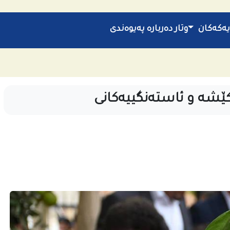
یەکەکان
وتار
دەربارە
پەیوەندی
كێشه‌ و ئاسته‌نگییه‌كانى