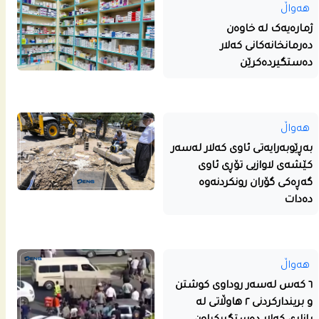
هەواڵ
ژمارەیەک لە خاوەن
دەرمانخانەکانی کەلار
دەستگیردەکرێن
هەواڵ
بەڕێوبەرایەتی ئاوی کەلار لەسەر
کێشەی لاوازیی تۆڕی ئاوی
گەڕەکی گۆران رونکردنەوە
دەدات
هەواڵ
٦ کەس لەسەر روداوی کوشتن
و بریندارکردنی ٢ هاوڵاتی لە