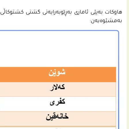
هاوكات به‌پێی ئاماری به‌ڕێوبه‌رایه‌تى گشتى كشتوكاڵی گه‌
به‌مشێوه‌یه‌ن: