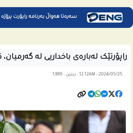
سەرەتا
هەواڵ
بەرنامە
راپۆرت
پرۆژە
راپۆرتێک لەبارەی باخداریی له‌ گه‌رمیان، 
12:12AM - 2024/05/25 , بینین : 1,889