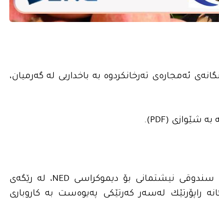
ه‌ى ئه‌مجاره‌ى ته‌رخانكردوه‌ به‌ باخداریی له‌ گه‌رمیان،
‌ شێوازى (PDF).
رادیۆی ده‌نگ له‌چوارچێوه‌ى پرۆژه‌یه‌كى دا به‌ پاڵپشتى سندوقی نیشتمانى بۆ دیموكراسی NED، له‌ رێگه‌ى
نه‌ راپۆرتێك له‌سه‌ر كه‌رتێكى په‌یوه‌ست به‌ كاروباری