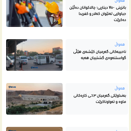
هەواڵ
بانزینی ۷٥۰ دیناریی؛ چالاکوانان دەڵێن
جیاوازیی لەنێوان کەلار و کفریدا
دەکرێت
هەواڵ
ناحییه‌كانى گه‌رمیان كێشه‌ى هێڵى
گواستنه‌وه‌ى گشتییان هه‌یه‌
هەواڵ
بەنداوێکی گەرمیان ٣٪ـی کارەکانی
ماوە و تەواوناکرێت