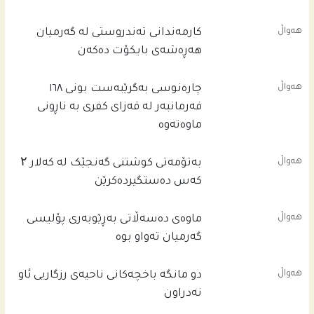
هەواڵ
کارمەندانی تەندروستی لە گەرمیان
هەڕەشەی بایکۆت دەکەن
هەواڵ
چاره‌نوسى به‌گرێبه‌ست بونى ١٦٨
فه‌رمانبه‌ر له‌ قه‌زاى كفرى به‌ ناڕونى
ماوه‌ته‌وه‌
هەواڵ
بەتۆمەتی کوشتنی گەنجێک لە کەلار ۲
کەس دەستگیردەکرێن
هەواڵ
ماوەی دەسەڵاتی بەڕێوبەری پۆلیسی
گەرمیان تەواو بوە
هەواڵ
دو مانگە باخچەکانی ناحیەی رزگاریی ئاو
نەدراون