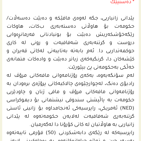
* ده‌ستپێك
پێدانى زانیاریی، جگه‌ له‌وه‌ى مافێكه‌ و ده‌بێت ده‌سه‌ڵات/
حكومه‌ت بۆ هاوڵاتى ده‌سته‌به‌رى ب‌كات، هاوكات
رێگه‌خۆشكه‌ریش ده‌بێت بۆ بونیادنانى فه‌رمانڕه‌وایی
دروست و گرتنه‌به‌رى شه‌فافیه‌ت و رونى له‌ كارى
حوكمه‌تداریی دا. ئه‌م بابه‌ته‌ به‌تایبه‌تى له‌كاتى قه‌یران و
كێشه‌كان دا، گرنگیه‌كه‌ى زیاتر ده‌بێت و واده‌كات متمانه‌ى
خه‌ڵكى به‌حكومه‌تى پێ بپێورێت.
له‌م سۆنگه‌یه‌وه‌، یه‌كه‌ى رۆژنامه‌وانى مافه‌كانى مرۆڤ له‌
رادیۆی ده‌نگ، له‌چوارچێوه‌ى چالاكیه‌كانى پرۆژه‌ى بره‌ودان به‌
رۆژنامه‌وانى مافه‌كانى مرۆڤ و مافی ژنان و چاودێریی
حكومه‌ت به‌ پاڵپشتی سندوقی نیشتمانى بۆ دیموكراسی
(NED) ئةمريكي، راپرسیه‌كى ئه‌نجامداوه‌ بۆ زانینی ئاستى
گرتنه‌به‌رى شه‌فافیه‌ت له‌لایه‌ن حكومه‌ته‌وه‌ له‌ پێدانى
زانیاریی به‌ هاوڵاتیان له‌ كاتى كۆرۆنا دا له‌گه‌رمیان.
راپرسیه‌كه‌ له‌ رێگه‌ى دابه‌شكردنى (50) فۆرمى تایبه‌ته‌وه‌