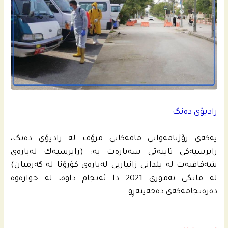
رادیۆی ده‌نگ
یه‌كه‌ى رۆژنامه‌وانى مافه‌كانى مرۆڤ له‌ رادیۆى ده‌نگ،
راپرسیه‌كى تایبه‌تى سه‌باره‌ت به: (راپرسیه‌ك له‌باره‌ى
شه‌فافیه‌ت له‌ پێدانى زانیاریی له‌باره‌ى كۆرۆنا له‌ گه‌رمیان)
له‌ مانگى ته‌موزی 2021 دا ئه‌نجام داوه، له‌ خواره‌وه‌
ده‌ره‌نجامه‌كه‌ى ده‌خه‌ینه‌ڕو.