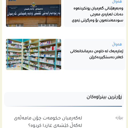
هەواڵ
وەبەرهێنانی گەرمیان رونکردنەوە
دەدات لەبارەی مەرجی
سودمەندنەبون بۆ وەرگرتنی زەوی
هەواڵ
ژمارەیەک لە خاوەن دەرمانخانەکانی
کەلار دەستگیردەکرێن
زۆرترین بینراوەکان
پرۆژە
له‌گه‌رمیان حكومه‌ت چۆن مامه‌ڵه‌ى
له‌گه‌ڵ كێشه‌ى غازدا كردوه‌؟