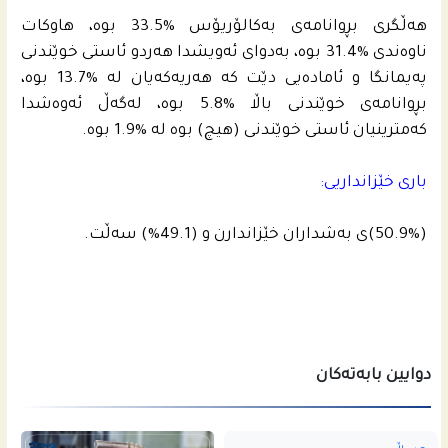
هه‌ڵگرى بڕوانامه‌ى به‌كالۆریۆس‌ %33.5 بوه‌، هاوكات
ناوه‌ندى %31.4 بوه‌، به‌دواى ئه‌ویشدا هه‌ردو ئاستى خوێندنى
په‌یمانگا و ئاماده‌يى دێت كه‌ هه‌ریه‌كه‌یان له‌ %13.7 بوه‌،
بڕوانامه‌ى خوێندنى باڵا %5.8 بوه‌، له‌گه‌ڵ ئه‌وه‌شدا
كه‌مترینیان ئاستى خوێندنى (هیچ) بوه‌ له‌ %1.9 بوه‌.
باری خێزانداریی:
(50.9%)ى به‌شداران خێزاندارن و (49.1%) سه‌ڵت.
دوایین بابەتەکان