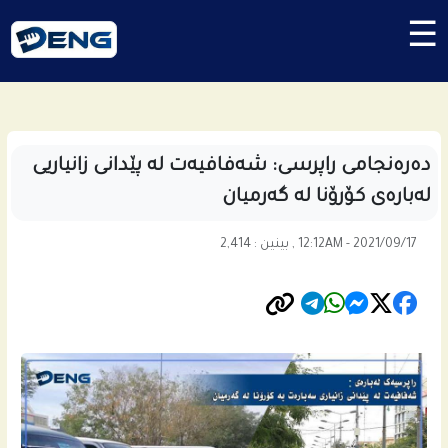
☰
ده‌ره‌نجامى راپرسی: شه‌فافیه‌ت له‌ پێدانى زانیاریی
له‌باره‌ى كۆرۆنا له‌ گه‌رمیان
12:12AM - 2021/09/17 , بینین : 2,414