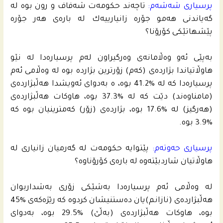
پرسیارى شه‌شه‌م:
تاچه‌ند حكومه‌ت شه‌فاف و رون بوه‌ له‌
گه‌یاندنى هه‌مو جۆره‌ زانیارییه‌ك له‌ باره‌ى هه‌ر جۆره‌
پێشهاتێكى كۆرۆنا؟
به‌پێى ئه‌و وه‌ڵامانه‌ى وه‌رگیراون له‌م پرسیاره‌دا له‌ نێو
هاوڵاتیاندا بژارده‌ى (كه‌م) زۆرترین بژارده‌ بوه‌ له‌ وه‌ڵامى ئه‌م
پرسیاره‌دا كه‌ له‌ %41.2 بوه‌، ه‌ به‌دواى ئه‌ویشدا هه‌ڵبژارده‌ى
(مامناوه‌ند) دێت كه‌ له‌ %37.3 بوه‌، هاوكات هه‌ڵبژارده‌ى
(هه‌رگیز) له‌ %17.6 بوه‌، بژارده‌ى (زۆر) كه‌مترینیان بوه‌ كه‌
%3.9 بوه‌.
پرسیارى حه‌وته‌م:
پێتوایه‌ حكومه‌ت له‌ گه‌رمیان زانیارى له‌
هاوڵاتیان شاردبێته‌وه‌ له‌ باره‌ى كۆرۆناوه‌؟
له‌ وه‌ڵامى ئه‌م پرسیاره‌دا به‌شێكى زۆرى به‌شداربوان
هه‌ڵبژارده‌ى (نازانم)یان ده‌ستنیشان كردوه‌ كه‌ رێژه‌كه‌ى %45
بوه‌، هاوكات هه‌ڵبژارده‌ى (به‌ڵێ) %29.5 بوه‌، به‌دواى