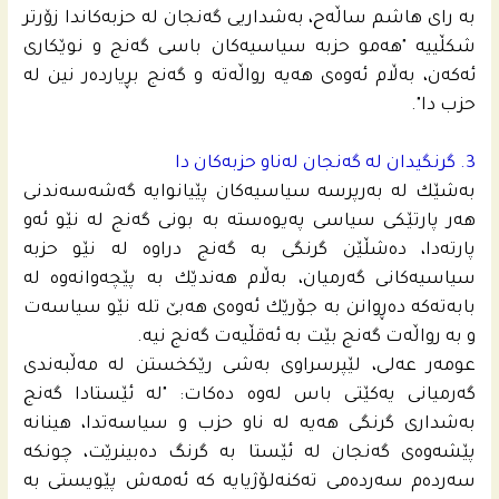
به‌ رای هاشم ساڵه‌ح، به‌شداریی گه‌نجان له‌ حزبه‌كاندا زۆرتر
شكڵییه‌ "هەمو حزبە سیاسیەکان باسی گەنج و نوێکاری
ئەکەن، بەڵام ئەوەی هەیە رواڵەتە و گەنج بڕیاردەر نین له‌
حزب دا".
3. گرنگیدان له‌ گه‌نجان له‌ناو حزبه‌كان دا
به‌شێك له‌ به‌رپرسه‌ سیاسیه‌كان پێیانوایه‌ گه‌شه‌سه‌ندنى
هه‌ر پارتێكى سیاسی په‌یوه‌سته‌ به‌ بونى گه‌نج له‌ نێو ئه‌و
پارته‌دا، ده‌شڵێن گرنگى به‌ گه‌نج دراوه‌ له‌ نێو حزبه‌
سیاسیه‌كانى گه‌رمیان، به‌ڵام هه‌ندێك به‌ پێچه‌وانه‌وه‌ له‌
بابه‌ته‌كه‌ ده‌ڕوانن به‌ جۆرێك ئه‌وه‌ى هه‌بێ تله‌ نێو سیاسه‌ت
و به‌ رواڵه‌ت گه‌نج بێت به‌ ئه‌قڵیه‌ت گه‌نج نیه‌.
عومەر عەلی، لێپرسراوی بەشی رێکخستن لە مەڵبەندی
گەرمیانی یەکێتی باس له‌وه‌ ده‌كات: "له‌ ئێستادا گەنج
بەشداری گرنگی هەیە لە ناو حزب و سیاسەتدا، هینانە
پێشەوەی گەنجان لە ئێستا بە گرنگ ده‌بینرێت، چونکە
سەردەم سەردەمی تەکنەلۆژیایە کە ئەمەش پێویستی بە