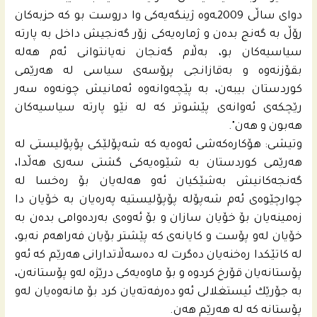
دواى ساڵى 2009ـه‌وه‌ ژینگه‌یه‌كى وا دروست بو كه‌ حزبه‌كان
رۆڵ به‌ گه‌نج بده‌ن و ژماره‌یه‌كى زۆر گه‌نجیش داخل به‌ پارته‌
سیاسیه‌كان بو، به‌ڵام گه‌نجان نه‌یانتوانى ئه‌م هه‌له‌
بقۆزنه‌وه‌ و به‌قازانجى پرۆسه‌ى سیاسى له‌ هه‌رێمى
كوردستان بیبه‌ن، به‌ پێچه‌وانه‌وه‌ ئه‌مانیش چونه‌وه‌ سه‌ر
رێچكه‌ى ئه‌وانه‌ى پێشوتر كه‌ له‌ نێو پارته‌ سیاسیه‌كان
هه‌بون و هه‌ن".
وتیشى: هۆكاره‌كه‌شى ئه‌وه‌یه‌ كه‌ شه‌پۆلێكى پۆپۆلیستی له‌
هه‌رێمى كوردستان به‌ شێوه‌یه‌كى گشتى سه‌رى هه‌ڵدا،
گه‌نجه‌كانیش به‌شێكیان ئه‌و هه‌له‌یان بۆ ره‌خسا له‌
چوارچێوه‌ى ئه‌م شه‌پۆله‌ پۆپۆلیستیه‌ په‌ره‌یان به‌ خۆیان دا
زه‌مینه‌یان بۆ خۆیان سازان و بۆ ئه‌وه‌ى به‌رده‌وامى بده‌ن به‌
خۆیان له‌و پۆست و كایانه‌ى كه‌ پێشتر بۆیان فه‌راهه‌م نه‌بو،
له‌ كاتێكدا ره‌خنه‌یان ده‌گرت له‌ ده‌سه‌ڵاتدارانى هه‌رێم كه‌ ئه‌و
پۆستانه‌یان قۆرخ كردوه‌ و بۆ ماوه‌یه‌كى درێژه‌ له‌و پۆستانه‌ن،
به‌ جۆرێك ئیستغلالى ئه‌و ده‌رفه‌ته‌یان كرد بۆ مانه‌وه‌یان له‌و
پۆستانه‌ كه‌ له‌ هه‌رێم هه‌ن.