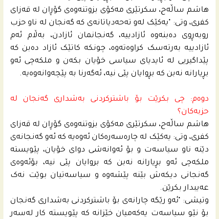
هاشم ساڵەح، سکرتێری مەکۆی بزوتنەوەی گۆڕان لە قەزای
کفری، وتی: "یەکێک لەو تەحەدیاتانەی کە گەنجان لە ناو حزب
روبەڕوی دەبنەوە ئازادییە، گەنجانمان ئازادن، بەڵام ئه‌م
ئازادییه‌ بەرتەسک کراوەتەوە، چونکە کاتێک ئازاد ده‌بن كه‌
پێداگیریی له‌ ئایدیای سیاسی خۆیان بكه‌ن و ملكه‌چى ئه‌و
بڕیارانه‌ نه‌بن كه‌ بڕوایان پێى نیه‌، ئەگەرنا بە پێچەوانەوەیە.
دوه‌م: چى بكرێت بۆ باشتركردنى به‌شدارى گه‌نجان له‌
حزبه‌كان؟
هاشم ساڵەح، سکرتێری مەکۆی بزوتنەوەی گۆڕان لە قەزای
کفری، وتی: یەکێک لە چارەسەرەکان ئەوەیە کە ئەو گەنجانەی
دێنە ناو سیاسەت و بۆ ئەوانەشی دوای خۆیان، پێویستە
ملکەچی ئەو بڕیارانە نەبن کە بروایان پێی نیە، بۆئەوەی
گەنجانی دیکەش بێنە پێشەوە و سیاسەتیان بوێت نەک
عەیبدار بکرێن.
وتیشی: "ئه‌و رێگه‌ چارانه‌ى بۆ باشتركردنى به‌شدارى گه‌نجان
بۆ نێو سیاسه‌ت یه‌كه‌میان خێزانه‌ كه‌ پێویسته‌ كار له‌سه‌ر