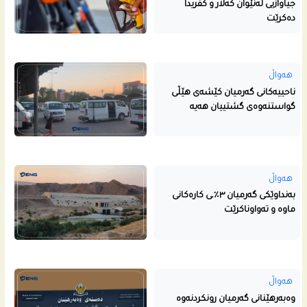
جیاوازیی لەنێوان کەلار و کفریدا
دەکرێت
هەواڵ
ناحییه‌كانى گه‌رمیان كێشه‌ى هێڵى
گواستنه‌وه‌ى گشتییان هه‌یه‌
هەواڵ
بەنداوێکی گەرمیان ٣٪ـی کارەکانی
ماوە و تەواوناکرێت
هەواڵ
وەبەرهێنانی گەرمیان رونکردنەوە