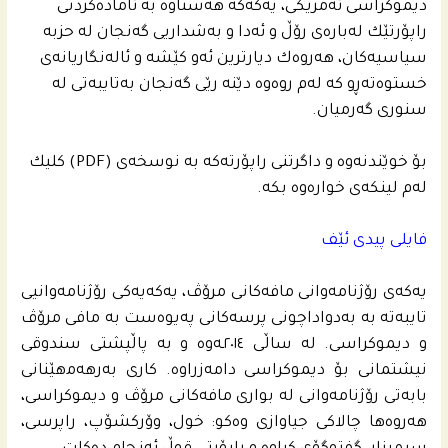
دیموكراسی ئه‌مریكی، یه‌كه‌كه‌ هه‌ستاوه‌ به‌ ئاماده‌كردنى
راپۆرتێك له‌باره‌ى رۆڵ و ئه‌دا و به‌شداریی گه‌نجان له‌ حزبه‌
سیاسیه‌كان، هه‌روه‌ك دیارترین ئه‌و كێشه‌ و ئاله‌نگاریانه‌ى
خستوه‌ته‌ڕو كه‌ له‌م روه‌وه‌ دێنه‌ رێی گه‌نجان به‌تایبه‌تى له‌
سنورى گه‌رمیان.
بۆ خوێندنه‌وه‌ و داگرتنى راپۆرته‌كه‌ به‌ نوسخه‌ى (PDF) كلیك
له‌م لینكه‌ى خواره‌وه‌ بكه‌.
فایلی پیدی ئێف
یه‌كه‌ى رۆژنامه‌وانى مافه‌كانى مرۆڤ، یەکەیەکی رۆژنامەوانیی
تایبەتە بە بەدواداچونی پرسەکانی پەیوەست بە مافی مرۆڤ
و دیموکراسی. لە ساڵی ٢٠١٤ـەوە و بە پاڵپشتی سندوقی
نیشتمانی بۆ دیموکراسی دامەزراوە. کاری بەرھەمھێنانی
بابەتی رۆژنامەوانی لە بواری مافەکانی مرۆڤ و دیموكراسی،
ھەروەھا چالاکی جیاوازی وەکو: خول، وۆرکشۆپ، راپرسی،