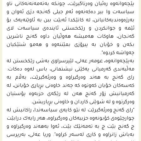
پێچەوانەوە رەئیان وەرناگیرێت، چونکە بەتەمەنەنەکانی ناو
سیاسەت وا بیر دەکەنەوە ئەم جیلی گەنجە دژی ئەوان و
بەرژەوەندیەکانیانن، لە کاتێکدا ئەبێت ببن بە ئاوێنەیەک بۆ
ئێمە و جوانکردن و رێکخستنی ئایندەی سیاسەت لای
گەنجان، هاوکات هەمیشە هەوڵیان داوە گەنج ناشرین
بکەن و خۆیان بە پیرۆزی بمێننەوە و هەمو شتێکیان
چەواشه‌ کردوە".
به‌پێچه‌وانه‌وه‌، عومەر عەلی، لێپرسراوی بەشی رێکخستن لە
مەڵبەندی گەرمیانی یەکێتی نیشتمانى، باس له‌وه‌ ده‌كات:
رای گه‌نج به‌ هه‌ند وه‌رگیراوه‌ و وه‌رئه‌گیرێت، به‌ڵام به‌
كه‌سه‌كان خۆیان كه‌وتوه‌ كه‌ چه‌ند خاوه‌نى بڕیارى خۆیانن، له‌
گه‌رمیانیش زۆر گه‌نج هه‌ن له‌ رێگه‌ى حزبه‌وه‌ پۆستیان
وه‌رگرتوه‌ و له‌ شوێنى كاردان و خاوه‌نى بڕیاریشن.
"رای گه‌نج وه‌رئه‌گیرێت له‌ نێو كایه‌ى سیاسه‌تدا، راكانیش له‌
چوارچێوه‌ى كۆبونه‌وه‌ حزبیه‌كان وه‌رگیراوه‌، هه‌ر رایه‌ك درابێت
چ گه‌نج بێت چ به‌ ته‌مه‌نێك بێت، ئه‌وا به‌هه‌ند وه‌رگیرا‌وه‌ و
به‌باش زانراوه‌ و كارى له‌سه‌ر كراوه‌". وریا عەلی، به‌رپرسی