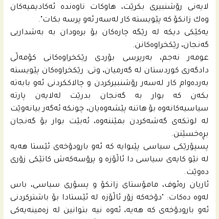
لایه‌نى رۆشنبیرى بكرێت، هاوكات ناوه‌نده‌ ئه‌كادیمیه‌كان
وه‌ك زانكۆ كه‌ پێویسته‌ كار له‌سه‌ر ئه‌و پرسه‌ بكات".
یه‌كێكى دیكه‌ له‌ رێگه‌ چاره‌كان بۆ بره‌ودان به‌ به‌شداریی
گه‌نجان، رێكخراوه‌كانن.
عومه‌ر نه‌جم، به‌رپرسى بۆردى رێكخراوه‌كانى كۆمه‌ڵى
دادگه‌رى كوردستان له‌ گه‌رمیان، وتى: رێكخراوه‌كان پێویسته‌
به‌رده‌وام كار له‌سه‌ر رۆشنبیركردن و چالاككردنى ئه‌و بابه‌ته‌
بكه‌ن كه‌ بوار به‌ گه‌نجان بدرێت له‌لایه‌ن پارته‌
سیاسیه‌كانه‌وه‌ بۆ هاتنه‌ پێشه‌وه‌یان، چونكه‌ ئه‌گه‌ر بیانه‌وێت
له‌ لوتكه‌ى گه‌شه‌كردن بمێننه‌وه‌، ئه‌بێت بوار بۆ گه‌نجان
بڕه‌خسێنن.
پسپۆرێكى سیاسى پێىوایه‌ كه‌ ئه‌و بارودۆخه‌ى ئێستا هه‌یه‌
له‌ نێو كایه‌ى سیاسى دا ئاڵۆزه‌ و پرۆسه‌كه‌ش كاتێكى زۆرى
ده‌وێت.
ئاریان ره‌ئوف، مامۆستاى زانكۆ و پسۆرى سیاسى، باس
له‌وه‌ ده‌كات: "دۆخه‌كه‌ زۆر ئاڵۆزه‌ له‌ ئێستادا بۆ باشتركردنى
ئه‌و بارودۆخه‌ى كه‌ هه‌یه‌، ئه‌وه‌ نیه‌ بتوانین له‌ زه‌مینه‌یه‌كى