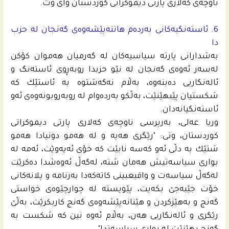
ناوچه‌ى كه‌لاری پارتى دیموكراتى كوردستان وای وت.
6. ئاسته‌نگیه‌كانى به‌رده‌م هاتنه‌پێشه‌وه‌ى گه‌نجان له‌ حزب
دا
به‌شدارانى پارته‌ سیاسیه‌كان له‌ گه‌رمیان هه‌موان كۆكن
له‌سه‌ر ئه‌وه‌ى گه‌نجان له‌ نێو حزبدا روبه‌ڕوى ئاسته‌نگ و
ئاله‌نگاریی ده‌بنه‌وه‌، به‌ڵام نه‌گه‌شتوه‌ به‌ ئاستێك كه‌
شكستیان پێبهێنێت، به‌ڵكو به‌رده‌وام له‌ روبه‌روبونه‌وه‌ى ئه‌و
ئاسته‌نگیانه‌دان.
وریا عەلی، به‌رپرسی ناوچه‌ى كه‌لاری پارتى دیموكراتى
كوردستان، وتى: "رێگرى هه‌یه‌ و له‌ هه‌مو دونیادا هه‌مو
شتێك به‌ دڵى ئه‌و كه‌سه‌ نابێت كه‌ خۆى ئه‌یه‌وێت، ئه‌مه‌ له‌
بوارى سیاسه‌تیش هه‌مان شته‌، له‌گه‌ڵ ئه‌وه‌شدا ده‌كرێت
له‌گه‌ڵ سیاسه‌ت و واقیعبینى كاته‌كه‌دا به‌رنامه‌ و پلانه‌كانى
خۆت جێبه‌جێ بكه‌یت، پێویسته‌ له‌ چوارچێوه‌ى خواستى
گه‌نج و به‌هێزكردن و هێنانه‌پێشه‌وه‌ى گه‌نج كاربكرێت، به‌ڵێ
رێگرى و ئاله‌نگاریی هه‌ن، به‌ڵام ئه‌وه‌ نین كه‌ شكست به‌