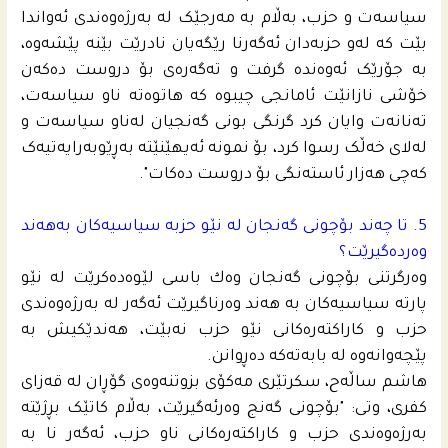
سیاسەت و حزب، بەڵام بە مەرجێک لە بەرژەوەندی ئەواندا
بێت کە لەو حزبەدان ئەگەرنا رێگەیان نادرێت بێنە پێشەوە،
بە جۆرێک ئەوەندە گرفت و ته‌گه‌ره‌ى بۆ دروست دەکەن
خۆشی نازانێت ئامانجی چیبوە کە هاتوەتە ناو سیاسەت،
تەنانەت وایان کرد گرنگی بونى گەنجیان لەناو سیاسەت و
لەلای خەڵک رسوا کرد، بۆ نمونە ئەیهێنێتە بەڕێوبەرایەتیەک
كه‌چى هەزار ئاستەنگی بۆ دروست دەکات".
5. تا چه‌ند بۆچونى گه‌نجان له‌ نێو حزبه‌ سیاسیه‌كان به‌هه‌ند
وه‌رده‌گیرێت؟
وه‌رگرتنى بۆچونى گه‌نجان وه‌ك باسى لێوه‌ده‌كرێت له‌ نێو
پارته‌ سیاسیه‌كان به‌ هه‌ند وه‌رناگیرێت ئه‌گه‌ر له‌ به‌رژه‌وه‌ندى
حزب و كاراكته‌ره‌كانى نێو حزب نه‌بێت، هه‌ندێكیش به‌
پێچه‌وانه‌وه‌ له‌ بابه‌ته‌كه‌ ده‌ڕوانن.
هاشم ساڵەح، سکرتێری مەکۆی بزوتنەوەی گۆڕان لە قەزای
کفری، وتی: "بۆچونی گەنج وەرئەگیرێت، بەڵام کاتێک بڕژێتە
بەرژەوەندی حزب و کاراکتەرەکانی ناو حزب، ئەگەر نا بە