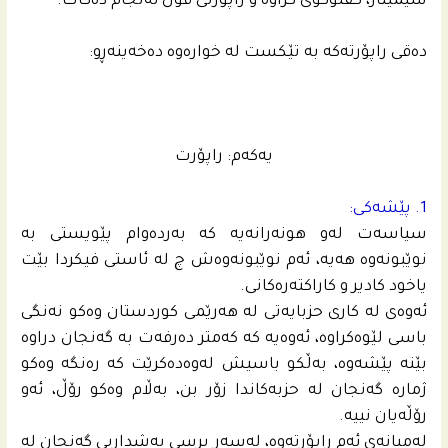
سیمینار، گفتوگۆی کراوە و راپۆرتی قوڵ ئه‌نجام دەکات.
ده‌قی راپۆرته‌كه‌ به‌ تێكست له‌ خواره‌وه‌ ده‌خه‌ینه‌ڕو:
یه‌كه‌م: راپۆرت
1. پێشه‌كی:
سیاسه‌ت له‌و هونه‌رانه‌یه‌ كه‌ به‌رده‌وام پێویستی به‌
نوێبونه‌وه‌ هه‌یه‌، ئه‌م نوێبونه‌وه‌ش چ له‌ ئاستى فیكردا بێت
یاخود كادیر و كاراكته‌ره‌كانى.
ئه‌وه‌ى له‌ كاری حزبایه‌تى له‌ هه‌رێمى كوردستان وه‌كو نه‌نگی
باسی لێوه‌كراوه‌، ئه‌وه‌یه‌ كه‌ كه‌متر ده‌رفه‌ت به‌ گه‌نجان دراوه‌
بێنه‌ پێشه‌وه‌، به‌ڵكو باسیش له‌وه‌ده‌كرێت كه‌ ره‌نگه‌ وه‌كو
ژماره‌ گه‌نجان له‌ حزبه‌كاندا زۆر بن، به‌ڵام وه‌كو رۆڵ، ئه‌و
رۆڵه‌یان نییه‌.
له‌میانه‌ى ئه‌م راپۆرته‌وه‌، له‌سه‌ر پرسی به‌شداریی گه‌نجان له‌