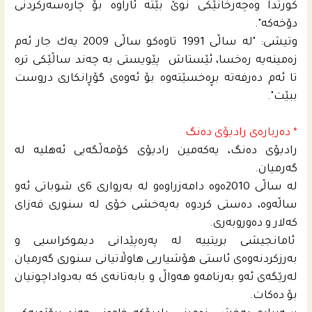
كورتدا وه‌چه‌رخانێكى نوێ بێته‌ ئاراوه‌ بۆ چاره‌سه‌ركردنى
دۆخه‌كه‌".
وتیشى: "له‌ ساڵى 1991 تاوه‌كو ساڵى 2009 یه‌ك جار ئه‌م
زه‌مینه‌یه‌‌ ره‌خسا، ئێستاش پێویستى به‌ چه‌ند ساڵێكى تره‌
تا ئه‌م ده‌رفه‌ته‌ بڕه‌خسێته‌وه‌ بۆ ئه‌وه‌ى گۆڕانكارى دروست
ببێت".
* دەربارەی رادیۆی دەنگ
رادیۆی ده‌نگ، یه‌كه‌مین رادیۆی كۆمه‌ڵگه‌یی ئه‌هلیه‌ له‌
گه‌رمیان.
له‌ ساڵی 2010ه‌وه‌ دامه‌زراوه‌و له‌ به‌روارى 6ى شوباتى ئه‌و
ساڵه‌وه‌، ده‌ستى كردوه‌ به‌په‌خشی خۆی له‌ سنورى قه‌زاى
كه‌لار و ده‌وروبه‌رى.
ئامانجیشی بریتییە‌ له‌ په‌ره‌پێدانى دیموكراسیی و
به‌رزكردنه‌وه‌ى ئاستى هۆشیاریی هاوڵاتیانى سنورى گه‌رمیان
له‌رێگه‌ى ئه‌و به‌رنامه‌و هه‌واڵ و بابه‌تانه‌ى كه‌ به‌دواداچونیان
بۆ ده‌كات.