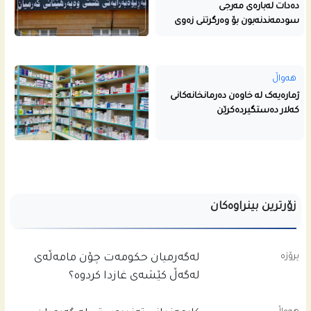
دەدات لەبارەی مەرجی
سودمەندنەبون بۆ وەرگرتنی زەوی
هەواڵ
ژمارەیەک لە خاوەن دەرمانخانەکانی
کەلار دەستگیردەکرێن
زۆرترین بینراوەکان
پرۆژە
له‌گه‌رمیان حكومه‌ت چۆن مامه‌ڵه‌ى
له‌گه‌ڵ كێشه‌ى غازدا كردوه‌؟