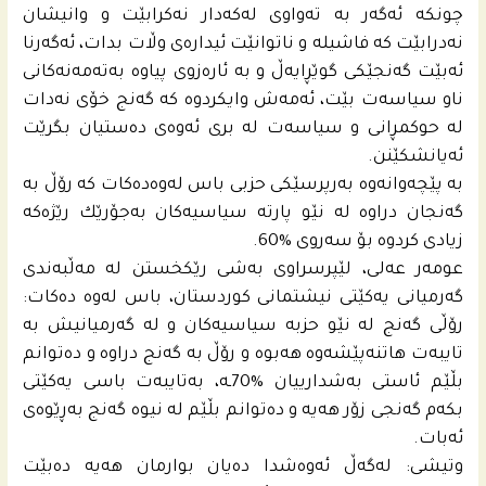
چونکە ئەگەر به‌ ته‌واوى لەکەدار نەکرابێت و وانیشان
نەدرابێت کە فاشیلە و ناتوانێت ئیدارەی وڵات بدات، ئەگەرنا
ئەبێت گەنجێکی گوێڕایەڵ و بە ئارەزوی پیاوە بەتەمەنەکانی
ناو سیاسەت بێت، ئەمەش وایکردوە کە گەنج خۆی نەدات
لە حوکمڕانی و سیاسەت لە بری ئەوەی دەستیان بگرێت
ئەیانشکێنن.
به‌ پێچه‌وانه‌وه‌ به‌رپرسێكى حزبى باس له‌وه‌ده‌كات كه‌ رۆڵ به‌
گه‌نجان دراوه‌ له‌ نێو پارته‌ سیاسیه‌كان به‌جۆرێك رێژه‌كه‌
زیادى كردوه‌ بۆ سه‌روى %60.
عومەر عەلی، لێپرسراوی بەشی رێکخستن لە مەڵبەندی
گەرمیانی یەکێتی نیشتمانى كوردستان، باس له‌وه‌ ده‌كات:
رۆڵی گەنج لە نێو حزبە سیاسیەکان و لە گەرمیانیش بە
تایبەت هاتنەپێشەوە هەبوە و رۆڵ بە گەنج دراوە و ده‌توانم
بڵێم ئاستى به‌شدارییان %70ـه‌، بەتایبەت باسی یه‌کێتی
بکەم گەنجی زۆر هەیە و دەتوانم بڵێم لە نیوە گەنج بەڕێوەى
ئەبات.
وتیشى: لەگه‌ڵ ئەوەشدا دەیان بوارمان هەیە ده‌بێت