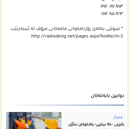
‭٠٧٧٤ ٠٨٧ ٨١٥٣‬
‭٠٧٧٢ ٨٥١ ٨١٦٣
* شوێنی یەکەی رۆژنامەوانی مافەکانی مرۆڤ لە ئینتەرنێت:
http://radiodeng.net/pages.aspx?kodtech=3
دوایین بابەتەکان
هەواڵ
بانزینی ۷٥۰ دیناریی؛ چالاکوانان دەڵێن