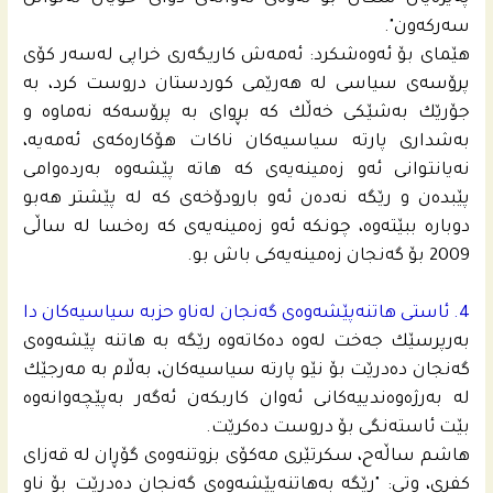
سه‌ركه‌ون".
هێماى بۆ ئه‌وه‌شكرد: ئه‌مه‌ش كاریگه‌رى خراپى له‌سه‌ر كۆى
پرۆسه‌ى سیاسى له‌ هه‌رێمى كوردستان دروست كرد، به‌
جۆرێك به‌شێكى خه‌ڵك كه‌ بڕواى به‌ پرۆسه‌كه‌ نه‌ماوه‌ و
به‌شدارى پارته‌ سیاسیه‌كان ناكات هۆكاره‌كه‌ى ئه‌مه‌یه‌،
نه‌یانتوانى ئه‌و زه‌مینه‌یه‌ى كه‌ هاته‌ پێشه‌وه‌ به‌رده‌وامى
پێبده‌ن و رێگه‌ نه‌ده‌ن ئه‌و بارودۆخه‌ى كه‌ له‌ پێشتر هه‌بو
دوباره‌ ببێته‌وه‌، چونكه‌ ئه‌و زه‌مینه‌یه‌ى كه‌ ره‌خسا له‌ ساڵى
2009 بۆ گه‌نجان زه‌مینه‌یه‌كى باش بو.
4. ئاستى هاتنه‌پێشه‌وه‌ی گه‌نجان له‌ناو حزبه‌ سیاسیه‌كان دا
به‌رپرسێك جه‌خت له‌وه‌ ده‌كاته‌وه‌ رێگه‌ به‌ هاتنه‌ پێشه‌وه‌ى
گه‌نجان ده‌درێت بۆ نێو پارته‌ سیاسیه‌كان، به‌ڵام به‌ مه‌رجێك
له‌ به‌رژه‌وه‌ندییه‌كانى ئه‌وان كاربكه‌ن ئه‌گه‌ر به‌پێچه‌وانه‌وه‌
بێت ئاسته‌نگى بۆ دروست ده‌كرێت.
هاشم ساڵەح، سکرتێری مەکۆی بزوتنەوەی گۆڕان لە قەزای
کفری، وتی: "رێگە بەهاتنەپێشەوەی گەنجان دەدرێت بۆ ناو