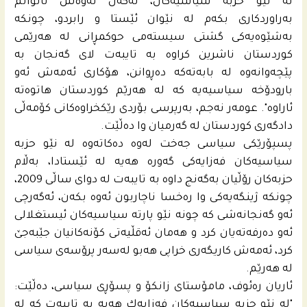
له‌ نێو حزبه‌ سیاسیه‌كان، له‌گه‌ڵ ئه‌وه‌ش ناتوانم
به‌راوردكارى بكه‌م له‌ نێوان ئێستا و رابردو، چونكه‌
به‌شێوه‌یه‌كى گشتى سیسته‌مى حوكمڕانى له‌ هه‌رێمى
كوردستان ناشرین كراوه‌ به‌ تایبه‌ت لاى گه‌نجان به‌
پێچه‌وانه‌وه‌ له‌ بابه‌ته‌كه‌ ده‌ڕوانن، هۆكارى ئه‌مه‌ش ئه‌و
بارودۆخه‌ سیاسیه‌یه‌ كه‌ له‌ هه‌رێم كوردستان هاتوه‌ته‌
ئاراوه‌". عومه‌ر نه‌جم، به‌رپرسى بۆردى رێكخراوه‌كانى كۆمه‌ڵى
دادگه‌رى كوردستان له‌ گه‌رمیان وا ده‌ڵێت.
پسپۆرێكى سیاسى جه‌خت له‌وه‌ ده‌كاته‌وه‌ له‌ نێو حزبه‌
سیاسیه‌كان فه‌زایه‌كى گه‌وره‌ هه‌یه‌ له‌ ئێستادا، به‌ڵام
حزبه‌كان رۆڵیان به‌گه‌نج داوه‌ به‌ تایبه‌ت له‌ دواى ساڵى 2009،
چونكه‌ ژینگه‌یه‌كى وا ره‌خسا ناچاربون ئه‌وه‌ بكه‌ن، ئه‌گه‌رچى
ئه‌و گه‌نجانه‌شى كه‌ چونه‌ نێو پارته‌ سیاسیه‌كان ئیستغلالى
ئه‌و ده‌رفه‌ته‌یان كرد و هه‌مان ئه‌قڵیه‌تى كۆنه‌كانیان جێبه‌جێ
كرد، ئه‌مه‌ش كاریگه‌رى خراپى هه‌بو له‌سه‌ر پرۆسه‌ى سیاسى
له‌ هه‌رێم.
ئاریان ره‌ئوف، مامۆستاى زانكۆ و پسۆڕى سیاسى، ده‌ڵێت:
"له‌ نێو حزبه‌ سیاسیه‌كان فه‌زایه‌ك هه‌یه‌ به‌ تایبه‌ت كه‌ له‌