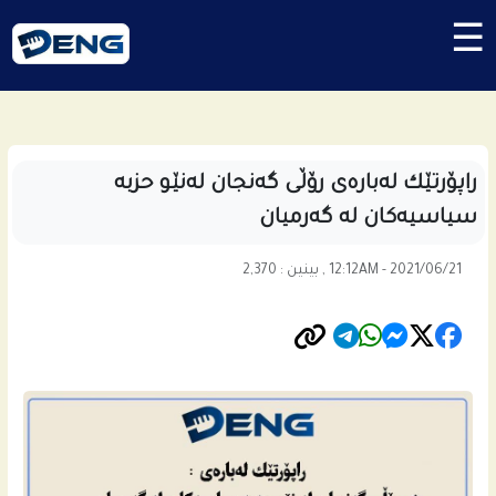
☰
راپۆرتێك له‌باره‌ى رۆڵی گه‌نجان له‌نێو حزبه‌
سیاسیه‌كان له‌ گه‌رمیان
12:12AM - 2021/06/21 , بینین : 2,370