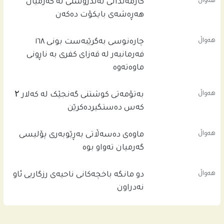
هەواڵ
کارمەندانی تەندروستی لە گەرمیان
هەڕەشەی بایکۆت دەکەن
هەواڵ
چاره‌نوسى به‌گرێبه‌ست بونى ١٦٨
فه‌رمانبه‌ر له‌ قه‌زاى كفرى به‌ ناڕونى
ماوه‌ته‌وه‌
هەواڵ
بەتۆمەتی کوشتنی گەنجێک لە کەلار ۲
کەس دەستگیردەکرێن
هەواڵ
ماوەی دەسەڵاتی بەڕێوبەری پۆلیسی
گەرمیان تەواو بوە
هەواڵ
دو مانگە باخچەکانی ناحیەی رزگاریی ئاو
نەدراون