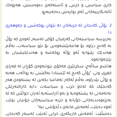
كارى سیاسیی و حزبیی و ئاسته‌كه‌ى ده‌وه‌ستین، هه‌روه‌ك
ئاله‌نگارییه‌كانى ئه‌م بواره‌ش ده‌خه‌ینه‌ڕو.
2. رۆڵی گه‌نجان له‌ حزبه‌كان له‌ نێوان روكه‌شیی و جه‌وهه‌رى
دا
به‌رپرسه‌ سیاسیه‌كانى گه‌رمیان كۆكن له‌سه‌ر ئه‌وه‌ى كه‌ رۆڵ
به‌ گه‌نج دراوه‌ بۆ هاتنه‌پێشه‌وه‌ین بۆ نێو سیاسه‌ت، به‌ڵام
هه‌ندێك پێىوایه‌ ئه‌و رۆڵه‌ روكه‌شه‌ و هه‌ندێكیشیان به‌
پێچه‌وانه‌وه‌.
هاشم ساڵەح، سکرتێری مەکۆی بزوتنەوەی گۆڕان لە قەزای
کفری، وتی: "رۆڵی گەنج لە ئێستادا بەگشتی بە رواڵەت هەیە
و رۆڵی پێدراوە، بەڵام ئەگەر تەماشا بکەین لە پشتەوەی هەر
گەنجێک کە لەناو حزب و سیاسەت دایە کاراکتەرێکی
بەتەمەنی لە پشتەوەیە و بەو ئاراستەیە ئەیان جوڵێنن کە لە
بەرژەوەندیەکانی خۆیانە و حزبە سیاسیەکان چۆنیان بوێت
ئەوە دەبێت، ئەمەش مایەی دڵخۆشی نیە".
دەشڵێت: ئەمەش کاریگەری خراپی ئەبێت لەسەر گەنجان،