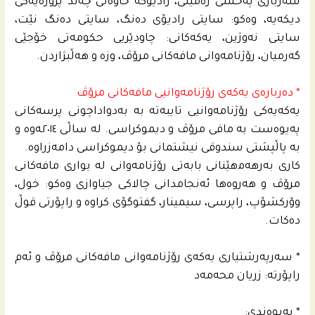
سەرباری پەخشی زەمینی، رادیۆکە خاوەنی چەند پرۆژەیەکی
دیکەیە، وەکو: سایتی رادیۆی دەنگ، سایتی دەنگ نێت،
سایتی نەوژین، یەکەکانی: چاودێریی حکومەتی خۆجێی
گەرمیان، رۆژنامەوانی مافەکانی مرۆڤ، وزە و ھەڵبژاردن.
* دەربارەی یەکەی رۆژنامەوانیی مافەکانی مرۆڤ
یەکەیەکی رۆژنامەوانیی تایبەتە بە بەدواداچونی پرسەکانی
پەیوەست بە مافی مرۆڤ و دیموکراسی. لە ساڵی ٢٠١٤ـەوە و
بە پاڵپشتی سندوقی نیشتمانی بۆ دیموکراسی دامەزراوە.
کاری بەرھەمھێنانی بابەتی رۆژنامەوانی لە بواری مافەکانی
مرۆڤ و ھەروەھا ئەنجامدانی چالاکی جیاوازی وەکو: خول،
وۆرکشۆپ، راپرسی، سیمینار، گفتوگۆی کراوە و راپۆرتی قوڵ
دەکات.
* سەرپەرشتیاری یەکەی رۆژنامەوانی مافەکانی مرۆڤ و ئەم
راپۆرتە: زریان محەمەد
* پەیوەندی: