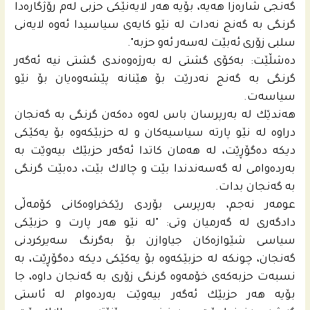
گەنجى شارەزا هەیە، بۆیه‌ هه‌ر لایەنێکی حزبی لەم رۆژگارەدا
گرنگی بە گەنج نەدات له‌ نێو كایه‌ى سیاسیدا ئەوە لایەنی
سلبی زۆری ئەبێت لەسەر ئەو حزبە".
ده‌شڵێت: بەکۆی گشتی لە بەرژەوەندی گشتی نیە ئەگەر
گرنگی بە گەنج نەدرێت بۆ هێنانه‌ پێشه‌وه‌یان بۆ نێو
سیاسه‌ت.
هه‌ندێك له‌ به‌رپرسان باس له‌وه‌ ده‌كه‌ن گرنگى به‌ گه‌نجان
دراوه‌ له‌ نێو پارته‌ سیاسیه‌كان و له‌ حزبێكه‌وه‌ بۆ یه‌كێكى
دیكه‌ ده‌گۆڕێت، له‌ هه‌مان كاتدا ئه‌گه‌ر حزبێك بیه‌وێت به‌
به‌رده‌وامى له‌ گه‌سه‌ندندا بێت و چالاك بێت، ده‌بێت گرنگى
به‌ گه‌نجان بدات.
عومه‌ر نه‌جم، به‌رپرسى بۆردى رێكخراوه‌كانى كۆمه‌ڵى
دادگه‌رى له‌ گه‌رمیان وتی: "له‌ نێو هه‌ر پارت و حزبێكى
سیاسى شێوازه‌كان جیاوازن بۆ به‌گرنگ سه‌یركردنى
گه‌نجان، چونكه‌ له‌ حزبێكه‌وه‌ بۆ یه‌كێكى دیكه‌ ده‌گۆڕێت، به‌
نسبه‌ت حزبه‌كه‌ى خۆمه‌وه‌ گرنگى زۆرى به‌ گه‌نجان داوه‌، جا
بۆیه‌ هه‌ر حزبێك ئه‌گه‌ر بیه‌وێت به‌رده‌وام له‌ ئاستى