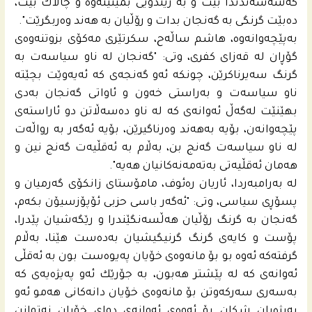
گه‌شه‌سه‌ندندا بێت و به‌ زیندویى بمێنێته‌وه‌ و چالاك بێت،
ده‌بێت گرنگى به‌ گه‌نجان بدات و رۆڵیان به‌ هه‌ند وه‌ربگرێت".
به‌پێچه‌وانه‌وه‌، هاشم ساڵەح، سکرتێری مەکۆی بزوتنەوەی
گۆڕان لە قەزای کفری، وتی: "گەنجان لە ناو سیاسەت بە
گرنگ سەیرناکرێن، چونکە ئەو گەنجەی کە ئەیەوێت بچێتە
ناو سیاسەت و بەراستی خەون و ئاواتی گەنجان بەدی
بهێنێت لەگەڵ ئەوانەی کە لە ناو دەسەڵاتن دو ئاراستەی
پێچەوانەن، بۆیە بەهەند وەرناگیرێن، بۆیە ئەگەر بە رواڵەت
لە ناو سیاسەت گەنج بن، بەڵام بە ئەقڵیەت گەنج نین و
هەمان ئەقڵیەتی بەتەمەنەکانیان هه‌یه‌".
له‌ به‌رامبه‌ردا، ئاریان ره‌ئوف، مامۆستاى زانكۆى گه‌رمیان و
پسۆڕى سیاسى، وتى: "ئه‌گه‌ر باسى حزبى ئۆپۆزسیۆن بكه‌م،
گه‌نجان به‌ گرنگ رۆڵیان هه‌ڵسه‌نگێندرا و رێگه‌شیان پێدرا،
پۆست و كایه‌ى گرنگ گرنیگیشیان به‌ده‌ست هێنا، به‌ڵام
گرفته‌كه‌ ئه‌وه‌ بو بۆ مانه‌وه‌ى خۆیان په‌یوه‌ست بون به‌ ئه‌قڵى
ئه‌وانه‌ى كه‌ له‌ پێشتر هه‌بون، به‌ جۆرێك ئه‌و په‌یژه‌یه‌ى كه‌
به‌سه‌رى سه‌ركه‌وتن بۆ مانه‌وه‌ى خۆیان دانه‌كانى هه‌مو ئه‌و
په‌یژه‌یان شكان بۆ ئه‌وه‌ى ئه‌وانه‌ى دواى خۆیان نه‌توانن