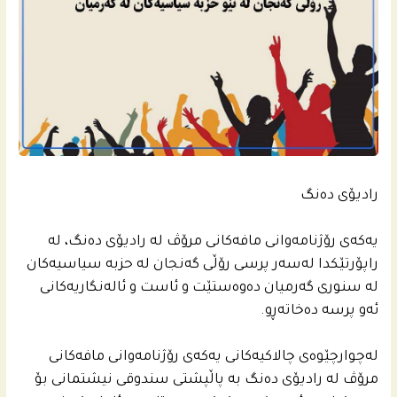
رادیۆی ده‌نگ
یه‌كه‌ى رۆژنامه‌وانى مافه‌كانى مرۆڤ له‌ رادیۆی ده‌نگ، له‌
راپۆرتێكدا له‌سه‌ر پرسی رۆڵی گه‌نجان له‌ حزبه‌ سیاسیه‌كان
له‌ سنورى گه‌رمیان ده‌وه‌ستێت و ئاست و ئاله‌نگاریه‌كانى
ئه‌و پرسه‌ ده‌خاته‌ڕو.
له‌چوارچێوه‌ى چالاكیه‌كانى یه‌كه‌ى رۆژنامه‌وانى مافه‌كانى
مرۆڤ له‌ رادیۆی ده‌نگ به‌ پاڵپشتی سندوقی نیشتمانى بۆ