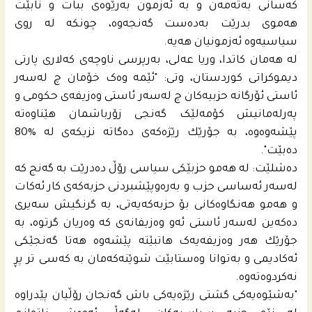
کەسانی بەتەمەن و بە ئەزمون بەرێوەی ببات و نابێت
هەموی بدرێت بەدەست گەنجەوە، چونكه‌ له‌ روى
سیاسیه‌وه‌ ئه‌زمونیان هه‌یه‌.
له‌ هه‌مان كاتدا، وریا عەلی، به‌رپرسی ناوچه‌ى كه‌لاری پارتى
دیموكراتى كوردستان، وتى: "ئێمە وەک خۆمان چ لەسەر
ئاستی ئۆرگانە حزبیەکان چ لەسەر ئاستی وەزیفەی حکومی و
پەرلەمانیش كۆمەلێک گەنجی زۆرباشمان هێناوەتە
پێشەوەوە، به‌ جۆرێك رێژه‌كه‌ى ده‌گاته‌ نزیكه‌ى له‌ %80
ده‌بێت".
ده‌شلێت: له‌ هه‌مو حزبێكى سیاسى رۆڵ ده‌درێت به‌ گه‌نج كه‌
له‌سه‌ر ئه‌ساسى حزب و به‌ره‌وپێشبردنى حزبه‌كه‌ى كار ئه‌كات
و هه‌مو هه‌نگاوه‌كانى بۆ حزبه‌كه‌یه‌تى، به‌ گرنگیش سه‌یرى
ده‌كه‌ین له‌سه‌ر ئاستى ئه‌و وه‌زیفانه‌ى كه‌ وه‌ریان گرتوه‌، به‌
جۆرێك هەر وەزیفەیەک هاتبێتە پێشەوە هەتا گەنجێکی
ئەکادیمی و بەتوانا وەستابێت شوێنەکەمان بە کەسی تر پڕ
نەکردوەتەوە.
"به‌شێوه‌یه‌كى گشتى رێژه‌یه‌كى باش گه‌نجان رۆڵیان پێدراوه‌