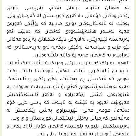
گه‌نج بهێنێت له‌ بوارى سیاسه‌تدا".
به‌ هه‌مان شێوه‌، عومه‌ر نه‌جم، به‌رپرسى بۆردى
رێكخراوه‌كانى كۆمه‌ڵى دادگه‌رى كوردستان له‌ گه‌رمیان، وتى:
یه‌كێك له‌ ئاله‌نگاریه‌كان بوارى مادییه‌ كه‌ رۆڵێكى گه‌وره‌ى
هه‌یه‌ له‌سه‌ر هاتنه‌پێشه‌وه‌ى گه‌نجان كه‌ ده‌بێت ئه‌و
به‌ربه‌سته‌ تێبپه‌ڕێنن، له‌لایه‌كى دیكه‌ ململانێ به‌رده‌وامه‌كانى
نێو حزب و سیاسه‌ت یه‌كێكى دیكه‌یه‌ له‌و به‌ربه‌ستانه‌ى كه‌
به‌رامبه‌ر به‌ گه‌نجان هه‌یه‌ بۆ هاتنه‌ پێشه‌وه‌یان.
"لەهەر بوارێک کە بەرپرسیارێتی وەربگیرێت ئاسته‌نگ ئه‌بێت
و‌ به‌ بێ ئاله‌نگاریی نابێت، له‌گه‌ڵ ئه‌وه‌شدا نابێت بگات
بەوەی کە شکستی پێ بهێنێت، بەڵێ رێگری و ئاسته‌نگ
هەیە لە هێنانەپێشه‌وەی گەنج بۆ نێو سیاسه‌ت، هاوكات به‌
شێوه‌یه‌كى گشتى رێگه‌دراوه‌ و ئه‌گه‌ر ئاسته‌نگێكیش
هه‌بوبێت نه‌بوه‌ به‌ كێشه‌ به‌ تایبه‌ت كه‌ باسى حزبى خۆم
ده‌كه‌م"، عومەر عەلی، لێپرسراوی بەشی رێکخستن لە
مەڵبەندی گەرمیانی یەکێتی نیشتمانى كوردستان وای وت.
به‌رپرسێكیش پێیوایه‌ پێویسته‌ گه‌نجان خۆیان ئازاد بكه‌ن و
ملكه‌چى ئه‌و بڕیارانه‌ نه‌بن كه‌ بڕوایان پێى نیه‌.