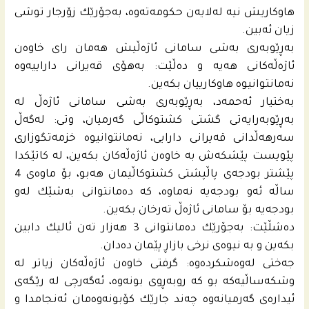
هاوكاریش نیه‌ له‌لایه‌ن حكومه‌ته‌وه‌، به‌جۆرێك زۆرجار توشى
زیان ئه‌بین.
به‌ڕێوبه‌رى به‌شى سامانى ئاژه‌ڵیش هه‌مان راى خاوه‌ن
ئاژه‌ڵه‌كانى هه‌یه‌ و ده‌ڵێت: به‌هۆى قه‌یرانى داراییه‌وه‌
نه‌مانتوانیوه‌ هاوكارییان بكه‌ین.
به‌ختیار ئه‌حمه‌د، به‌ڕێوبه‌رى به‌شى سامانى ئاژه‌ڵ له‌
به‌ڕێوبه‌رایه‌تى گشتى كشتوكاڵى گه‌رمیان، وتى: له‌گه‌ڵ
سه‌رهه‌ڵدانى قه‌یرانى دارایی، نه‌مانتوانیوه‌ خزمه‌تگوزارى
پێویست پێشكه‌ش به‌ خاوه‌ن ئاژه‌ڵه‌كان بكه‌ین، له‌ كاتێكدا
پێشتر بودجه‌ى پاڵپشتى كشتوكاڵیمان هه‌بو، بۆ ماوه‌ى 4
ساڵه‌ ئه‌و بودجه‌یه‌ نه‌ماوه‌، كه‌ ده‌مانتوانى به‌شێك له‌و
بودجه‌یه‌ بۆ سامانى ئاژه‌ڵ ته‌رخان بكه‌ین.
ده‌شڵێت: به‌جۆرێك ده‌مانتوانى 3 هه‌زار ته‌ن ئالیك دابین
بكه‌ین و به‌ نیوه‌ى نرخى بازاڕ پێمان ده‌دان.
جه‌ختى له‌وه‌شكرده‌وه‌: گرفتى خاوه‌ن ئاژه‌ڵه‌كان زیاتر له‌
وشكه‌ساڵیه‌كه‌ بو كه‌ روبه‌ڕوى بونه‌وه‌، ئه‌گه‌رچى له‌ رێگه‌ى
ئیداره‌ى گه‌رمیانه‌وه‌ چه‌ند جارێك كۆبونه‌وه‌مان ئه‌نجامدا و