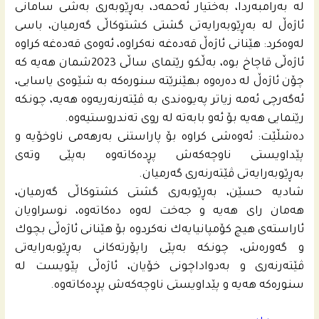
له‌ به‌رامبه‌ردا، به‌ختیار ئه‌حمه‌د، به‌ڕێوبه‌رى به‌شى سامانى
ئاژه‌ڵ له‌ به‌ڕێوبه‌رایه‌تى گشتى كشتوكاڵى گه‌رمیان، باسى
له‌وه‌كرد: هێنانى ئاژه‌ڵ قه‌ده‌غه‌ نه‌كراوه‌، ئه‌وه‌ى قه‌ده‌غه‌ كراوه‌
ئاژه‌ڵى قاچاخ بوه‌، به‌ڵكو رێنماى ساڵى 2023شمان هه‌یه‌ كه‌
چۆن ئاژه‌ڵ له‌ ده‌ره‌وه‌ بهێنرێته‌ سنوره‌كه‌ به‌ شێوه‌ى یاسایى،
ئه‌گه‌رچى ئه‌مه‌ زیاتر په‌یوه‌ندى به‌ ڤێته‌رنه‌ریه‌وه‌ هه‌یه‌، چونكه‌
رێنمایى هه‌یه‌ بۆ ئه‌و بابه‌ته‌ له‌ روى ته‌ندروستیه‌وه‌.
ده‌شڵێت: ئه‌وه‌شى كراوه‌ بۆ پاراستنى به‌رهه‌مى ناوخۆیه‌ و
پێداویستى ناوچه‌كه‌ش پڕده‌كاته‌وه‌ به‌پێى وته‌ى
به‌ڕێوبه‌رایه‌تى ڤێته‌رنه‌رى گه‌رمیان.
شادیه‌ حسێن، به‌ڕێوبه‌رى گشتى كشتوكاڵى گه‌رمیان،
هه‌مان راى هه‌یه‌ و جه‌خت له‌وه‌ ده‌كاته‌وه‌، نوسراویان
ئاراسته‌ى هیچ كۆمپانیایه‌ك نه‌كردوه‌ بۆ هێنانى ئاژه‌ڵى بچوك
و گه‌وره‌ش، چونكه‌ به‌پێى راپۆرته‌كانى به‌ڕێوبه‌رایه‌تى
ڤێته‌رنه‌رى و به‌دواداچونى خۆیان، ئاژه‌ڵى پێویست له‌
سنوره‌كه‌ هه‌یه‌ و پێداویستى ناوچه‌كه‌ش پڕده‌كاته‌وه‌.