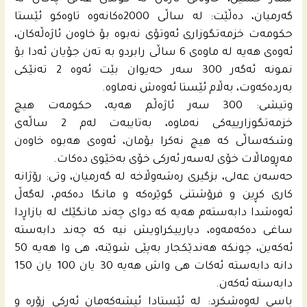
گه‌رمیان، ده‌ڵێت: له‌ ساڵى 2000ه‌كانه‌وه‌ تاوه‌كو ئێستا
حكومه‌ت خزمه‌تگوزارى ئه‌وتۆى نه‌بوه‌ بۆ خاوه‌ن ئاژه‌ڵه‌كان،
ئه‌وه‌ى هه‌یه‌ له‌ ماوه‌ى 6 ساڵى رابردو به‌ ته‌ن جۆیان ئه‌دا بۆ
نمونه‌ ئه‌گه‌ر 300 سه‌ر حه‌یوان بێت ئه‌وه‌ 2 ته‌نێكى
به‌رده‌كه‌وت، به‌ڵام ئێستا ئه‌وه‌ش نه‌ماوه‌.
وتیشى: 300 سه‌ر ئاژه‌ڵم هه‌یه‌، حكومه‌ت هیچ
خزمه‌تگوزارییه‌كى نه‌ماوه‌، به‌تایبه‌ت له‌م 2 ساڵه‌ى
وشكه‌ساڵى كه‌ هیچ نه‌كرا بۆمان، ئه‌وه‌ى هه‌بوه‌ خاوه‌ن
مه‌ڕوماڵات خۆى له‌سه‌ر ئه‌ركى خۆى به‌خێوى ده‌كات.
حەسەن عه‌لى، بزگیرى ره‌شه‌وڵاخه‌ له‌ گه‌رمیان، وتى: رۆژانه‌
كارى كڕین و فرۆشتنى گوێره‌كه‌ و مانگا ده‌كه‌م، له‌گه‌ڵ
ئه‌وه‌شدا دابه‌سته‌م هه‌یه‌ كه‌ دواى چه‌ند مانگێك له‌ بازاڕدا
ساغى ده‌كه‌مه‌وه‌، دیارییكراویش نیه‌ كه‌ چه‌ند دابه‌سته‌
ئه‌كه‌ین، چونكه‌ هه‌ندێكجار به‌پێى شوێنه‌، هى وا هه‌یه‌ 50
دانه‌ دابه‌سته‌ ئه‌كات هى واش هه‌یه‌ 30 یان 100 یان 150
دابه‌سته‌ ئه‌كه‌ن.
باسى له‌وه‌شكرد: له‌ ئێستادا ئیشەکەمان ئه‌ركى زۆره‌ و