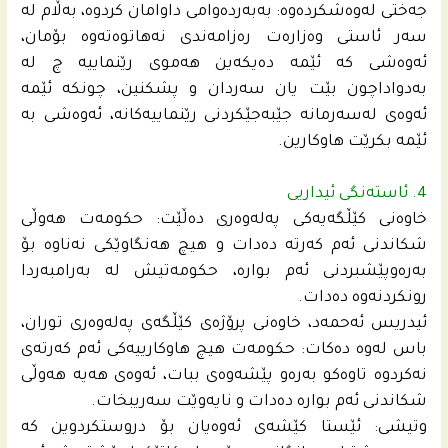
جه‌ختى له‌وه‌شكرده‌وه‌: به‌به‌رده‌وامى داوامان كردوه‌، به‌ڵام له‌
سه‌ر ئاستى وه‌زاره‌ت ره‌زامه‌ندى نه‌هاتوه‌ته‌وه‌ بۆمان،
ئه‌وه‌شى كه‌ ئێمه‌ ده‌یكه‌ین هه‌موى رێنماییه‌ چ له‌
به‌دواداچون بێت یان سه‌ردان و پشكنین، چونكه‌ ئێمه‌
ئه‌وه‌ى له‌سه‌رمانه‌ جێبه‌جێكردنى رێنماییه‌كانه‌، ئه‌وه‌شى به‌
ئێمه‌ بكرێت هاوكارین.
4. ئاستەنگی ئیداریی
خاوه‌نى كێڵگه‌یه‌كى په‌له‌وه‌رى ده‌ڵێت: حكومه‌ت هه‌وڵى
شكاندنى ئه‌م كه‌رته‌ ده‌دات و هیچ هه‌نگاوێكى نه‌ناوه‌ بۆ
به‌ره‌وپێشبردنى ئه‌م بواره‌، حكومه‌تیش له‌ به‌رامبه‌ردا
رونكردنه‌وه‌ ده‌دات.
ئیدریس ئه‌حمه‌د، خاوه‌نى پرۆژه‌ى كێڵگه‌ى په‌له‌وه‌رى توران،
باس له‌وه‌ ده‌كات: حكومه‌ت هیچ هاوكارییه‌كى ئه‌م كه‌رته‌ى
نه‌كردوه‌ تاوه‌كو به‌ره‌و پێشه‌وه‌ى ببات، ئه‌وه‌ى هه‌یه‌ هه‌وڵى
شكاندنى ئه‌م بواره‌ ده‌دات و نایه‌وێت سه‌ریبخات.
وتیشى: ئێستا كێشه‌ى ئه‌وه‌یان بۆ دروستكردوین كه‌