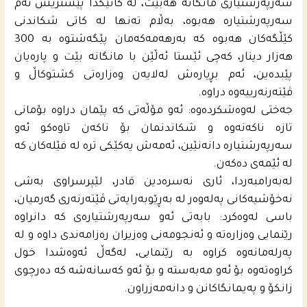
سه‌رپه‌رشتیارى مانگانه‌ هه‌بێت، له‌ كاتێكدا پێشتریش ئه‌م
سه‌رپه‌رشتیارە هه‌بوه‌، به‌ڵام ته‌نها له‌ كاتى شكاندنى
كێڵگه‌كان هه‌بوه‌ كه‌ به‌رهه‌مه‌كه‌مان پێگه‌شتوه‌ به‌ 300
هه‌زار دینار، كه‌چى ئێستا ئه‌ڵێن با مانگانه‌ بێت و پاره‌یان
پێبده‌ین، ئه‌م بڕیاره‌ش له‌لایه‌ن وه‌زاره‌تى كشتوكاڵ و
ڤێته‌رنه‌رییه‌وه‌ دراوه‌.
جه‌ختى له‌وه‌شكرده‌وه‌: ئه‌و مۆڵه‌تى كه‌ پێمان دراوه‌ بۆمانى
تازه‌ ناكه‌نه‌وه‌ و شكاندنمان بۆ ناكه‌ن تاوه‌كو ئه‌و
سه‌رپه‌رشتیاره‌ دانه‌نێین، ئه‌مه‌ش یه‌كێكى تره‌ له‌ فێله‌كان كه‌
له‌ ئێمه‌ى ده‌كه‌ن.
له‌به‌رامبه‌ردا، ئارى نه‌سره‌دین قادر، لێپرسراوى به‌شى
نه‌خۆشیه‌كانى په‌له‌وه‌ر له‌ به‌ڕێوبه‌رایه‌تى ڤێته‌رنه‌رى گه‌رمیان،
باسى له‌وه‌كرد: بابه‌تى ئه‌و سه‌رپه‌رشتیاره‌ى كه‌ دانراوه‌
رێنمایی وه‌زاره‌ته‌ و ئه‌نجومه‌نى وه‌زیران ره‌زامه‌ندى داوه‌ و له‌
په‌رله‌مانه‌وه‌ كراوه‌ به‌ رێنمایی، له‌گه‌ڵ ئه‌وه‌شدا خول
كراوه‌ته‌وه‌ بۆ ئه‌و مه‌به‌سته‌ و بۆ ئه‌و كه‌سانه‌شه‌ كه‌ ده‌رچوى
زانكۆ و په‌یمانگاكانن و دانه‌مه‌زراون.