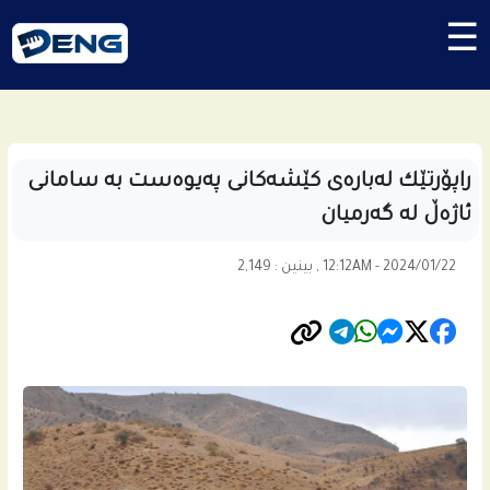
☰
راپۆرتێك له‌باره‌ى کێشەکانی پەیوەست بە سامانی
ئاژەڵ لە گەرمیان
12:12AM - 2024/01/22 , بینین : 2,149