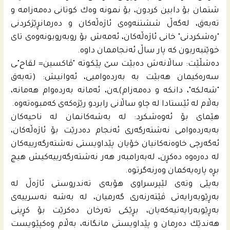
شتمان بۆ دابین كردون، بۆ نمونه‌ وه‌ك كوتانى ده‌مه‌زامه‌ و
ته‌به‌ق، له‌گه‌ڵ ششتنه‌وه‌ى ئاژه‌ڵه‌كان و ده‌رمانڕێژكردنى
"ره‌شكردنى" خانى ئاژه‌ڵه‌كان، ئه‌مه‌ش بۆ روبه‌روبونه‌وه‌ى تاى
خوێنبه‌ربون كه‌ پار ساڵ ئه‌نجاممان داوه‌.
ده‌شڵێت: ساڵانه‌ش ده‌بێت سێ پێکوتە "ڤاكسین= لقاح"ـى
سه‌رەكیمان هه‌بێت به‌ به‌رده‌وامیى، ئه‌وانیش: (ته‌به‌ق
"شه‌لكه‌"، دانكه‌ و ده‌مه‌زام)ـه‌ن، ئه‌مانه‌ به‌رده‌وام هه‌مانه،‌
به‌ڵام له‌ ئێستادا له‌ چاو ساڵانى رابردو رێژه‌كه‌ى كه‌مبوه‌ته‌وه‌.
هێماى بۆ ئه‌وه‌شكرد: له‌ به‌شه‌كانمان له‌ ناحیه‌كان
به‌به‌رده‌وامى نه‌شته‌رگه‌رى ئه‌نجام ده‌درێت بۆ ئاژه‌ڵه‌كان،
ئه‌گه‌رچى خاوه‌نه‌كانیان خۆیان پێداویستی نه‌شته‌رگه‌رییه‌كان
له‌ ده‌ره‌وه ده‌كڕن‌، له‌به‌رامبه‌ر هه‌ر نه‌شته‌رگه‌رییه‌كیش هیچ
بڕه‌ پاره‌یه‌كمان وه‌رنه‌گرتوه‌.
به‌پێى وته‌ى لێپرسراوى هۆبه‌ى ته‌ندروستى ئاژه‌ڵ له‌
به‌ڕێوبه‌رایه‌تى ڤێته‌رنه‌رى گه‌رمیان، له‌ به‌شه‌ نه‌سرییه‌ى
به‌ڕێوبه‌رایه‌تیه‌كه‌یان، بڕێكى ته‌رخان ده‌كرێت بۆ كڕینى
هه‌ندێك ده‌رمان و پێداویستى مانگانه‌، به‌ڵام وه‌كپێویست