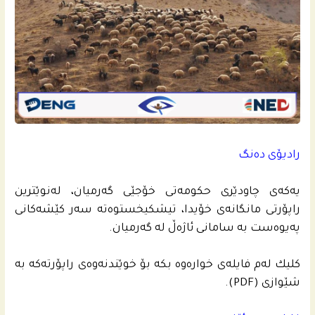
رادیۆى ده‌نگ
یه‌كه‌ى چاودێری حكومه‌تى خۆجێی گه‌رمیان، له‌نوێترین
راپۆرتى مانگانه‌ى خۆیدا، تیشكیخستوه‌ته‌ سه‌ر کێشەکانی
پەیوەست بە سامانی ئاژەڵ لە گەرمیان.
كلیك لەم فایلەی خواره‌وه‌ بكه‌ بۆ خوێندنه‌وه‌ى راپۆرته‌کە به‌
شێوازى (PDF).