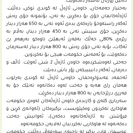
ده‌ڵێن زۆریان له‌سه‌ر ده‌كه‌وێت.
به‌ختیار حه‌مه‌خان، خاوه‌نى ئاژه‌ڵ له‌ گوندى توكن، ده‌ڵێت:
ئاژه‌ڵه‌كانمان جۆى بۆ ده‌كڕین به‌ ته‌ن، بۆنمونه‌ جۆى ره‌ش
ئه‌گه‌ر راسته‌وخۆ پاره‌كه‌ى بده‌ى ئه‌وه‌ ته‌نى به‌ 650 هه‌زار دینار
ده‌كڕین، جۆى سپیش ته‌نى به‌ 450 هه‌زار دینار، به‌ڵام به‌
رێژه‌ى %80ـى خه‌ڵك به‌قه‌رز ئه‌یهێنێ تاوه‌كو به‌رهه‌م پێ
ئه‌گات، بۆیه‌ ته‌نى جۆى ره‌ش به‌ 800 هه‌زار دینار له‌سه‌رمان
ده‌كه‌وێت، بۆ ئه‌مه‌ش حكومه‌ت هیچى بۆ نه‌كردوین.
جه‌ختى له‌وه‌شكرده‌وه‌: خاوه‌ن ئاژه‌ڵ 2 شتى ئه‌وێت: ئاڵف و
ده‌رمان، ئه‌گه‌ر دابینیبكه‌ن زۆر باش ده‌بێت.
ئه‌حمه‌د عه‌بدولڕه‌حمان، خاوه‌نى ئاژه‌ڵ له‌ گوندى به‌رلوت
هه‌مان راى هه‌یه‌ و جه‌خت له‌وه‌ ده‌كاته‌وه‌ ته‌نێك جۆ به‌
قه‌رزى درێژخایه‌ن به‌ 800 هه‌زار دینار ده‌كڕێت.
سه‌ربارى گله‌ى و گازنده‌ى خاوه‌ن ئاژه‌ڵه‌كان له‌وه‌ى حكومه‌ت
هاوكارى نه‌كردون وه‌كپێویست، بزگیره‌كان (ئەوانەی کڕین و
فرۆشتن بە ئاژەڵەکانەوە دەکەن)، ئه‌وانیش جه‌خت
ده‌كه‌نه‌وه‌ له‌ هاوكاریی نه‌كردنیان له‌لایه‌ن حكومه‌ته‌وه‌.
عوسمان قادر، بزگیر له‌ ناحیه‌ى سه‌رقه‌ڵا، ده‌ڵێت: حكومه‌ت