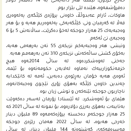
خه‌رج كردون، ئێستا هه‌ر دانه‌یه‌كى به‌ 14 ده‌فته‌ر دۆلار
ده‌فرۆشمه‌وه‌، هێنده‌ لێى بێزار بوم.
هاوكات، ئارام عه‌بدوڵڵا، خاوه‌نى پرۆژه‌ى كێڵگه‌ى په‌له‌وه‌رى
قه‌ڵا له‌ گه‌رمیان وتى: كێڵگه‌یه‌كى په‌له‌وه‌ریم هه‌یه‌ و بۆ هه‌ر
وه‌جبه‌یه‌ك 25 هه‌زار جوجكه‌ له‌خۆ ده‌گرێت، ساڵانه‌ش 5 بۆ 6
وه‌جبه‌ى تێ ئه‌كه‌م.
وتیشى: هه‌ر وه‌جبه‌یه‌كم نزیكه‌ى 55 ته‌ن به‌رهه‌مى هه‌یه‌،
به‌كۆى گشتى ساڵه‌كه‌ش نزیكه‌ى 310 ته‌ن به‌رهه‌مم هه‌یه‌.
جه‌ختى له‌وه‌شكرده‌وه‌: له‌ ساڵى 2014ـه‌وه‌ هیچ
خزمه‌تگوزارییه‌ك نه‌ماوه‌ له‌لایه‌ن حكومه‌ته‌وه‌ بۆ ئێمه‌،
ئه‌وه‌ى هه‌یه‌ خۆمان به‌ڕێوه‌ى ده‌به‌ین، ئه‌مه‌ له‌ كاتێكدایه‌
چه‌ندین خاوه‌ن كێڵگه‌ به‌هۆى زۆرى تێچوى وه‌جبه‌كانه‌وه‌،
ناچاربون جوجكه‌ تێنه‌كه‌ن و توشى زیان بوه‌.
هێماى بۆ ئه‌وه‌شكرد: له‌ ئێستادا زۆرمان له‌سه‌ر ده‌كه‌وێت
به‌تایبه‌ت به‌هۆى به‌رزى دۆلاره‌وه‌، بۆ نمونه‌ له‌ ساڵى 2021 كه‌
25 هه‌زار جوجكه‌م ده‌خسته‌ پرۆژه‌كه‌مه‌وه‌ 89 ملیۆن دینار
خه‌رجى هه‌بوه‌، له‌ ساڵى 2022 هه‌مان رێژه‌ى جوجكه‌
مه‌سره‌فه‌كه‌ى گه‌شتوه‌ته‌ 144 ملیۆن دینار، له‌ ساڵى