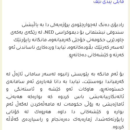
فایلی پیدی ئێف
رادیۆی ده‌نگ له‌چوارچێوه‌ى پرۆژه‌یه‌كى دا به‌ پاڵپشتى
سندوقی نیشتمانى بۆ دیموكراسی NED، له‌ رێگه‌ى یه‌كه‌ى
چاودێریی حكومه‌تى خۆجێی گه‌رمیانه‌وه‌، مانگانه‌ راپۆرتێك
له‌سه‌ر كه‌رتێك بڵاوده‌كاته‌وه‌، تیایدا ورده‌كاری ناساندنى ئه‌و
كه‌رته‌ و كێشه‌كانى ده‌خاته‌ڕو.
بۆ ئه‌م مانگه‌ به‌ پێویستی زانیوه‌ له‌سه‌ر سامانى ئاژه‌ڵ له‌
گه‌رمیاندا بوه‌ستێت، تیایدا به‌ داتا قه‌باره‌ى ئه‌م سامانه‌ى
خستوه‌ته‌ڕو، هاوكات ئه‌و كێشه‌ و ئاسته‌نگی و
ئاله‌نگارییانه‌یشی باس كردوه‌ كه‌ بواره‌كه‌ هه‌یه‌تى،
ئاماژه‌یشی به‌ رۆڵی حكومه‌ت له‌ مامه‌ڵه‌كردن له‌گه‌ڵ ئه‌م
بواره‌ و كێشه‌كانى دا داوه‌. هه‌روه‌ك له‌ كۆتایی
راپۆرته‌كه‌شدا، ژماره‌یه‌ك ده‌ره‌نجام و راسپارده‌ى گه‌ڵاڵه‌
كردوه‌.