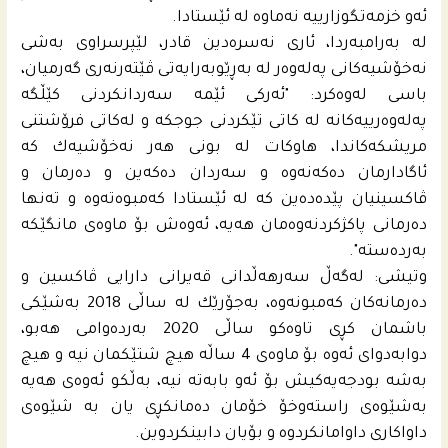
ئه‌و خزمه‌تگوزارییه‌ نه‌ماوه‌ له‌ ئێستادا.
له‌ به‌رامبه‌ردا، ئارى نه‌سره‌دین قادر، لێپرسراوى به‌شى
نه‌خۆشیه‌كانى په‌له‌وه‌ر له‌ به‌ڕێوبه‌رایه‌تى ڤێته‌رنه‌رى گه‌رمیان،
باسى له‌وه‌كرد: "ئه‌ركى ئێمه‌ سه‌ردانكردنى كێڵگه‌
په‌له‌وه‌رییه‌كانه‌ له‌ كاتى تێكردنى جوجكه‌ و له‌كاتى فرۆشتنى
مریشكه‌كاندا، هاوكات له‌ بونى هه‌ر نه‌خۆشیه‌ك كه‌
ئاگادارمان ده‌كه‌نه‌وه‌ و سه‌ردان ده‌كه‌ین و ده‌رمان و
ڤاكسینیان پێده‌ده‌ین كه‌ له‌ ئێستادا كه‌مبوه‌ته‌وه‌ و ته‌نها
ده‌رمانى پاكژكردنه‌وه‌مان هه‌یه،‌ ئه‌وه‌ش بۆ ماوه‌ى مانگێكه‌
به‌رده‌سته‌".
وتیشى: له‌گه‌ڵ سه‌رهه‌ڵدانى قه‌یرانى دارایی ڤاكسین و
ده‌رمانه‌كان كه‌مبونه‌وه‌، به‌جۆرێك له‌ ساڵى 2018 به‌شێكى
باشمان كڕى تاوه‌كو ساڵى 2020 به‌رده‌وامى هه‌بو،
دوابه‌دواى ئه‌وه‌ بۆ ماوه‌ى 4 ساڵه‌ هیچ شتێكمان نیه‌ و هیچ
به‌شه‌ بودجه‌یه‌كیش بۆ ئه‌و بابه‌ته‌ نیه‌، به‌ڵكو ئه‌وه‌ى هه‌یه‌
به‌شێوه‌ى راسته‌وخۆ خۆمان ده‌مانكڕى یان به‌ شێوه‌ى
داواكارى داوامانكردوه‌ و بۆیان دابینكردوین.