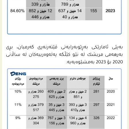
به‌پێى ئامارێكى به‌ڕێوبه‌رایه‌تى ڤێته‌رنه‌رى گه‌رمیان، بڕى
به‌رهه‌مى مریشك له‌ نێو كێڵگه‌ په‌له‌وه‌رییه‌كان لە ساڵانی
2020 بۆ 2023 به‌مشێوه‌یه‌یە: