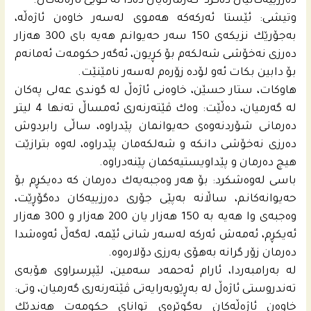
ده‌رزییه‌كانیان ده‌كرد كه‌ژماره‌یان ده‌دا له‌ گوێى ئاژه‌ڵه‌كان.
وتیشى: ئێستا ئه‌ركه‌كه‌ هه‌موى له‌سه‌ر خاوه‌ن ئاژه‌ڵه‌،
به‌جۆرێك نزیكه‌ى 150 سه‌ر حه‌یوانم هه‌یه‌ باى 300 هه‌زار
ده‌رزى نه‌خۆشى شه‌لكه‌م بۆ كڕیون‌، ئه‌گه‌ر حكومه‌ت ئه‌مانه‌م
بۆ دابین بكات ئه‌و لۆده‌ زۆره‌م له‌سه‌ر نامێنێت.
هاوكات، ستار حسێن، خاوه‌نى ئاژه‌ڵ له‌ گوندى عه‌لى په‌كان
له‌ گه‌رمیان، ده‌ڵێت: وه‌ك ڤێته‌رنه‌رى ئه‌مساڵ ته‌نها 4 لیتر
ده‌رمانى شۆردنه‌وه‌ى حه‌یوانمان پێدراوه‌، ساڵى رابردوش
ده‌رزى نه‌خۆشى دانكه‌ و شه‌لكه‌مان پێدراوه‌، له‌وه‌ بترازێت
هیچ ده‌رمان و پێداویستیه‌كمان پێنه‌دراوه‌.
باسى له‌وه‌شكرد: بۆ هه‌ر وه‌جبه‌یه‌ك ده‌رمان كه‌ ده‌یكڕم بۆ
حه‌یوانه‌كانم، ساڵانه‌ به‌پێى جۆرى ده‌رزییه‌كان ده‌گۆڕێت،
وه‌جبه‌ى وا هه‌یه‌ به‌ 150 هه‌زار یان 200 هه‌زار و 300 هه‌زار
ئه‌یكڕم، ئه‌مه‌ش ئه‌ركه‌ له‌سه‌ر شانى ئێمه‌، له‌گه‌ڵ ئه‌وه‌شدا
ده‌رمان زۆر گرانه‌ به‌هۆى به‌رزى دۆلاره‌وه‌.
له‌ به‌رامبه‌ردا، ئارام ئه‌حمه‌د سه‌مین، لێپرسراوى هۆبه‌ى
ته‌ندروستى ئاژه‌ڵ له‌ به‌ڕێوبه‌رایه‌تى ڤێته‌رنه‌رى گه‌رمیان، وتى:
خاوه‌ن ئاژه‌ڵه‌كان به‌گوێره‌ى تواناى حكومه‌ت هه‌ندێك