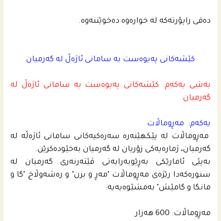
ده‌قی راپۆرته‌كه‌ له‌ خواره‌وه‌ ده‌خوێننه‌وه‌.
کێشەکانی پەیوەست بە سامانی ئاژەڵ لە گەرمیان
بەشی یەکەم: کێشەکانی پەیوەست بە سامانی ئاژەڵ لە
گەرمیان
یه‌كه‌م: مه‌ڕوماڵات
مه‌ڕوماڵات له‌ پێكهێنه‌ره‌ سه‌ره‌كیه‌كانى سامانى ئاژه‌ڵه‌ له‌
گه‌رمیان، ژماره‌یه‌كى زۆریان له‌ گه‌رمیان به‌خێوده‌كرێن.
به‌پێى ئامارێكى به‌ڕێوبه‌رایه‌تى ڤێته‌رنه‌رى گه‌رمیان له‌
سنوره‌كه‌دا رێژه‌ى مه‌ڕوماڵات "مەڕ و بزن" و ره‌شه‌وڵاخ "گا و
مانگا و گامێش" به‌مشێوه‌یه‌یە:
مه‌ڕوماڵات: 600 هه‌زار