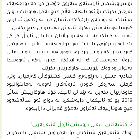
نوسراویشمان ئاراسته‌ى سه‌روى خۆمان كرد كه‌ بودجه‌یه‌ك
ته‌رخان بكرێت بۆ ئه‌و بابه‌ته،‌ به‌ڵام هیچ نه‌كرا، هاوكات داواى
به‌شێك له‌ بودجه‌ى پارێزگاكانیشمان كرد له‌ رێگه‌ى ئیداره‌ى
گه‌رمیانه‌وه‌ ئه‌ویش نه‌كرا، ئێمه‌ش نه‌مانتوانى هیچ بكه‌ین.
ئه‌مه‌ له‌ كاتێكدایه‌ له‌ هه‌مو وڵاتان سامانى ئاژه‌ڵ گرنگى
پێدراوه‌ و پرۆژه‌ى تایبه‌ت به‌و بواره‌ هه‌یه‌، به‌ڵام له‌ هه‌رێمى
كوردستان كه‌م و سنورداره‌، ئه‌وه‌ى هه‌یه‌ پشت به‌و سامانى
ئاژه‌ڵه‌ ده‌به‌سترێت كه‌ له‌ لادێكان هه‌ن، له‌گه‌ڵ ئه‌وه‌شدا
نه‌توانراوه‌ وه‌ك پێویست هاوكارییان بكرێت.
شادیه‌ حسێن، به‌ڕێوبه‌رى گشتى كشتوكاڵى گه‌رمیان، وتى:
گرفتى سه‌ره‌كى خاوه‌ن ئاژه‌ڵه‌كان ئه‌وه‌یه‌ نه‌مانتوانیوه‌
هاوكارییان بكه‌ین له‌ پێدانى ئالیك، كۆتا هاوكارییش ساڵى
2019 بو كه‌ ئالیكمان دابه‌شكرد له‌ دواى ئه‌و ساڵەشەوە
هیچ هاوكارییه‌ك نه‌كراون به‌هۆى قه‌یرانى داراییه‌وه‌.
2. کێشەکانی لایەنی دروستیی ئاژەڵ "ڤێته‌رنه‌ریى"
"وه‌ك ڤێته‌رنه‌رى شتێكیان بۆ نه‌كردوین شایه‌نى باسكردن