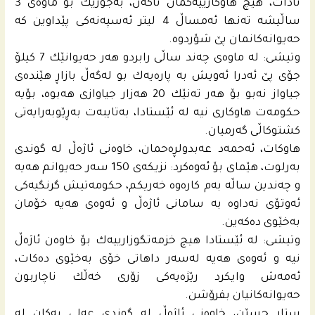
نادات، هیچ هاوكارییه‌كمان ناكه‌ن، به‌جۆرێك بۆ ماوه‌ى 3
ساڵیشه‌ ته‌نها ئه‌مساڵ 4 لیتر ئه‌سپه‌نه‌كى پێداوین كه‌
حه‌یوانه‌كانمان پێ شۆردوه‌.
وتیشى: له‌ ماوه‌ى چه‌ند ساڵى رابردو هه‌ر حه‌یوانێك 7 كیلۆ
جۆى پێ ئه‌درا ئه‌ویش به‌ پاره‌یه‌ك بو له‌گه‌ڵ بازاڕ هێنده‌ى
جیاواز نه‌بو بۆ هه‌ر ته‌نێك 20 هه‌زار جیاوازى هه‌بوه‌، بۆیه‌
حكومه‌ت هاوكارى نیه‌‌ له‌ ئێستادا، به‌تایبه‌ت به‌ڕێوبه‌رایه‌تى
كشتوكاڵى گه‌رمیان.
هاوكات، ئه‌حمه‌د عه‌بدولڕه‌حمان، خاوه‌نى ئاژه‌ڵ له‌ گوندى
به‌رلوت، هێماى بۆ ئه‌وه‌كرد: نزیكه‌ى 150 سه‌ر حه‌یوانم هه‌یه‌
و چه‌ندین ساڵه‌ به‌م كاره‌وه‌ خه‌ریكم، حكومه‌تیش گرنگیه‌كى
ئه‌وتۆى نه‌داوه‌ به‌ سامانى ئاژه‌ڵ و ئه‌وه‌ى هه‌یه‌ خۆمان
به‌خێوى ده‌كه‌ین.
وتیشى: له‌ ئێستادا هیچ خزمه‌تگوزارییه‌ك بۆ خاوه‌ن ئاژه‌ڵ
نیه‌ و ئه‌وه‌ى هه‌یه‌ له‌سه‌ر داهاتى خۆى به‌خێوى ده‌كات،
ئه‌مه‌ش وایكرد رێژه‌یه‌كى زۆرى خه‌ڵك ناچاربون
حه‌یوانه‌كانیان بفرۆشن‌.
ستار حسێن، خاوه‌نى ئاژه‌ڵ له‌ گوندى عه‌لى په‌كان له‌