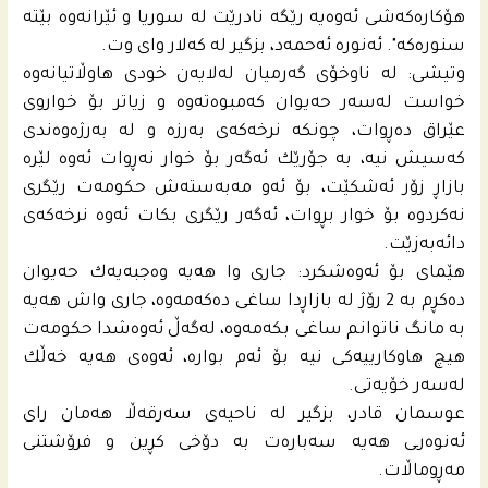
هۆكاره‌كه‌شى ئه‌وه‌یه‌ رێگه‌ نادرێت له‌ سوریا و ئێرانه‌وه‌ بێته‌
سنوره‌كه‌". ئه‌نوره‌ ئه‌حمه‌د، بزگیر له‌ كه‌لار وای وت.
وتیشى: له‌ ناوخۆى گه‌رمیان له‌لایه‌ن خودی هاوڵاتیانه‌وه‌
خواست له‌سه‌ر حه‌یوان كه‌مبوه‌ته‌وه‌ و زیاتر بۆ خواروى
عێراق ده‌ڕوات، چونكه‌ نرخه‌كه‌ى به‌رزه‌ و له‌ به‌رژه‌وه‌ندى
كه‌سیش نیه‌، به‌ جۆرێك ئه‌گه‌ر بۆ خوار نه‌ڕوات ئه‌وه‌ لێره‌
بازاڕ زۆر ئه‌شكێت، بۆ ئه‌و مه‌به‌سته‌ش حكومه‌ت رێگرى
نه‌كردوه‌ بۆ خوار بڕوات، ئه‌گه‌ر رێگرى بكات ئه‌وه‌ نرخه‌كه‌ى
دائه‌به‌زێت.
هێماى بۆ ئه‌وه‌شكرد: جارى وا هه‌یه‌ وه‌جبه‌یه‌ك حه‌یوان
ده‌كڕم به‌ 2 رۆژ له‌ بازاڕدا ساغى ده‌كه‌مه‌وه‌، جارى واش هه‌یه‌
به‌ مانگ ناتوانم ساغى بكه‌مه‌وه‌، له‌گه‌ڵ ئه‌وه‌شدا حكومه‌ت
هیچ هاوكارییه‌كى نیه‌ بۆ ئه‌م بواره‌، ئه‌وه‌ى هه‌یه‌ خه‌ڵك
له‌سه‌ر خۆیه‌تى.
عوسمان قادر، بزگیر له‌ ناحیه‌ى سه‌رقه‌ڵا هه‌مان راى
ئه‌نوەرـى هه‌یه‌ سه‌باره‌ت به‌ دۆخى كڕین و فرۆشتنى
مه‌ڕوماڵات.