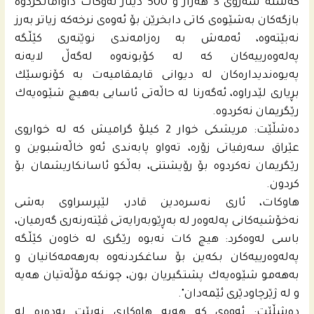
گه‌شته‌ سه‌روى 3 هه‌زار و 500 دینار ئه‌وكات داوامانکردوە
بازگه‌كان به‌شێوه‌ى كاتى دابخرێن بۆ ئه‌وه‌ى نرخه‌كه‌ زیاتر به‌رز
نه‌بێته‌وه‌، ئه‌مه‌ش به‌ ره‌زامه‌ندى نوێنه‌رى كێڵگه‌
په‌له‌وه‌رییه‌كان كه‌ له‌ كۆبونه‌وه‌ له‌گه‌ڵ لایه‌نه‌
په‌یوه‌ندیداره‌كان له‌ دیوانى قایمقامیه‌ت به‌ كۆنوسێك
بڕیارى لێدراوه‌، ئه‌گه‌رنا له‌ حاڵه‌تى ئاسایی به‌هیچ شێوه‌یه‌ك
رێگریمان نه‌كردوه‌.
ده‌شڵێت: مریشكى خوار 2 كیلۆ گرامیش كه‌ له‌ خواروى
عێراق سه‌رفیاتى زۆره،‌ ته‌واو پابه‌ندى ئه‌و خاڵه‌شبوین و
رێگریمان نه‌كردوه‌ بۆ رۆیشتنى، به‌ڵكو ئاسانكاریشمان بۆ
كردون.
هاوكات، ئارى نه‌سره‌دین قادر، لێپرسراوى به‌شى
نه‌خۆشیه‌كانى په‌له‌وه‌ر له‌ به‌ڕێوبه‌رایه‌تى ڤێته‌رنه‌رى گه‌رمیان،
باسى له‌وه‌كرد: هیچ كات نه‌بوه‌ رێگرى له‌ خاوه‌ن كێڵگه‌
په‌له‌وه‌رییه‌كان بكه‌ین بۆ ساغكردنه‌وه‌ به‌رهه‌مه‌كانیان و
به‌هه‌مو شێوه‌یه‌ك پشتگیریان بون، چونكه‌ مۆڵه‌تیان هه‌یه‌
و له‌ ژێرچاودێرى ئێمه‌دان".
ده‌شڵێت: ئه‌وه‌ى كه‌ هه‌یه‌ هاوكارى نه‌بێت به‌ده‌ره‌ له‌