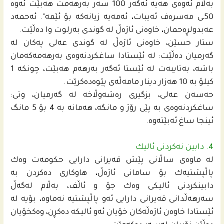
به‌ڵام ئه‌وه‌ى هه‌یه‌ ئه‌گه‌ر 100 سه‌ر به‌رهه‌مت هه‌بێت ئه‌وه‌
50ـى مه‌سره‌ف ئه‌یبات، ئه‌مه‌یه‌ زیانه‌كه‌ بۆ ئێمه‌". ئه‌حمه‌د
عه‌بدولڕه‌حمان، خاوه‌نى ئاژه‌ڵ له‌ گوندى به‌رلوت وا ده‌ڵێت.
ستار حسێن، خاوه‌نى ئاژه‌ڵ له‌ گوندى عه‌لى په‌كان له‌
گه‌رمیان ده‌ڵێت: له‌ ئێستادا ساغكردنه‌وه‌ى به‌رهه‌مه‌كه‌مان
باشه‌، به‌تایبه‌ت له‌ ئێستا ئه‌گه‌ر به‌رهه‌م هه‌بێت، چونكه‌ 1
كیلۆ به‌ 10 هه‌زار دینار مامه‌ڵه‌ى پێوه‌ده‌كرێت.
حەسەن عه‌لى، بزگیرى ره‌شه‌وڵاخه‌ له‌ گه‌رمیان، وتى:
ساغكردنه‌وه‌ى به‌ پێى رۆژ و مانگه‌، هه‌مانه‌ به‌ 4 بۆ 5 مانگ
ئینجا ساغ ئه‌بێته‌وه‌.
4. دابین نه‌كردنى ئالیك
له‌ ماوه‌ى ساڵانى پێش قه‌یرانى دارایی حكومه‌ت وه‌ك
پاڵپشتیه‌ك بۆ سامانى ئاژه‌ڵ، هاوكارى ده‌كردن به‌
دابینكردنى ئالیكى وه‌ك جۆ و ئاڵف، به‌ڵام له‌گه‌ڵ
سه‌رهه‌ڵدانى قه‌یرانى دارایی ئه‌و پاڵپشتیه‌ نه‌ماوه‌، بۆیه‌ له‌
ئێستادا خاوه‌ن ئاژه‌ڵه‌كان خۆیان ئه‌و ئالیكه‌ ده‌كڕن، وه‌كخۆیان