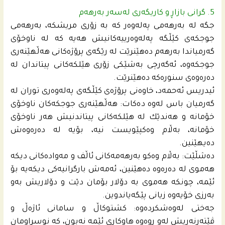
5. گرانی بازاڕ و كاریگه‌رى له‌سه‌ر به‌رهه‌م
جگه‌ له‌ به‌رهه‌مى په‌له‌وه‌ر كه‌ به‌ زۆری مریشكه‌، به‌رهه‌مى
جوجكه‌ى كێڵگه‌ په‌له‌وه‌رییه‌كانیش هه‌یه‌ كه‌ له‌ ناوخۆى
گه‌رمیاندا به‌رهه‌م ده‌هێنرێت له‌ رێگه‌ى پرۆژه‌كانى هه‌ڵهێنه‌رى
جوجكه‌وه‌، ئه‌گه‌رچى به‌شێكى زۆرى هێلكه‌كانى پیتاندان له‌
ده‌ره‌وه‌ى سنوره‌كه‌ ده‌هێنرێت.
ئیدریس ئه‌حمه‌د، خاوه‌نى پرۆژه‌ى كێڵگه‌ى په‌له‌وه‌رى توران له‌
گه‌رمیان باس له‌وه‌ ده‌كات: هه‌ڵهێنه‌رى جوجكه‌كان ناوخۆى
خۆمانه‌ و هه‌ندێك له‌ هێلكه‌كانى پیتاندنیش هه‌ر ناوخۆى
خۆمانه‌، به‌ڵام وه‌كپێویست نیه‌، بۆیه‌ له‌ ده‌ره‌وه‌ش
ده‌یهێنین.
ده‌شڵێت: به‌ڵام وه‌كو به‌رهه‌مه‌كانى ئاڵف و مه‌واده‌كانى دیكه‌
هه‌موى له‌ ده‌ره‌وه‌ ده‌هێنین، ئه‌مه‌ش بارگرانیه‌كى دیكه‌یه‌ بۆ
ئێمه‌، چونكه‌ هه‌موى به‌ دۆلار بۆمان دێت و دۆلاریش به‌و
به‌رزى خۆیه‌وه‌ زیانى پێگه‌یاندوین.
جه‌ختى له‌وه‌شكرده‌وه‌: كشتوكاڵ و سامانى ئاژه‌ڵ و
ڤێته‌رنه‌ریش له‌و روه‌وه‌ هاوكارى ئێمه‌ نه‌بون، كه‌ نوسراومان