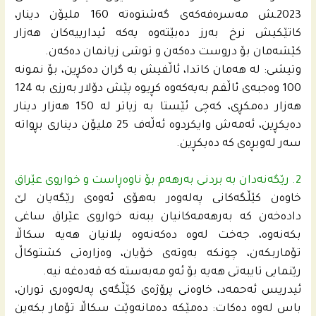
2023ـش مه‌سره‌فه‌كه‌ى گه‌شتوه‌ته‌ 160 ملیۆن دینار،
كاتێكیش نرخ به‌رز ده‌بێته‌وه‌ یه‌كه‌ ئیدارییه‌كان هه‌زار
كێشه‌مان بۆ دروست ده‌كه‌ن و توشى زیانمان ده‌كه‌ن.
وتیشی: له‌ هه‌مان كاتدا، ئاڵفیش به‌ گران ده‌كڕین، بۆ نمونه‌
100 وه‌جبه‌ى ئاڵفم به‌یه‌كه‌وه‌ كڕیوه‌ پێش دۆلار به‌رزى به‌ 124
هه‌زار ده‌مكڕى، كه‌چى ئێستا به‌ زیاتر له‌ 150 هه‌زار دینار
ده‌یكڕین، ئه‌مه‌ش وایكردوه‌ ئه‌ڵه‌ف 25 ملیۆن دینارى بڕواته‌
سه‌ر له‌وبڕه‌ى كه‌ ده‌یكڕین.
2. رێگەنەدان بە بردنی بەرهەم بۆ ناوەڕاست و خواروی عێراق
خاوه‌ن كێڵگه‌كانى په‌له‌وه‌ر به‌هۆى ئه‌وه‌ى رێگه‌یان لێ
داده‌خه‌ن كه‌ به‌رهه‌مه‌كانیان ببه‌نه‌ خواروى عێراق ساغى
بكه‌نه‌وه،‌ جه‌خت له‌وه‌ ده‌كه‌نه‌وه‌ پلانیان هه‌یه‌ سكاڵا
تۆماربكه‌ن، چونكه‌ به‌وته‌ى خۆیان، وه‌زاره‌تى كشتوكاڵ
رێنمایى تایبه‌تى هه‌یه‌ بۆ ئه‌و مه‌به‌سته‌ كه‌ قه‌ده‌غه‌ نیه‌.
ئیدریس ئه‌حمه‌د، خاوه‌نى پرۆژه‌ى كێڵگه‌ى په‌له‌وه‌رى توران،
باس له‌وه‌ ده‌كات: ده‌مێكه‌ ده‌مانه‌وێت سكاڵا تۆمار بكه‌ین