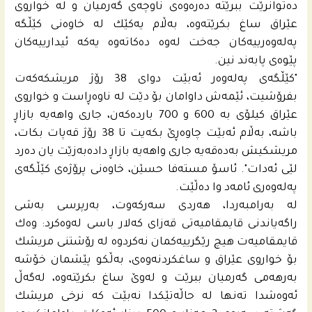
ده‌توانرێت ببرێته‌ ده‌ره‌وه‌ى ناوچه‌ى گه‌رمیان و له‌ خواروى
عێراق ساغ بكرێته‌وه‌، به‌ڵام یه‌كێك له‌ خاوه‌نى كێڵگه‌
په‌له‌وه‌رییه‌كان جه‌خت له‌وه‌ ده‌كاته‌وه‌ یه‌كه‌ ئیدارییه‌كان
پێوه‌ى پابه‌ند نین.
"كێڵگه‌ى په‌له‌وه‌ر ئەبێت دوای 38 رۆژ مریشکەکەت
بفرۆشیت، ئێمەش داوامان بۆ دێت لە ناوەڕاست و خواروی
عێراق کیلۆی بە 600 و 700 باردەکەن، جاری واهەیە بازاڕ
باشە، بەڵام ئەبێت چاوەڕێ بکەیت تا 38 رۆژ قەپات بکات،
مریشکیش بەدەقەیە جاری واهەیە بازاڕ دادەبەزێت یان دەرد
لێی ئەدات". ئاسۆ مستەفا حسێن، خاوەنی پرۆژه‌ى كێڵگه‌ى
په‌له‌وه‌رى ئامەد وا ده‌ڵێت.
له‌ به‌رامبه‌ردا، هه‌ردى سه‌ركه‌وت، به‌رپرسى به‌شى
راگه‌یاندنى قایمقامیه‌تى قه‌زاى كه‌لار باسى له‌وه‌كرد: وه‌ك
قایمقامیه‌ت هیچ رێگرییه‌كمان نه‌كردوه‌ له‌ رۆشتنى مریشك
بۆ خواروى عێراق و ساغكردنه‌وه‌ى، به‌ڵكو پێشمان خۆشه‌
به‌رهه‌مى گه‌رمیان ببرێت و له‌وێ ساغ بكرێته‌وه‌، له‌گه‌ڵ
ئه‌وه‌شدا ته‌نها له‌ حاڵه‌تێكدا نه‌بێت كه‌ نرخى مریشك