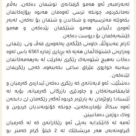
له‌به‌رامبه‌ر ئه‌و هه‌مو گرفتانه‌ى توشمان ده‌كه‌ن، به‌ڵام
نه‌مانكردوه‌، چونكه‌ ترسى ئه‌وه‌مان هه‌بوه‌ پرۆژه‌كانمان
بكه‌وێته‌ مه‌ترسیه‌وه‌ و شكاندن و شتمان بۆ نه‌كه‌ن، له‌به‌ر
ئه‌وه‌ى دڵنیاین هه‌مو شتێكمان پێده‌كه‌ن و هه‌مو
كێشه‌یه‌كمان بۆ دروست ده‌كه‌ن.
ئارام عه‌بدوڵڵا، خاوه‌نى كێڵگه‌ى په‌له‌وه‌رى قه‌ڵا، وتى: رێنمایی
وه‌زاره‌تى كشتوكاڵمان هه‌یه‌ كه‌ بڕیارى ژماره‌ 6561 باس له‌وه‌
ده‌كات به‌هیچ شێوه‌یه‌ك رێگرى نه‌كرێت له‌ به‌رهه‌مه‌كانمان
بیبه‌ینه‌ خواروى عێراق ساغى بكه‌ینه‌وه‌، كه‌چى رێگریمان
لێده‌كه‌ن.
ده‌شڵێت: ئه‌و لایه‌نانه‌ى كه‌ رێگرى ده‌كه‌ن ئیداره‌ى گه‌رمیان و
قایمقامیه‌ته‌كان و چاودێرى بازرگانى گه‌رمیانه‌، بۆیه‌ له‌
ئێستادا راوێژمان به‌ پارێزه‌ر كردوه‌ ئه‌گه‌ر رێگه‌مان لێ دابخه‌ن
ئه‌وه‌ سكاڵا تۆمارده‌كه‌ین، چونكه‌ كۆتوبه‌ندیان كردوین و
وه‌ك دوژمن ده‌مانبینن.
ئه‌مه‌ له‌ كاتێكدایه‌ به‌پێى ئه‌و رێكارانه‌ى كه‌ له‌ گه‌رمیان
گیراوه‌تەبه‌ر، هه‌ر مریشكێك له‌ 2 كیلۆ گرام كه‌متر بو