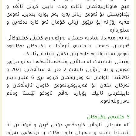
هیچ هاوكارییه‌كمان ناكات وه‌ك دابین كردنى ئاڵف و
پێداویستى بۆ ئه‌وه‌ى زیاتر په‌ره‌ به‌م بواره‌ بده‌ین، ئه‌وه‌ى
هه‌یه‌ رۆژانه‌ بۆ بژێوى ژیانى خۆمان ئه‌و كاره‌ ده‌كه‌ین و
سنورداره‌.
له‌ به‌رامبه‌ردا، شادیه‌ حسێن، به‌ڕێوبه‌رى گشتى كشتوكاڵى
گه‌رمیان، جەخت لە قسه‌ى ئاژه‌ڵدار و بزگیره‌كان ده‌كاته‌وه‌
به‌وه‌ى نەیانتوانیوە هاوکاریان بکەن بە پێدانی ئالیک.
وتیشی: به‌تایبه‌ت له‌ ساڵانى وشكه‌ساڵیه‌كه‌دا به‌ نوسراوى
فه‌رمى و به‌ راپۆرتى تایبه‌ت 2 جار له‌ ساڵه‌كانى 2021 و
202شدا داوامان له‌ وه‌زارەتمان كردوه‌ بڕى 6 ملیار دینار
ته‌رخان بكه‌ن بۆ قه‌ره‌بوكردنه‌وه‌ى خاوه‌ن ئاژه‌ڵه‌كان و
دابینكردنى ئالیك بۆیان، به‌ڵام تاوه‌كو ئێستا وه‌ڵام
نه‌دراوینه‌ته‌وه‌.
5. کێشەی بزگیره‌كان
"له‌ مه‌یدانى ئاژه‌ڵان كارده‌كه‌م، دۆخى كڕین و فرۆشتن له‌
ئێستادا باشه‌ و حه‌یوان پاره‌ ده‌كات و نرخه‌كه‌ى به‌رزه‌،