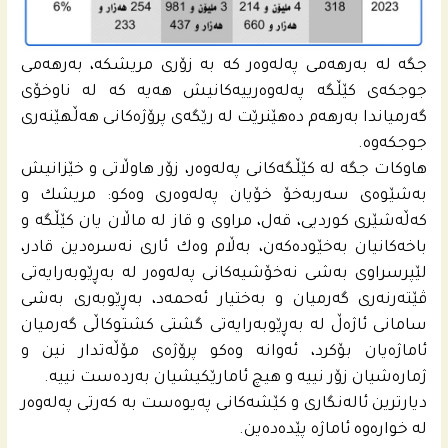
جگه‌ له‌ به‌رهه‌مى په‌له‌وه‌ر كه‌ به‌ زۆری مریشكه‌، به‌رهه‌مى
جوجكه‌ى كێڵگه‌ په‌له‌وه‌رییه‌كانیش هه‌یه‌ كه‌ له‌ ناوخۆى
گه‌رمیاندا به‌رهه‌م ده‌هێنرێت له‌ رێگه‌ى پرۆژه‌كانى هه‌ڵهێنه‌رى
جوجكه‌وه‌.
هاوكات جگه‌ له‌ كێڵگه‌كانى په‌له‌وه‌ر، زۆر هاوڵاتى و خێزانیش
به‌شێوه‌ى سه‌ربه‌خۆ خۆیان په‌له‌وه‌رى وه‌كو: مریشك و
كه‌ڵه‌شێرى كوردیی، قه‌ل، مراوی و قاز له‌ ماڵان یان كێڵگه‌ و
باخه‌كانیان به‌خێوده‌كه‌ن، به‌ڵام وه‌ك ئارى نه‌سره‌دین قادر،
لێپرسراوى به‌شى نه‌خۆشیه‌كانى په‌له‌وه‌ر له‌ به‌ڕێوبه‌رایه‌تى
ڤێته‌رنه‌رى گه‌رمیان و به‌ختیار ئه‌حمه‌د، به‌ڕێوبه‌رى به‌شى
سامانى ئاژه‌ڵ له‌ به‌ڕێوبه‌رایه‌تى گشتى كشتوكاڵى گه‌رمیان
ئاماژه‌یان بۆكرد، ئه‌وانه‌ وه‌كو پرۆژه‌ى مۆڵه‌تدار نین و
ژماره‌شیان زۆر نییه‌ و هیچ ئامارێكیشیان به‌رده‌ست نییه‌.
دیارترین ئالەنگاری و کێشەکانی په‌یوه‌ست به‌ كه‌رتى په‌له‌وه‌ر
لە خوارەوە ئاماژە پێدەدەین.