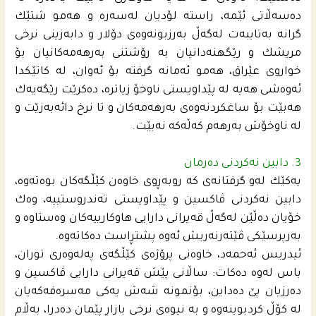
ده‌سەڵاتى ئێمه‌، راسته‌ لۆدیان له‌سه‌ره‌ و هه‌مو شتێك
گرانه‌ به‌تایبه‌ت له‌گه‌ڵ به‌رزبونه‌وه‌ى دۆلار و دابه‌زینى نرخى
مریشك و رێگهنه‌دانیان به‌ رۆشتنی به‌رهه‌مه‌كانیان بۆ
خواروى عێراق، هه‌مو ئه‌مانه‌ گرفته‌ بۆ ئه‌وان، له‌ كاتێكدا
ئه‌وه‌شى هه‌یه‌ له‌ پێداویستى ناوخۆ زیاتره‌، ده‌كرێت رێگه‌یه‌ك
هه‌بێت بۆ ساغكردنه‌وه‌ى به‌رهه‌مه‌كان و تا نرخ دائه‌به‌زێت و
له‌ ناوخۆش بەرهەم كه‌ڵە‌كه‌ نه‌بێت.
3. دابین نه‌كردنى ده‌رمان
یه‌كێك له‌و گرفتانه‌ى كه‌ روبه‌ڕوى خاوه‌ن كێڵگه‌كان بوه‌ته‌وه‌،
دابین نه‌كردنى ڤاكسین و پێداویستی ته‌ندروستییه‌، وه‌ك
خۆیان ده‌ڵێن له‌گه‌ڵ قه‌یرانى دارایی هاوكارییه‌كان وه‌ستاوه‌ و
به‌رپرسێكى ڤێته‌رنه‌ریش ئه‌وه‌ پشتڕاست ده‌كاته‌وه‌.
ئیدریس ئه‌حمه‌د، خاوه‌نى پرۆژه‌ى كێڵگه‌ى په‌له‌وه‌رى توران،
باس له‌وه‌ ده‌كات: ساڵانى پێش قه‌یرانى دارایی ڤاكسین و
ده‌رزیان پێ ده‌داین، بۆنمونه شەش یه‌كى مه‌سره‌فه‌كه‌یان
له‌ كۆڵ كردبوینه‌وه‌ و به‌ نیوه‌ى نرخى بازاڕ پێمان ده‌درا، به‌ڵام