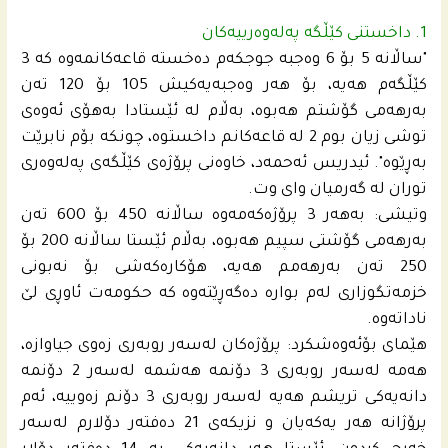
1. داخستنى كێڵگه‌ په‌له‌وه‌رییه‌كان
"ساڵانه‌ 5 بۆ 6 وه‌جبه‌ جوجكه‌م ده‌خسته‌ قاعه‌كانمه‌وه‌ كه‌ 3
كێڵگه‌م هه‌یه‌، بۆ هه‌ر وه‌جبه‌یه‌كیش 105 بۆ 120 ته‌ن
به‌رهه‌مى گۆشتم هه‌بوه‌، به‌ڵام له‌ ئێستادا به‌هۆى ئه‌وه‌ى
توشى زیان بوم 2 له‌ قاعه‌كانم داخستوه‌، چونكه‌ بۆم نابرێت
به‌ڕێوه‌". ئیدریس ئه‌حمه‌د، خاوه‌نى پرۆژه‌ى كێڵگه‌ى په‌له‌وه‌رى
توران له‌ گه‌رمیان وای وت.
وتیشى: به‌هه‌ر 3 پرۆژه‌كه‌مه‌وه‌ ساڵانه‌ 450 بۆ 600 ته‌ن
به‌رهه‌مى گۆشتى سپیم هه‌بوه‌، به‌ڵام ئێستا ساڵانه‌ 200 بۆ
250 ته‌ن به‌رهه‌مم هه‌یه‌، هۆكاره‌كه‌شى بۆ نه‌بونى
خزمه‌تگوزارى له‌‌م بواره‌ ده‌گه‌ڕێته‌وه‌ كه‌ حكومه‌ت ئاوڕى لێ
ناداته‌وه‌.
هێماى بۆئه‌وه‌شكرد: پرۆژه‌كان له‌سه‌ر روبه‌رى زه‌وى جیاوازه،‌
هه‌مه‌ له‌سه‌ر روبه‌رى 3 دۆنمه‌ هه‌شمه‌ له‌سه‌ر 2 دۆنمه‌
دانه‌یه‌كى تریشم هه‌یه‌ له‌سه‌ر روبه‌رى 3 دۆنم زه‌وییه‌، ئه‌م
پرۆژانه‌ هه‌ر یه‌كه‌یان و نزیكه‌ى 21 ده‌فته‌ر دۆلارم له‌سه‌ر