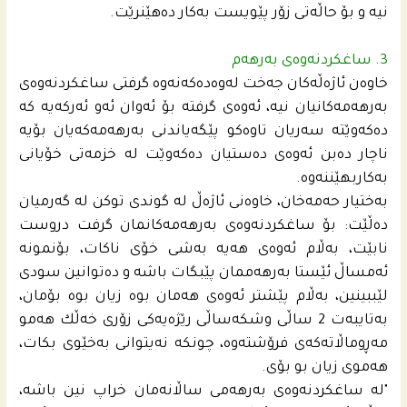
نیه‌ و بۆ حاڵه‌تى زۆر پێویست به‌كار ده‌هێنرێت.
3. ساغكردنه‌وه‌ى به‌رهه‌م
خاوه‌ن ئاژه‌ڵه‌كان جه‌خت له‌وه‌ده‌كه‌نه‌وه‌ گرفتى ساغكردنه‌وه‌ى
به‌رهه‌مه‌كانیان نیه‌، ئه‌وه‌ى گرفته‌ بۆ ئه‌وان ئه‌و ئه‌ركه‌یه‌ كه‌
ده‌كه‌وێته‌ سه‌ریان تاوه‌كو پێگه‌یاندنى به‌رهه‌مه‌كه‌یان بۆیه‌
ناچار ده‌بن ئه‌وه‌ى ده‌ستیان ده‌كه‌وێت له‌ خزمه‌تى خۆیانى
به‌كاربهێننه‌وه‌.
به‌ختیار حه‌مه‌خان، خاوه‌نى ئاژه‌ڵ له‌ گوندى توكن له‌ گه‌رمیان
ده‌ڵێت: بۆ ساغكردنه‌وه‌ى به‌رهه‌مه‌كانمان گرفت دروست
نابێت، به‌ڵام ئه‌وه‌ى هه‌یه‌ به‌شى خۆى ناكات، بۆنمونه‌
ئه‌مساڵ ئێستا به‌رهه‌ممان پێبگات باشه‌ و ده‌توانین سودى
لێببینین، به‌ڵام پێشتر ئه‌وه‌ى هه‌مان بوه‌ زیان بوه‌ بۆمان،
به‌تایبه‌ت 2 ساڵى وشكه‌ساڵى رێژه‌یه‌كى زۆرى خه‌ڵك هه‌مو
مه‌ڕوماڵاته‌كه‌ى فرۆشته‌وه‌، چونكه‌ نه‌یتوانى به‌خێوى بكات،
هه‌موى زیان بو بۆى.
"له‌ ساغكردنه‌وه‌ى به‌رهه‌مى ساڵانه‌مان خراپ نین باشه‌،