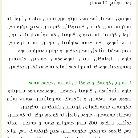
ره‌شه‌وڵاخ: 10 هه‌زار
بەوتەی: به‌ختیار ئه‌حمه‌د، به‌ڕێوبه‌رى به‌شى سامانى ئاژه‌ڵ له‌
به‌ڕێوبه‌رایه‌تى گشتى كشتوكاڵى گه‌رمیان، هیچ پرۆژه‌یه‌كى
ئاژه‌ڵى گۆشت له‌ سنورى گه‌رمیان كه‌ مۆڵه‌تدار بێت، بونی
نییە، ئەوەی کە هەیە هاوڵاتیان خۆیان بە شێوەیەکی
سەربەخۆیانە ئاژەڵ بەخێودەکەن و دواتر دەیفرۆشنەوە.
خاوەن ئاژەڵەکان باس لەوەدەکەن چەندین کێشەیان
روبەڕودەبێتەوە، کە لە خوارەوە ئاماژە بە هەندێکیان دەکەین.
1. نه‌بونى کۆمەک و هاوکاریی لەلایەن حکومەتەوە
خاوه‌ن ئاژه‌ڵه‌كانى گه‌رمیان جه‌خت له‌وه‌ده‌كه‌نه‌وه‌ سه‌ربارى
ئه‌وه‌ى هه‌ر یه‌كه‌یان و رێژه‌یه‌ك مه‌ڕوماڵاتیان هه‌یه‌، به‌ڵام
حكومه‌ت خزمه‌تگوزارى پێویستى پێشكه‌ش نه‌كردون.
به‌ختیار حه‌مه‌خان، خاوه‌نى ئاژه‌ڵ له‌ گوندى توكن له‌ گه‌رمیان،
ده‌ڵێت: نزیكه‌ى 200 سه‌ر حه‌یوانم هه‌یه‌ و چه‌ندین ساڵه‌
به‌م كاره‌وه‌ خه‌ریكم، حكومه‌تیش هیچ گرنگیه‌ك به‌م بواره‌