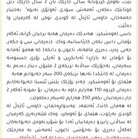
بێت، ئه‌وه‌ى كردویانه‌ ساڵى جارێك یان 2 ساڵ جارێك دێن
كوتانێك ده‌كه‌ن، ئه‌مه‌ش سودى ئه‌وتۆى نه‌بوه‌". به‌ختیار
حه‌مه‌خان، خاوه‌نى ئاژه‌ڵ له‌ گوندى توكن له‌ گه‌رمیان وا
ده‌ڵێت.
باسى له‌وه‌شكرد: هه‌ندێك ده‌رمان هه‌یه‌ نرخیان گرانه‌، ئه‌گه‌ر
بۆمانى دابین بكه‌ن كارئاسانیه‌، وه‌ك: (ده‌رمانى سی و جگه‌ر،
حه‌پى زه‌رد، ده‌رزى مافه‌ته‌، تاعون و دانكه‌) كه‌ هه‌مو ئه‌مانه‌
بۆ خۆمان له‌ بازاڕدا ئه‌یانكڕین و ئه‌ركى زۆرى خستوه‌ته‌
سه‌رمان، به‌جۆرێك ساڵانه‌ نزیكه‌ى 2 ملیۆن دینار ده‌ده‌م به‌
ده‌رمان، له‌ كاتێكدا ته‌نها نزیكه‌ى 200 سه‌ر حه‌یوانم هه‌یه‌.
هێماى بۆ ئه‌وه‌شكرد: چه‌ند رۆژێك پێش ئێستا حه‌یوانه‌كانم
ده‌رمان كردوه‌ 110 هه‌زارم داوه‌ به‌ ده‌رمان، بۆ نمونه‌ ئه‌گه‌ر 2
جار ده‌رمانیان بكه‌م 350 هه‌زارم له‌سه‌ر ده‌كه‌وێت.
له‌ هه‌مان كاتدا، ئه‌حمه‌د عه‌بدولڕه‌حمان، خاوه‌نى ئاژه‌ڵ له‌
گوندى به‌رلوت، هێماى بۆ ئه‌وه‌كرد: وه‌ك ڤێته‌رنه‌رى گه‌رمیان
له‌ ساڵانى رابردو ده‌رمانیان ئه‌دا بۆ شۆردنه‌وه‌ى حه‌یوانه‌كان
له‌گه‌ڵ ده‌رزى بۆ نه‌خۆشى تاعون، ئه‌مه‌ش به‌ مه‌رجێك