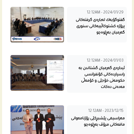
12:12AM - 2024/01/29
گفتوگۆیه‌ك له‌باره‌ى گرفته‌كانى
پرۆژه‌ كشتوكاڵییه‌كانى سنورى
گه‌رمیان به‌ڕێوه‌چو
12:12AM - 2024/01/03
ئیدارەی گەرمیان گشتاندن بە
راسپاردەکانی کۆنفرانسی
حکومەتی خۆجێی و کۆمەڵی
مەدەنی دەکات
12:12AM - 2023/12/15
مەراسیمی پێشبڕکێی رۆژنامەوانی
مافەکانی مرۆڤ بەڕێوەچو