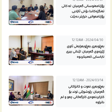
12:12AM - 2024/05/07
رۆژنامه‌نوسانى گه‌رمیان: له‌ كاتى
ته‌نگژه‌كاندا دۆخی ئازادیی
رۆژنامه‌وانیی خراپتر ده‌بێت
12:12AM - 2024/04/30
به‌ڕێوبه‌رى به‌ڕێوبه‌رایه‌تى ئاوی
ژێرزه‌وی گه‌رمیان: لێدانى بیری
نایاسایی كه‌میكردوه‌
12:12AM - 2024/03/14
به‌ڕێوبه‌رى نه‌وت و كانزاكانى
گه‌رمیان: رێوشوێنى توند بۆ
كاركردنه‌وه‌ى كارگه‌كانى چه‌و و لم
دانراوه‌