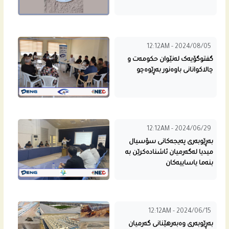
12:12AM - 2024/08/05
گفتوگۆیەک لەنێوان حکومەت و
چالاکوانانی باوەنور بەڕێوەچو
12:12AM - 2024/06/29
بەڕێوبەری پەیجەکانی سۆسیال
میدیا لەگەرمیان ئاشنادەکرێن بە
بنەما یاساییەکان
12:12AM - 2024/06/15
به‌ڕێوبه‌رى وه‌به‌رهێنانى گه‌رمیان