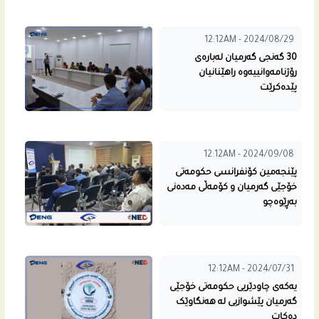
12:12AM - 2024/08/29
30 گه‌نجی گه‌رمیان له‌باره‌ى
رۆژنامه‌وانییه‌وه‌ راهێنانیان
پێده‌كرێت
12:12AM - 2024/09/08
پێنجه‌مین كۆنفرانسی حكومه‌تى
خۆجێی گه‌رمیان و كۆمه‌ڵی مه‌ده‌نی
به‌ڕێوه‌چو
12:12AM - 2024/07/31
یەکەی چاودێریی حکومەتی خۆجێی
گەرمیان پێشوازیی لە هەنگاوێک
دەکات