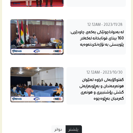
12:12AM - 2023/11/28
له‌ به‌دواداچونێكى یه‌كه‌ى چاودێریی:
160 بینای قوتابخانه‌ له‌كه‌لار
پێویستی به‌ نۆژه‌نكردنه‌وه‌یه‌
12:12AM - 2023/10/30
گفتوگۆیه‌كى كراوه‌ له‌نێوان
هونه‌رمه‌ندان و به‌ڕێوبه‌رایه‌تى
گشتى رۆشنبیری و هونه‌رى
گه‌رمیان به‌ڕێوه‌چوه‌
پێشتر
دواتر