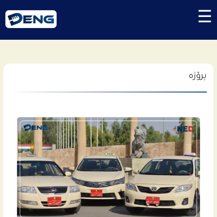
☰
پرۆژە