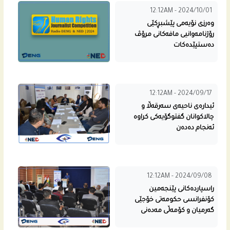
12:12AM - 2024/10/01
وه‌رزی نۆیه‌مى پێشبڕكێی
رۆژنامه‌وانیی مافه‌كانى مرۆڤ
دەستپێدەکات
12:12AM - 2024/09/17
ئیدارەی ناحیەی سەرقەڵا و
چالاکوانان گفتوگۆیەکی کراوە
ئەنجام دەدەن
12:12AM - 2024/09/08
راسپارده‌كانى پێنجه‌مین
كۆنفرانسی حكومه‌تى خۆجێی
گه‌رمیان و كۆمه‌ڵی مه‌ده‌نی