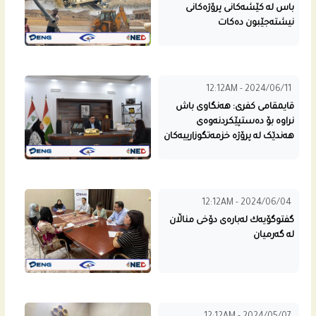
باس له‌ كێشه‌كانى پرۆژه‌كانى
نیشته‌جێبون ده‌كات
12:12AM - 2024/06/11
قایمقامی كفری: هەنگاوی باش
نراوە بۆ ده‌ستپێكردنه‌وه‌ى
هەندێک لە پرۆژە خزمه‌تگوزارییه‌كان
12:12AM - 2024/06/04
گفتوگۆیه‌ك له‌باره‌ى دۆخی مناڵان
له‌ گه‌رمیان