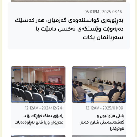
05:01PM - 2025-03-16
به‌ڕێوبه‌رى گواستنه‌وه‌ى گه‌رمیان: هه‌ر كه‌سێك
ده‌یه‌وێت وێستگه‌ى ته‌كسی دابنێت با
سه‌ردانمان بكات
12:12AM - 2024/12/24
12:12AM - 2025/01/09
پلانى فراوانبون و
رادیۆی ده‌نگ كۆڕێك بۆ د.
گه‌شه‌سه‌ندنى شاری كه‌لار
مه‌ریوان وریا قانع به‌ڕێوه‌ده‌بات
تاوتوێكرا