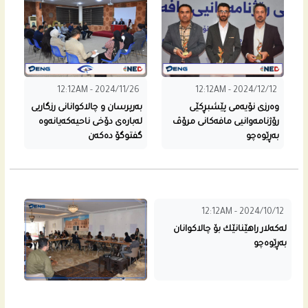
12:12AM - 2024/11/26
12:12AM - 2024/12/12
وه‌رزی نۆیه‌مى پێشبڕكێی
به‌رپرسان و چالاكوانانى رزگاریی
رۆژنامه‌وانیی مافه‌كانى مرۆڤ
له‌باره‌ى دۆخی ناحیه‌كه‌یانه‌وه‌
به‌ڕێوه‌چو
گفتوگۆ ده‌كه‌ن
12:12AM - 2024/10/12
له‌كه‌لار راهێنانێك بۆ چالاكوانان
به‌ڕێوه‌چو